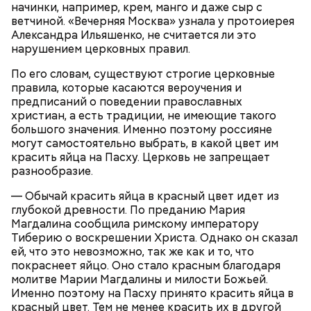
начинки, например, крем, манго и даже сыр с
детям.
ветчиной. «Вечерняя Москва» узнала у протоиерея
Александра Ильяшенко, не считается ли это
нарушением церковных правил.
По его словам, существуют строгие церковные
правила, которые касаются вероучения и
предписаний о поведении православных
Ингредиенты:
христиан, а есть традиции, не имеющие такого
большого значения. Именно поэтому россияне
могут самостоятельно выбрать, в какой цвет им
красить яйца на Пасху. Церковь не запрещает
разнообразие.
— Обычай красить яйца в красный цвет идет из
глубокой древности. По преданию Мария
Магдалина сообщила римскому императору
Тиберию о воскрешении Христа. Однако он сказал
ей, что это невозможно, так же как и то, что
Ранние плоды, по словам врача, лучше не есть:
покраснеет яйцо. Оно стало красным благодаря
Терапевт Кондрахин назвал
молитве Марии Магдалины и милости Божьей.
Чистит сосуды и защищает от
продукты и напитки, которые
Именно поэтому на Пасху принято красить яйца в
рака: чем полезен кресс-салат
выводят токсины из организма
красный цвет. Тем не менее красить их в другой