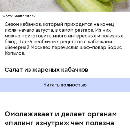
заверил специалист.
Фото: Shutterstock
Фото: Shutterstock
Сезон кабачков, который приходится на конец
июля–начало августа, в самом разгаре. Из них
можно приготовить много интересных и полезных
блюд. Топ-5 необычных рецептов с кабачками
«Вечерней Москве» перечислил шеф-повар Борис
Вред дыни
Копылов.
Салат из жареных кабачков
А врач-эндокринолог Алексей Калинчев рассказал,
что существует множество блюд, где используют
растение.
Читать полностью
кремний — укрепляет кости, зубы, волосы и
ногти и оказывает омолаживающее действие;
витамин С — работает как антиоксидант,
иммуномодулятор, помогает выработке
соединительной ткани, улучшает тургор кожи;
Омолаживает и делает органам
клетчатка — достаточно нежная и забирает
«пилинг изнутри»: чем полезна
излишки холестерина, сахара и соли тяжелых
металлов;