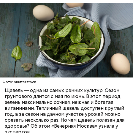
слизистые оболочки.
Опасность же щавеля состоит в том, что он
содержит большое количество щавелевой кислоты,
которая может способствовать образованию
Фото: shutterstock
камней в почках, объяснила диетолог.
Щавель — одна из самых ранних культур. Сезон
ЗДОРОВЬЕ
ВРАЧИ
РАСТЕНИЯ
грунтового длится с мая по июнь. В этот период
ПРОДУКТЫ
зелень максимально сочная, нежная и богатая
витаминами. Тепличный щавель доступен круглый
год, а за сезон на дачном участке урожай можно
срезать несколько раз. Но чем щавель полезен для
здоровья? Об этом «Вечерняя Москва» узнала у
экспертов.