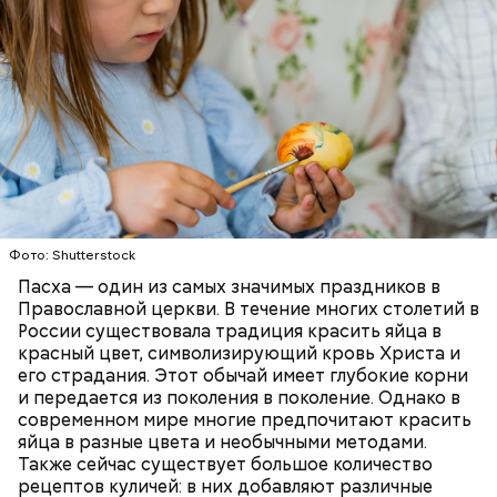
— Там может содержаться огромное количество
нитратов, которое вызовет головокружение,
гипоксию и ухудшение физического состояния, —
предостерегла Соломатина.
кабачок;
брынза;
растительное масло;
Фото: Shutterstock
помидоры черри либо грунтовые.
Пасха — один из самых значимых праздников в
Православной церкви. В течение многих столетий в
России существовала традиция красить яйца в
красный цвет, символизирующий кровь Христа и
его страдания. Этот обычай имеет глубокие корни
и передается из поколения в поколение. Однако в
современном мире многие предпочитают красить
яйца в разные цвета и необычными методами.
беременным, кормящим женщинам;
Также сейчас существует большое количество
людям с ослабленной иммунной системой;
рецептов куличей: в них добавляют различные
пожилым;