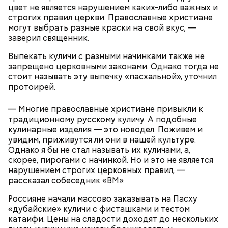
цвет не является нарушением каких-либо важных и
строгих правил церкви. Православные христиане
могут выбрать разные краски на свой вкус, —
заверил священник.
Спагетти из кабачков
Выпекать куличи с разными начинками также не
запрещено церковными законами. Однако тогда не
стоит называть эту выпечку «пасхальной», уточнил
протоирей.
— В дыне содержится много сахара, который
— Многие православные христиане привыкли к
представлен фруктозой. С одной стороны — это
традиционному русскому куличу. А подобные
хорошо, потому что дает энергию. Но важно
кулинарные изделия — это новодел. Поживем и
помнить, что сладкими дынями не нужно сильно
увидим, приживутся ли они в нашей культуре.
увлекаться, так же как и арбузами, людям с
Однако я бы не стал называть их куличами, а,
сахарным диабетом и лишним весом, —
скорее, пирогами с начинкой. Но и это не является
подчеркнула доктор.
нарушением строгих церковных правил, —
рассказал собеседник «ВМ».
Россияне начали массово заказывать на Пасху
«дубайские» куличи с фисташками и тестом
катаифи. Цены на сладости доходят до нескольких
— Кабачки, порезанные кубиками, нужно легко