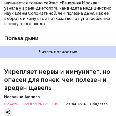
спазмироваться.
начинается только сейчас. «Вечерняя Москва»
узнала у врача-диетолога, кандидата медицинских
наук Елены Соломатиной, чем полезна дыня, как ее
По мнению специалиста, здоровому человеку
выбрать и кому стоит отказаться от употребления
достаточно включать щавель в рацион несколько
в пищу этого плода.
раз в месяц. В небольших количествах в свежем
виде или припущенном на сковороде.
Польза дыни
Читать полностью
Укрепляет нервы и иммунитет, но
опасен для почек: чем полезен и
— Если человек уже болеет мочекаменной
вреден щавель
болезнью, щавель ему не рекомендуется. При
артрите, гастрите, холецистите, синдроме
Иссалина Аюпова
раздраженного кишечника, язвах и панкреатите
Сюжеты:
Эксклюзивы ВМ
Еда
29 мая 12:34
Общество
продукт тоже лучше исключить из рациона, —
предупредила врач. — Он может привести к
повышению кислотности желудка и раздражать