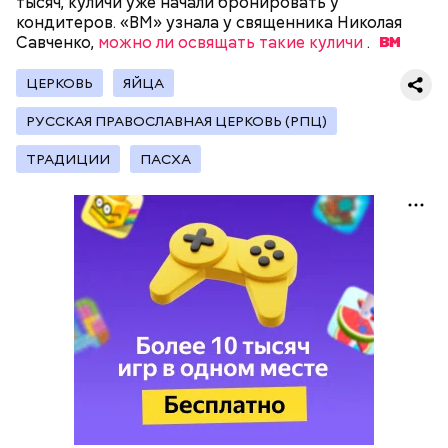
тысяч, куличи уже начали бронировать у
обжарить на сковороде. К ним добавляются зелень
кондитеров. «ВМ» узнала у священника Николая
петрушки, чеснок, соль и оливковое масло.
Савченко,
можно ли освящать такие куличи
.
Получается очень вкусно, — поделился рецептом
Копылов.
ЦЕРКОВЬ
ЯЙЦА
РУССКАЯ ПРАВОСЛАВНАЯ ЦЕРКОВЬ (РПЦ)
с сахарным диабетом;
ТРАДИЦИИ
ПАСХА
лишним весом.
кабачок;
петрушка;
чеснок;
оливковое масло;
соль.