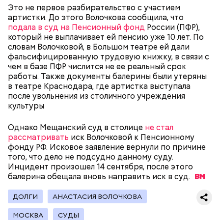
Это не первое разбирательство с участием
артистки. До этого Волочкова сообщила, что
подала в суд на Пенсионный фонд
России (ПФР),
Как идет расследование
который не выплачивает ей пенсию уже 10 лет. По
Кто еще был жертвой Миссюры
словам Волочковой, в Большом театре ей дали
фальсифицированную трудовую книжку, в связи с
чем в базе ПФР числится не ее реальный срок
работы. Также документы балерины были утеряны
в театре Краснодара, где артистка выступала
после увольнения из столичного учреждения
культуры
Однако Мещанский суд в столице
не стал
рассматривать
иск Волочковой к Пенсионному
фонду РФ. Исковое заявление вернули по причине
того, что дело не подсудно данному суду.
Инцидент произошел 14 сентября, после этого
балерина обещала вновь направить иск в
суд.
Молодого человека задержали. На первом же
допросе он признался, что планировал отравить
Примечательно, что летом 2023 года на Мутаева
ДОЛГИ
АНАСТАСИЯ ВОЛОЧКОВА
только отчима. Тогда следователи посчитали, что
уже нападали возле Школы единоборств. Тогда
мотивом преступления была квартира родителей,
неизвестный несколько раз выстрелил в
МОСКВА
СУДЫ