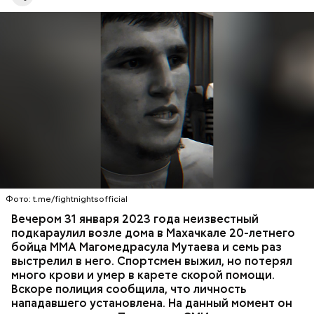
контроль
председатель Следственного комитета
России Александр Бастрыкин.
Вечером 31 января Мутаев возвращался домой с
тренировки. Во дворе жилого дома на улице
Гапцахской в Махачкале на бойца напал
неизвестный. Он выскочил из подъезда, выстрелил
Фото: t.me/fightnightsofficial
в спортсмена не менее семи раз и скрылся.
СПОРТ
СЛЕДСТВЕННЫЙ КОМИТЕТ
ММА
Вечером 31 января 2023 года неизвестный
Очевидцы трагедии вызвали полицию и скорую
РЕСПУБЛИКА ДАГЕСТАН
СМЕРТЬ
подкараулил возле дома в Махачкале 20-летнего
помощь, однако врачи оказались бессильны —
бойца ММА Магомедрасула Мутаева и семь раз
пострадавший умер по пути в больницу.
выстрелил в него. Спортсмен выжил, но потерял
много крови и умер в карете скорой помощи.
Вскоре полиция сообщила, что личность
нападавшего установлена. На данный момент он