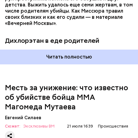
детства. Выжить удалось еще семи жертвам, в том
числе родителям убийцы. Как Миссюра травил
своих близких и как его судили — в материале
— Личность подозреваемого установлена,
«Вечерней Москвы».
полицией принимаются меры к задержанию, —
сообщили в пресс-службе
ГУ МВД России
по
Республике Дагестан.
Дихлорэтан в еде родителей
Читать полностью
Месть за унижение: что известно
об убийстве бойца ММА
Магомеда Мутаева
Евгений Силаев
По данному факту СК возбудил
уголовное дело
по
Сюжет:
Эксклюзивы ВМ
21 июля 16:39
Происшествия
двум статьям: «Убийство» и «Незаконный оборот
оружия». Расследование уголовного дела
взял на