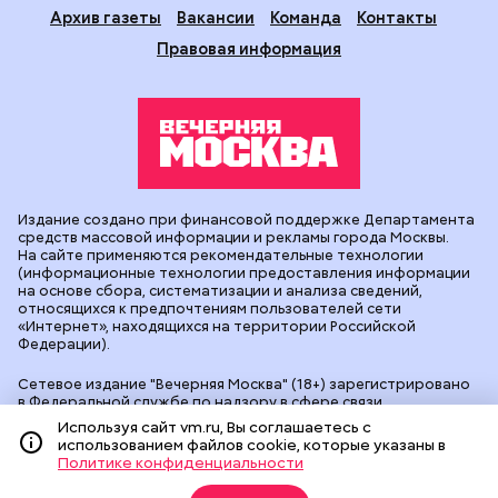
Архив газеты
Вакансии
Команда
Контакты
Правовая информация
Издание создано при финансовой поддержке Департамента
средств массовой информации и рекламы города Москвы.
На сайте применяются рекомендательные технологии
(информационные технологии предоставления информации
на основе сбора, систематизации и анализа сведений,
относящихся к предпочтениям пользователей сети
«Интернет», находящихся на территории Российской
Федерации).
Сетевое издание "Вечерняя Москва" (18+) зарегистрировано
в Федеральной службе по надзору в сфере связи,
информационных технологий и массовых коммуникаций
Используя сайт vm.ru, Вы соглашаетесь с
(Роскомнадзор). Свидетельство о регистрации ЭЛ № ФС 77 -
использованием файлов cookie, которые указаны в
90524 от 09.12.2025. Учредитель: АО "Редакция газеты
Политике конфиденциальности
"Вечерняя Москва". Главный редактор
vm.ru
: Александр
Геннадьевич Глуходедов. Адрес редакции: 127015, г.Москва,