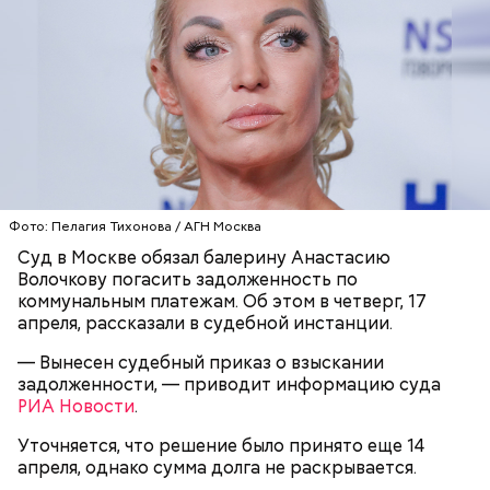
Вскоре в качестве главного подозреваемого в
Первой жертвой Миссюры была его девушка.
убийстве спортсмена арестовали его 18-летнего
Именно на ней молодой человек впервые испытал
знакомого Надырхана Кадирханова. На допросе он
химикаты, купленные в интернет-магазине. 13
признал вину и показал следователям, как именно
января 2024 года он подсыпал дихлорэтан в
совершил преступление и где спрятал оружие, из
коктейль возлюбленной, отчего у нее случился
которого застрелил Мутаева.
Фото: Пелагия Тихонова / АГН Москва
инсульт. Девушка неделю
провела в коме
, а после
Суд в Москве обязал балерину Анастасию
выписки из больницы узнала, что Миссюра
Волочкову погасить задолженность по
оформил на нее несколько кредитов.
коммунальным платежам. Об этом в четверг, 17
апреля, рассказали в судебной инстанции.
— Вынесен судебный приказ о взыскании
задолженности, — приводит информацию суда
РИА Новости
.
Уточняется, что решение было принято еще 14
апреля, однако сумма долга не раскрывается.