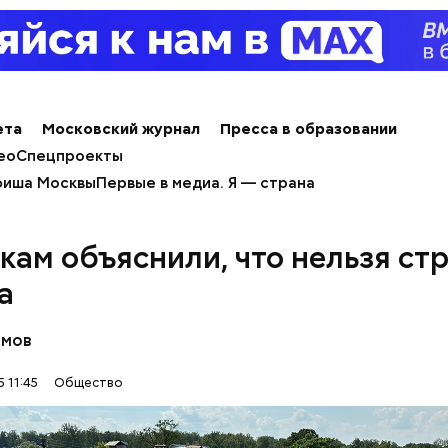
ета
Московский журнал
Пресса в образовании
ео
Спецпроекты
иша Москвы
Первые в медиа. Я — страна
кам объяснили, что нельзя стр
а
ным диабетом;
омов
весом.
ти из кабачков
 11:45
Общество