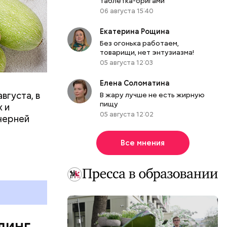
таблетка-оригами
06 августа 15:40
вает
Екатерина Рощина
Без огонька работаем,
р,
товарищи, нет энтузиазма!
ргор
05 августа 12:03
Елена Соломатина
вгуста, в
В жару лучше не есть жирную
пищу
дима
 и
05 августа 12:02
убка у
черней
овня
 в
Все мнения
развитие
е
ня
органов.
ет;
линг
рживают