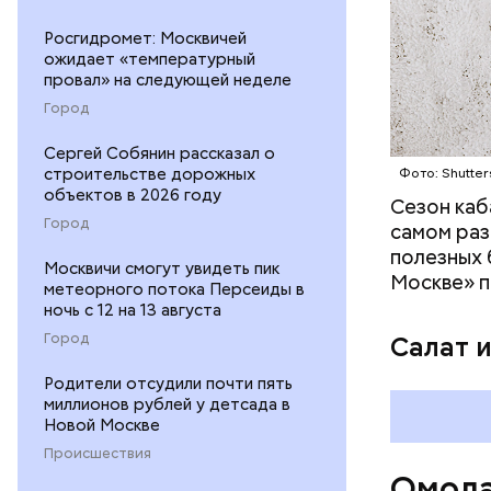
положител
предотвра
Росгидромет: Москвичей
кремний
ожидает «температурный
омолаж
провал» на следующей неделе
витамин
Город
помогае
кожи;
Сергей Собянин рассказал о
строительстве дорожных
Фото: Shutter
клетчат
объектов в 2026 году
холесте
Сезон каб
Город
фолиева
самом раз
беремен
полезных 
Москвичи смогут увидеть пик
плода. 
Москве» п
метеорного потока Персеиды в
гомоцис
ночь с 12 на 13 августа
организ
Город
Салат 
ряда оп
бета-ка
Родители отсудили почти пять
иммунит
миллионов рублей у детсада в
Новой Москве
«делает
А еще и
Происшествия
Омола
лютеин 