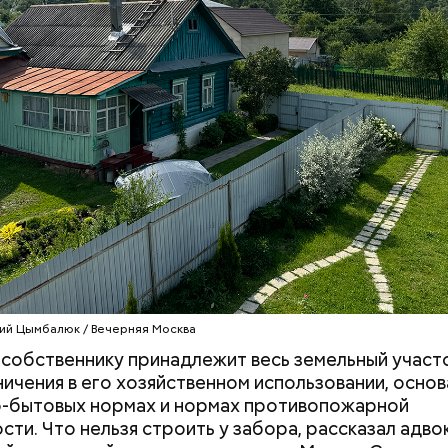
Маникюр кокошником
Выломал дверь 
украшу: тренды маникюра в
зарезал: почему
Москве летом 2026
жестоко убил 
жену
ий Цымбалюк / Вечерняя Москва
 собственнику принадлежит весь земельный участ
ничения в его хозяйственном использовании, основ
о-бытовых нормах и нормах противопожарной
сти. Что нельзя строить у забора, рассказал адво
, порезанные кубиками, нужно легко обжарить на