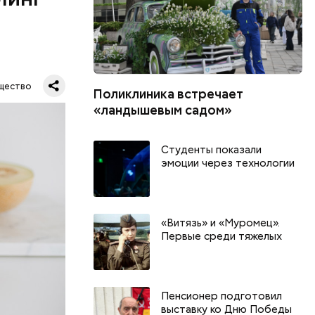
ся.
му
щество
Поликлиника встречает
ь,
«ландышевым садом»
и и
Студенты показали
эмоции через технологии
«Витязь» и «Муромец».
Первые среди тяжелых
Пенсионер подготовил
выставку ко Дню Победы