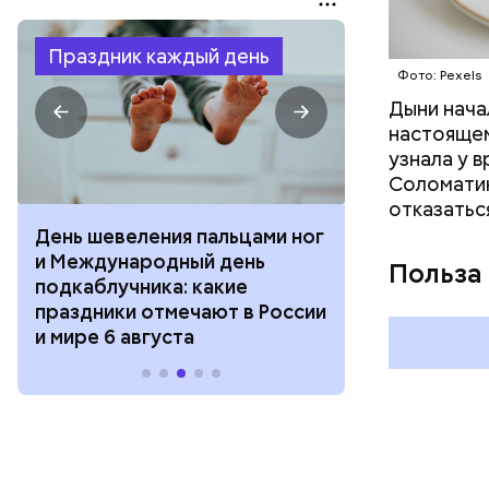
Праздник каждый день
Фото: Pexels
Дыни начал
настоящем
узнала у 
Соломатин
отказатьс
День шевеления пальцами ног
День разгля
и Международный день
горизонта и 
Польза
подкаблучника: какие
курсанта: ка
праздники отмечают в России
отмечают в Р
и мире 6 августа
августа