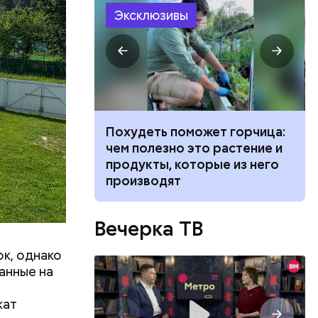
Эксклюзивы
ванной и
Похудеть поможет горчица:
 москвич
чем полезно это растение и
беременную
продукты, которые из него
производят
Вечерка ТВ
ок, однако
анные на
кат