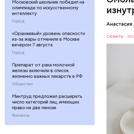
Московский школьник победил на
наше зр
изнут
олимпиаде по искусственному
калий —
интеллекту
сердечн
Город
Анастасия
давлени
магний 
«Оранжевый» уровень опасности
Дыня соде
Сюжеты:
Экс
из-за жары отменили в Москве
организму
вечером 7 августа
рассказал
ЗДОРОВЬ
Город
минералам
ФРУКТЫ
Препарат от рака молочной
железы включили в список
жизненно важных лекарств в РФ
Общество
Минтруд предложил расширить
число категорий лиц, имеющих
право на две пенсии
Финансы