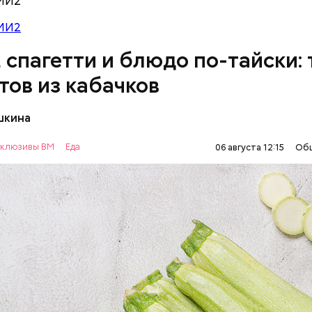
МИ2
МИ2
, спагетти и блюдо по-тайски: 
тов из кабачков
шкина
нты:
клюзивы ВМ
Еда
06 августа 12:15
Об
ОВОЩИ
РЕЦЕПТЫ
т стресса он держит сосуды под контролем и
ует более 300 реакций нашего организма. Также