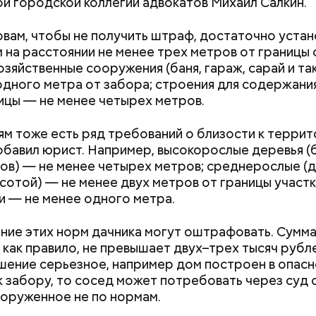
й городской коллегии адвокатов Михаил Салкин.
етолог предупредила: не для всех дыня может бы
. К ним добавляются зелень петрушки, чеснок, сол
В первую очередь ее стоит есть с осторожностью
 масло. Получается очень вкусно, — поделился р
овам, чтобы не получить штраф, достаточно устан
 на расстоянии не менее трех метров от границы
хозяйственные сооружения (баня, гараж, сарай и та
одного метра от забора; строения для содержани
тицы — не менее четырех метров.
ям тоже есть ряд требований о близости к терри
обавил юрист. Например, высокорослые деревья (
ов) — не менее четырех метров; среднерослые (
сотой) — не менее двух метров от границы участк
и — не менее одного метра.
ние этих норм дачника могут оштрафовать. Сумм
, как правило, не превышает двух–трех тысяч рубл
шение серьезное, например дом построен в опас
Как получить до 100 тысяч
Как узнать, снес
к забору, то сосед может потребовать через суд 
рублей от государства при
реновации в Мос
ооруженное не по нормам.
трудной ситуации: кто может
искать информа
претендовать и какие нужны