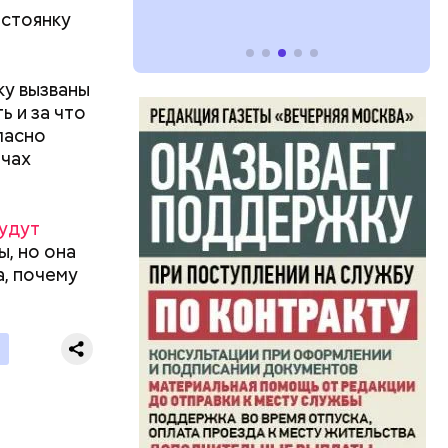
 стоянку
ку вызваны
ь и за что
ласно
ачах
удут
ы, но она
, почему