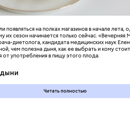
и появляться на полках магазинов в начале лета, о
у их сезон начинается только сейчас. «Вечерняя 
врача-диетолога, кандидата медицинских наук Еле
ой, чем полезна дыня, как ее выбрать и кому стои
я от употребления в пищу этого плода.
дывания
День качания на качелях и
День пьяного
День шампанского: какие
 дыни
кие праздники
праздники отмечают в Росси
оссии и мире 5
и мире 4 августа
Читать полностью