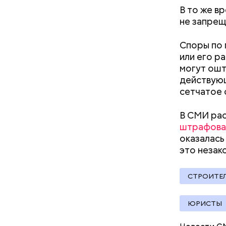
В то же в
не запрещ
кабачок
петрушк
Споры по 
чеснок;
или его р
оливков
могут ошт
соль.
Фото: Shutt
действующ
сетчатое
В СМИ рас
штрафова
оказалась
это
незак
Вред д
СТРОИТЕ
ЮРИСТЫ