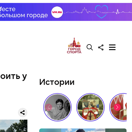
оить у
Истории