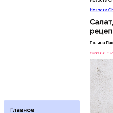
Новости С
Новости С
Салат
рецеп
Полина Па
Ингредие
Сюжеты:
Экс
ЕДА
— В момен
Главное
контролир