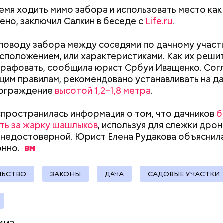
ремя ходить мимо забора и использовать место как
документы
ено, заключил Салкин в беседе с
Life.ru
.
;
а;
поводу забора между соседями по дачному участ
асположением, или характеристиками. Как их решит
ое масло;
рафовать, сообщила юрист Србуи Иващенко. Сог
erstock
им правилам, рекомендовано устанавливать на д
 ограждение
высотой 1,2–1,8 метра
.
пространилась информация о том, что дачников
б
ть за жарку шашлыков
, используя для слежки дрон
 недостоверной. Юрист Елена Рудакова объяснила
онно.
ыни
ЛЬСТВО
ЗАКОНЫ
ДАЧА
САДОВЫЕ УЧАСТКИ