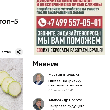
топ-5
щество
Мнения
Михаил Щипанов
Плевать на критику
очередного нытика
06 августа 15:41
Александр Лосото
Лекарство будущего: