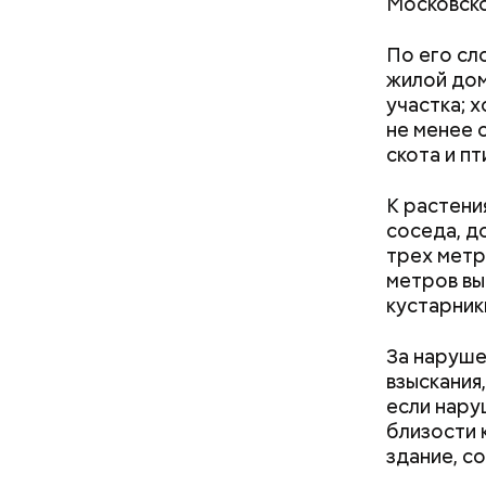
Московско
Однако ди
сковороде
полезна. 
оливковое
По его сл
Копылов.
жилой дом
участка; 
не менее 
скота и п
К растени
соседа, д
трех метр
метров вы
кустарник
За наруше
взыскания
если нару
Как поменять батареи дома и
близости 
не получить штраф
здание, с