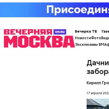
Вечерка ТВ
Газ
Новости
Фото
Вид
Эксклюзивы ВМ
Аф
Дачни
забор
с сахар
Кирилл Гр
лишним 
Спагет
17 апреля 2025