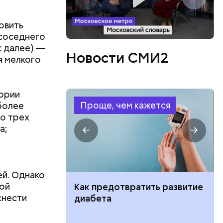
ть
ь и
 людям:
ецептом
овить
 соседнего
к далее) —
Новости СМИ2
я мелкого
тории
Проще, чем кажется
более
до трех
а;
а
ей. Однако
ной
ут ли дом по
Как предотвратить развитие
снести
кве: где
диабета
цию и сроки