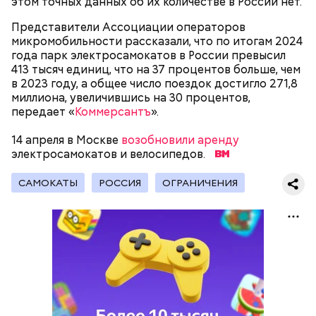
этом точных данных об их количестве в России нет.
подчеркнула доктор.
Представители Ассоциации операторов
микромобильности рассказали, что по итогам 2024
года парк электросамокатов в России превысил
413 тысяч единиц, что на 37 процентов больше, чем
в 2023 году, а общее число поездок достигло 271,8
— Кабачки, порезанные кубиками, нужно легко
миллиона, увеличившись на 30 процентов,
обжарить на сковороде. К ним добавляются зелень
передает «
Коммерсантъ
».
петрушки, чеснок, соль и оливковое масло.
Получается очень вкусно, — поделился рецептом
14 апреля в Москве
возобновили аренду
Копылов.
электросамокатов и велосипедов.
САМОКАТЫ
РОССИЯ
ОГРАНИЧЕНИЯ
с сахарным диабетом;
лишним весом.