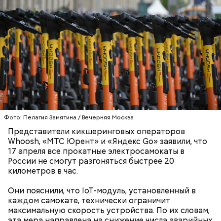
беременным, кормящим женщинам;
людям с ослабленной иммунной системой;
пожилым;
детям.
Фото: Пелагия Замятина / Вечерняя Москва
Представители кикшеринговых операторов
Whoosh, «МТС Юрент» и «Яндекс Go» заявили, что
Ингредиенты:
17 апреля все прокатные электросамокаты в
России не смогут разгоняться быстрее 20
километров в час.
Они пояснили, что IoT-модуль, установленный в
каждом самокате, технически ограничит
максимальную скорость устройства. По их словам,
эта мера направлена на снижение числа аварийных