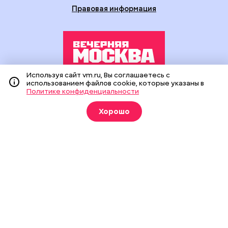
Правовая информация
Используя сайт vm.ru, Вы соглашаетесь с
использованием файлов cookie, которые указаны в
Издание создано при финансовой поддержке Департамента
Политике конфиденциальности
средств массовой информации и рекламы города Москвы.
На сайте применяются рекомендательные технологии
(информационные технологии предоставления информации
Хорошо
на основе сбора, систематизации и анализа сведений,
относящихся к предпочтениям пользователей сети
«Интернет», находящихся на территории Российской
Федерации).
Сетевое издание "Вечерняя Москва" (18+) зарегистрировано
в Федеральной службе по надзору в сфере связи,
информационных технологий и массовых коммуникаций
(Роскомнадзор). Свидетельство о регистрации ЭЛ № ФС 77 -
90524 от 09.12.2025. Учредитель: АО "Редакция газеты
"Вечерняя Москва". Главный редактор
vm.ru
: Александр
Геннадьевич Глуходедов. Адрес редакции: 127015, г.Москва,
Бумажный пр-д, д. 14, стр. 2. Телефон:
+7(499)557-04-24
. Адрес
эл.почты:
edit@vm.ru
. Почта для связи с редакцией сайта: