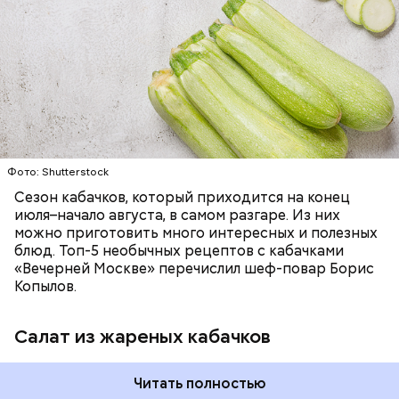
— Наиболее распространенные борщ, щи, котлеты,
салаты, лаваш с творогом и сыром, пироги, омлет,
запеканка. Щавеля там везде используется
ЕДА
ОВОЩИ
РЕЦЕПТЫ
немного, поэтому никакого вреда от него не будет.
Чем разнообразнее рацион питания человека, тем
лучше. Потому что это исключает вероятность
возникновения дефицитов микроэлементов, —
заверил специалист.
Фото: Shutterstock
Фото: Shutterstock
Сезон кабачков, который приходится на конец
июля–начало августа, в самом разгаре. Из них
можно приготовить много интересных и полезных
блюд. Топ-5 необычных рецептов с кабачками
«Вечерней Москве» перечислил шеф-повар Борис
Вред дыни
Копылов.
Салат из жареных кабачков
А врач-эндокринолог Алексей Калинчев рассказал,
что существует множество блюд, где используют
растение.
Читать полностью
кремний — укрепляет кости, зубы, волосы и