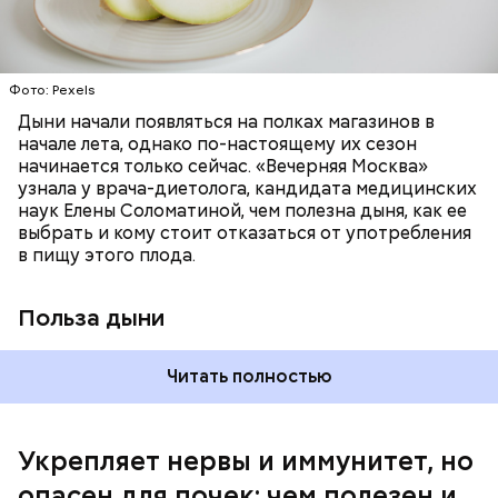
цвет;
лютеин и зеаксантин — эти каротиноиды
отлично поддерживают наше зрение;
калий — оказывает мочегонное действие,
Фото: Pexels
поддерживает сердечно-сосудистую
систему и предотвращает скачки давления;
Дыни начали появляться на полках магазинов в
магний — помогает калию и не дает сосудам
начале лета, однако по-настоящему их сезон
спазмироваться.
начинается только сейчас. «Вечерняя Москва»
узнала у врача-диетолога, кандидата медицинских
наук Елены Соломатиной, чем полезна дыня, как ее
По мнению специалиста, здоровому человеку
выбрать и кому стоит отказаться от употребления
достаточно включать щавель в рацион несколько
в пищу этого плода.
раз в месяц. В небольших количествах в свежем
виде или припущенном на сковороде.
Польза дыни
Читать полностью
Укрепляет нервы и иммунитет, но
опасен для почек: чем полезен и