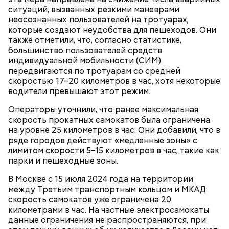
ситуаций, вызванных резкими маневрами
неосознанных пользователей на тротуарах,
Ранние плоды, по словам врача, лучше не есть:
которые создают неудобства для пешеходов. Они
также отметили, что, согласно статистике,
Терапевт Кондрахин назвал
Чистит сосуды и защищает от
большинство пользователей средств
продукты и напитки, которые
рака: чем полезен кресс-салат
индивидуальной мобильности (СИМ)
выводят токсины из организма
передвигаются по тротуарам со средней
скоростью 17–20 километров в час, хотя некоторые
водители превышают этот режим.
Операторы уточнили, что ранее максимальная
скорость прокатных самокатов была ограничена
Спагетти из кабачков
на уровне 25 километров в час. Они добавили, что в
ряде городов действуют «медленные зоны» с
лимитом скорости 5–15 километров в час, такие как
парки и пешеходные зоны.
— В дыне содержится много сахара, который
В Москве с 15 июля 2024 года на территории
представлен фруктозой. С одной стороны — это
между Третьим транспортным кольцом и МКАД
хорошо, потому что дает энергию. Но важно
скорость самокатов уже ограничена 20
помнить, что сладкими дынями не нужно сильно
километрами в час. На частные электросамокаты
увлекаться, так же как и арбузами, людям с
данные ограничения не распространяются, при
сахарным диабетом и лишним весом, —