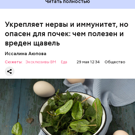
Читать полностью
Укрепляет нервы и иммунитет, но
опасен для почек: чем полезен и
— Если человек уже болеет мочекаменной
вреден щавель
болезнью, щавель ему не рекомендуется. При
артрите, гастрите, холецистите, синдроме
Иссалина Аюпова
раздраженного кишечника, язвах и панкреатите
Сюжеты:
Эксклюзивы ВМ
Еда
29 мая 12:34
Общество
продукт тоже лучше исключить из рациона, —
предупредила врач. — Он может привести к
повышению кислотности желудка и раздражать
слизистые оболочки.