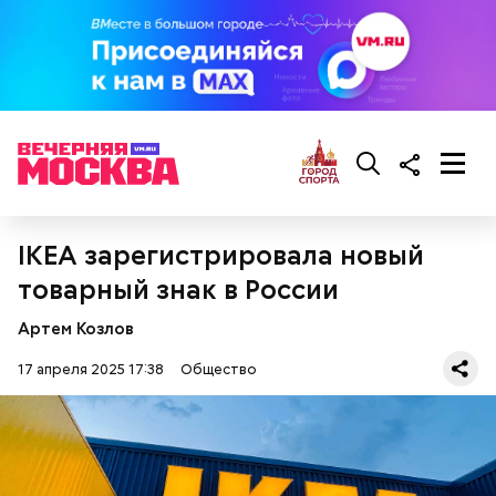
брынза;
растительное масло;
помидоры черри либо грунтовые.
беременным, кормящим женщинам;
людям с ослабленной иммунной системой;
IKEA зарегистрировала новый
пожилым;
товарный знак в России
детям.
Артем Козлов
17 апреля 2025 17:38
Общество
Ингредиенты: