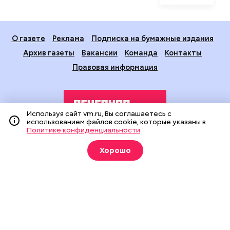
О газете
Реклама
Подписка на бумажные издания
Архив газеты
Вакансии
Команда
Контакты
Правовая информация
Используя сайт vm.ru, Вы соглашаетесь с
использованием файлов cookie, которые указаны в
Политике конфиденциальности
Издание создано при финансовой поддержке Департамента
Хорошо
средств массовой информации и рекламы города Москвы.
На сайте применяются рекомендательные технологии
(информационные технологии предоставления информации
на основе сбора, систематизации и анализа сведений,
относящихся к предпочтениям пользователей сети
«Интернет», находящихся на территории Российской
Федерации).
Сетевое издание "Вечерняя Москва" (18+) зарегистрировано