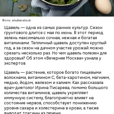
Опасность же щавеля состоит в том, что он
содержит большое количество щавелевой кислоты,
которая может способствовать образованию
Фото: shutterstock
камней в почках, объяснила диетолог.
Щавель — одна из самых ранних культур. Сезон
ЗДОРОВЬЕ
ВРАЧИ
РАСТЕНИЯ
грунтового длится с мая по июнь. В этот период
ПРОДУКТЫ
зелень максимально сочная, нежная и богатая
витаминами. Тепличный щавель доступен круглый
год, а за сезон на дачном участке урожай можно
срезать несколько раз. Но чем щавель полезен для
здоровья? Об этом «Вечерняя Москва» узнала у
экспертов.
Щавель — растение, которое богато пищевыми
волокнами, витамином С, бета-каротином, магнием,
медью, йодом, железом и калием. Как рассказала
врач-диетолог Ирина Писарева, помимо большого
количества витаминов, щавель укрепляет
иммунную систему, благоприятно влияет на
состояние нервов, способствует понижению
уровня сахара и холестерина в крови, а также
выводит токсины из печени.