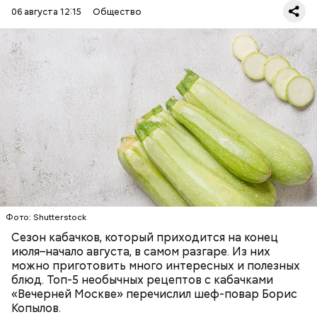
06 августа 12:15
Общество
Ингредиенты:
— Наиболее распространенные борщ, щи, котлеты,
салаты, лаваш с творогом и сыром, пироги, омлет,
запеканка. Щавеля там везде используется
ЕДА
ОВОЩИ
РЕЦЕПТЫ
немного, поэтому никакого вреда от него не будет.
Чем разнообразнее рацион питания человека, тем
лучше. Потому что это исключает вероятность
возникновения дефицитов микроэлементов, —
заверил специалист.
Фото: Shutterstock
Фото: Shutterstock
Сезон кабачков, который приходится на конец
июля–начало августа, в самом разгаре. Из них
можно приготовить много интересных и полезных
блюд. Топ-5 необычных рецептов с кабачками
«Вечерней Москве» перечислил шеф-повар Борис
Вред дыни
Копылов.