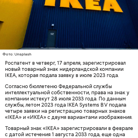
Ранние плоды, по словам врача, лучше не есть:
Фото: Unsplash
Терапевт Кондрахин назвал
Роспатент в четверг, 17 апреля, зарегистрировал
Чистит сосуды и защищает от
продукты и напитки, которые
новый товарный знак нидерландской компании
рака: чем полезен кресс-салат
выводят токсины из организма
IKEA, которая подала заявку в июле 2023 года.
Согласно бюллетеню Федеральной службы
интеллектуальной собственности, права на знак у
компании истекут 28 июля 2033 года. По данным
службы, летом 2023 года IKEA Systems B.V подала
Спагетти из кабачков
четыре заявки на регистрацию товарных знаков
«IKEA» и «ИКЕА» с двумя вариантами изображения.
Товарный знак «IKEA» зарегистрировали в феврале
с датой истечения 1 августа 2033 года, еще одна