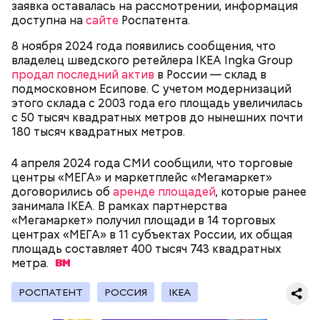
заявка оставалась на рассмотрении, информация
— В дыне содержится много сахара, который
доступна на
сайте
Роспатента.
представлен фруктозой. С одной стороны — это
хорошо, потому что дает энергию. Но важно
8 ноября 2024 года появились сообщения, что
помнить, что сладкими дынями не нужно сильно
владелец шведского ретейлера IKEA Ingka Group
увлекаться, так же как и арбузами, людям с
продал последний актив
в России — склад в
сахарным диабетом и лишним весом, —
подмосковном Есипове. С учетом модернизаций
подчеркнула доктор.
этого склада с 2003 года его площадь увеличилась
с 50 тысяч квадратных метров до нынешних почти
180 тысяч квадратных метров.
4 апреля 2024 года СМИ сообщили, что торговые
— Кабачки, порезанные кубиками, нужно легко
центры «МЕГА» и маркетплейс «Мегамаркет»
обжарить на сковороде. К ним добавляются зелень
договорились об
аренде площадей
, которые ранее
петрушки, чеснок, соль и оливковое масло.
занимала IKEA. В рамках партнерства
Получается очень вкусно, — поделился рецептом
«Мегамаркет» получил площади в 14 торговых
Копылов.
центрах «МЕГА» в 11 субъектах России, их общая
площадь составляет 400 тысяч 743 квадратных
метра.
с сахарным диабетом;
РОСПАТЕНТ
РОССИЯ
IKEA
лишним весом.