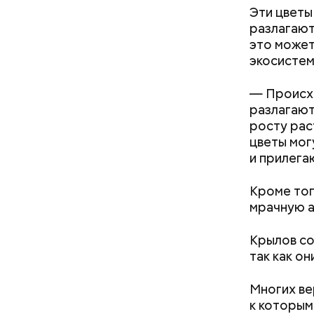
Эти цветы
разлагают
это может
экосистем
кабачок
петрушк
— Происхо
чеснок;
разлагают
оливков
росту рас
соль.
Фото: Shutt
цветы мог
и прилега
Кроме тог
мрачную а
Крылов со
так как о
Как поменять батареи дома и
не получить штраф
Вред д
Многих ве
к которым