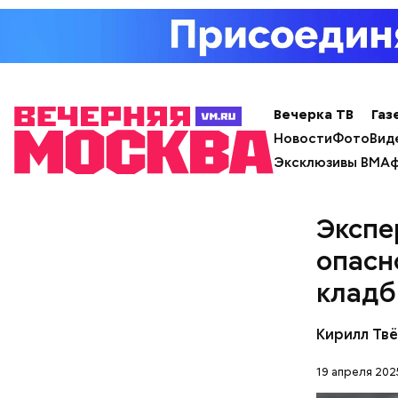
Вечерка ТВ
Газ
Новости
Фото
Вид
Эксклюзивы ВМ
Аф
Экспе
опасн
клад
Кирилл Тв
19 апреля 202