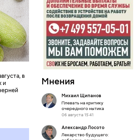
вает
р,
ргор
вгуста, в
Мнения
дима
 и
убка у
черней
овня
Михаил Щипанов
 в
Плевать на критику
очередного нытика
развитие
06 августа 15:41
е
Александр Лосото
ня
Лекарство будущего:
органов.