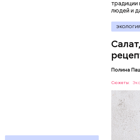
традиции 
людей и 
ЭКОЛОГИ
Салат
рецеп
Полина Па
Ингредие
Сюжеты:
Экс
ЕДА