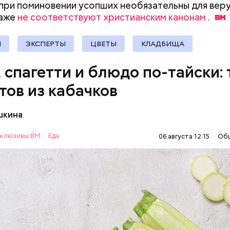
при поминовении усопших необязательны для ве
документы
даже
не соответствуют христианским канонам
.
Я
ЭКСПЕРТЫ
ЦВЕТЫ
КЛАДБИЩА
, спагетти и блюдо по-тайски: 
тов из кабачков
шкина
нты:
клюзивы ВМ
Еда
06 августа 12:15
Об
ОВОЩИ
РЕЦЕПТЫ