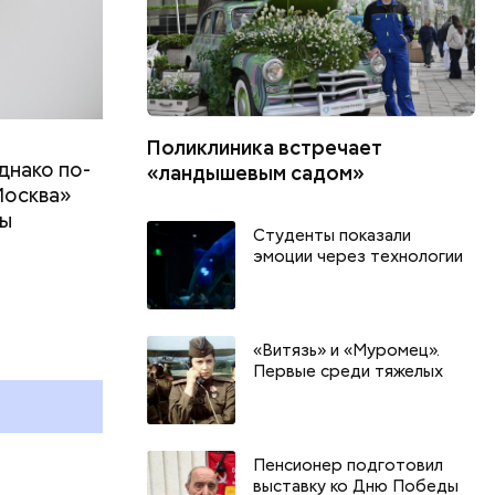
Поликлиника встречает
днако по-
«ландышевым садом»
Москва»
ны
Студенты показали
т
эмоции через технологии
День книголюбов и День
воздушных поцелуев: какие
праздники отмечают в России
«Витязь» и «Муромец».
Первые среди тяжелых
и мире 9 августа
Пенсионер подготовил
выставку ко Дню Победы