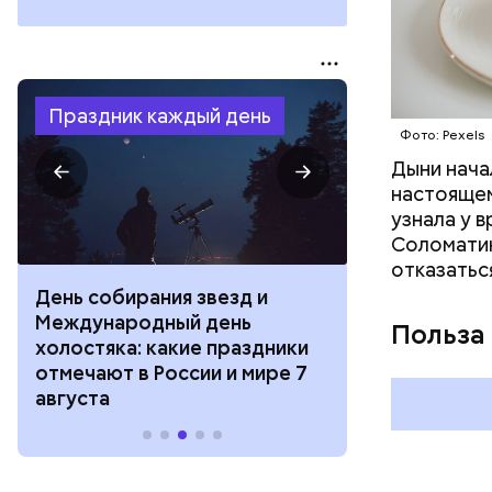
Праздник каждый день
Фото: Pexels
Дыни начал
настоящем
узнала у 
Соломатин
отказатьс
День собирания звезд и
День шевеле
Международный день
и Междунар
Польза
холостяка: какие праздники
подкаблучни
отмечают в России и мире 7
праздники о
августа
и мире 6 авг