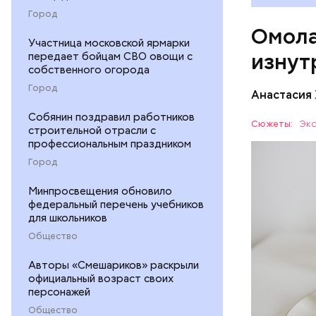
А еще и
Город
Омола
лютеин 
Участница московской ярмарки
наше зр
изнут
передает бойцам СВО овощи с
калий —
собственного огорода
сердечн
Город
Анастасия
давлени
магний 
Собянин поздравил работников
Дыня соде
Сюжеты:
Экс
строительной отрасли с
организму
профессиональным праздником
рассказал
ЗДОРОВЬ
Город
минералам
ФРУКТЫ
Минпросвещения обновило
федеральный перечень учебников
для школьников
Общество
Авторы «Смешариков» раскрыли
официальный возраст своих
персонажей
Общество