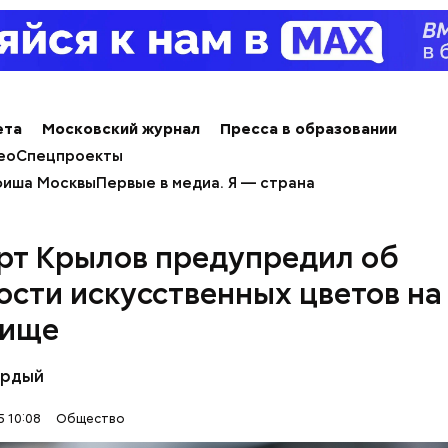
ета
Московский журнал
Пресса в образовании
ео
Спецпроекты
иша Москвы
Первые в медиа. Я — страна
рт Крылов предупредил об
ости искусственных цветов на
бище
ёрдый
5 10:08
Общество