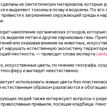
 сделаны из синтетических материалов, которые д
ся и выделяют токсины в почву и водоемы. По его 
 привести к загрязнению окружающей среды и н
ы.
;
а;
дит накопление органических отходов, которые
ся, выделяя метан и другие парниковые газы. Преп
ое масло;
тений или оказывая влияние на животных, искусств
erstock
ут нарушать естественную экосистему территор
ющей местности, — приводит слова эксперта
Lenta
о, искусственные цветы, по мнению географа, со
тмосферу и выглядят неестественно.
ветует использовать живые цветы без пластиковой
ни естественным образом разлагаются и обогащают
Как получить до 100 тысяч
Как узнать, снес
рублей от государства при
реновации в Мос
ыни
рующих людей также интересуют вопросы о ряде
трудной ситуации: кто может
искать информа
 православные привыкли, посещая кладбища. Нек
претендовать и какие нужны