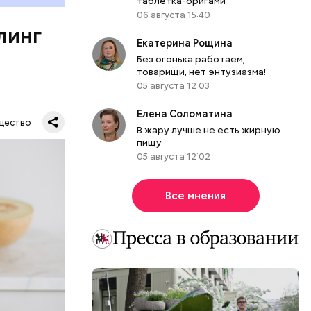
таблетка-оригами
ет;
06 августа 15:40
линг
рживают
Екатерина Рощина
Без огонька работаем,
товарищи, нет энтузиазма!
05 августа 12:03
ся.
Елена Соломатина
му
щество
В жару лучше не есть жирную
ь,
пищу
и и
05 августа 12:02
Все мнения