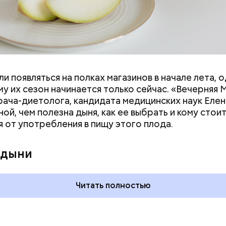
и появляться на полках магазинов в начале лета, о
у их сезон начинается только сейчас. «Вечерняя 
врача-диетолога, кандидата медицинских наук Еле
ой, чем полезна дыня, как ее выбрать и кому стои
я от употребления в пищу этого плода.
ния пальцами ног
День разглядывания
одный день
горизонта и День пьяного
 дыни
ка: какие
курсанта: какие праздники
тмечают в России
отмечают в России и мире 5
уста
августа
Читать полностью