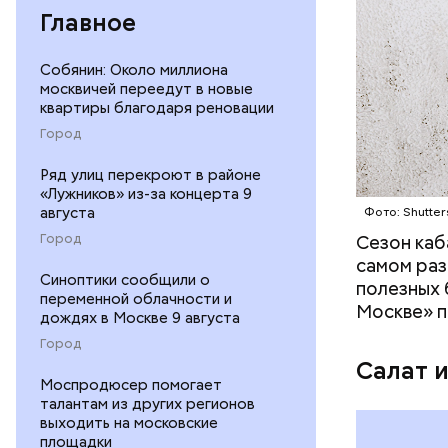
Главное
— В момен
контролир
положител
Собянин: Около миллиона
предотвра
москвичей переедут в новые
кремний
квартиры благодаря реновации
омолаж
Город
витамин
помогае
Ряд улиц перекроют в районе
кожи;
«Лужников» из-за концерта 9
августа
Фото: Shutter
клетчат
холесте
Город
Сезон каб
фолиева
самом раз
Синоптики сообщили о
беремен
полезных 
переменной облачности и
плода. 
Москве» п
дождях в Москве 9 августа
гомоцис
Город
организ
Салат 
ряда оп
Моспродюсер помогает
бета-ка
талантам из других регионов
иммунит
выходить на московские
площадки
«делает