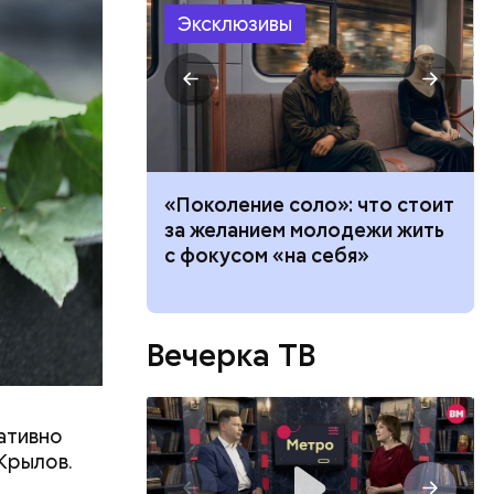
Эксклюзивы
ть
ь и
 людям:
ецептом
теле: четыре
«Поколение соло»: что стоит
и, которые
за желанием молодежи жить
 тревогу
с фокусом «на себя»
Вечерка ТВ
ативно
Крылов.