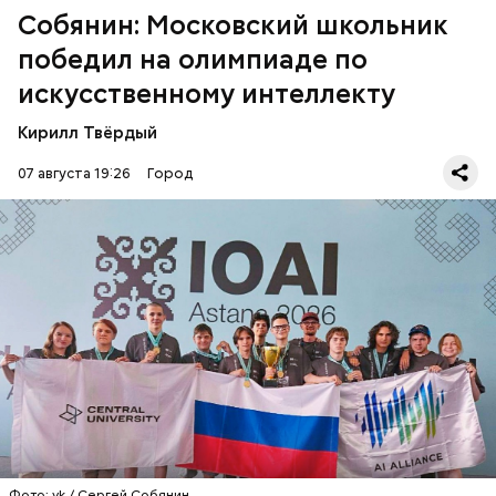
Собянин: Московский школьник
победил на олимпиаде по
искусственному интеллекту
Кирилл Твёрдый
07 августа 19:26
Город
В соревнованиях участвовали 465 участников из
более чем 100 стран. Россию представляли восемь
человек. Всего сборная завоевала семь золотых
медалей и одну бронзовую.
МОСКВА
СЕРГЕЙ СОБЯНИН
ОЛИМПИАДЫ
ШКОЛЫ
Фото: vk / Сергей Собянин