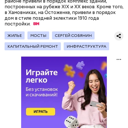
районе привели в порядок комплекс зданий,
построенных на рубеже XIX и XX веков. Кроме того,
в Хамовниках, на Остоженке, привели в порядок
дом в стиле поздней эклектики 1910 года
постройки.
ЖИЛЬЕ
МОСТЫ
СЕРГЕЙ СОБЯНИН
КАПИТАЛЬНЫЙ РЕМОНТ
ИНФРАСТРУКТУРА
Ранее заместитель мэра Москвы по вопросам
транспорта и промышленности Максим Ликсутов
рассказал, что
более 60 проектов
Центра
организации дорожного движения будут
реализованы в Москве в 2026 году на вылетных
магистралях — это крупные трассы и проспекты,
которые соединяют центр города с его окраинами
и Московской областью.