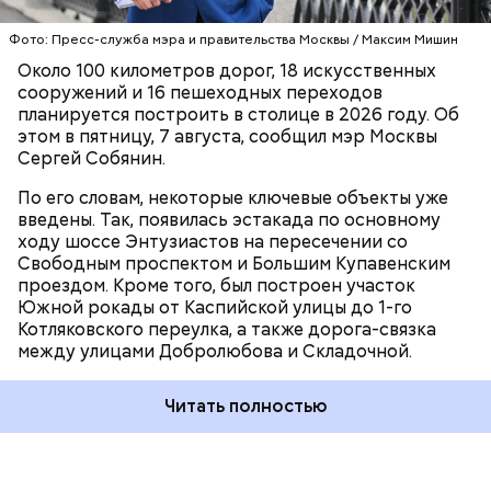
бронзовые медали
на Международной олимпиаде
— Бутово — Варшавское шоссе от улицы Поляны
СЕРГЕЙ СОБЯНИН
по лингвистике в Румынии.
до Варшавского шоссе. Также проходит
Фото: Пресс-служба мэра и правительства Москвы / Максим Мишин
реконструкция Симоновской и Крутицкой
Около 100 километров дорог, 18 искусственных
набережных. Кроме того, сейчас в работе дорога-
сооружений и 16 пешеходных переходов
связка между МСД и улицей Академика Королева,
планируется построить в столице в 2026 году. Об
включая новый путепровод через пути МЦД-3.
этом в пятницу, 7 августа, сообщил мэр Москвы
Сергей Собянин.
По его словам, некоторые ключевые объекты уже
введены. Так, появилась эстакада по основному
ходу шоссе Энтузиастов на пересечении со
Свободным проспектом и Большим Купавенским
проездом. Кроме того, был построен участок
Южной рокады от Каспийской улицы до 1-го
Котляковского переулка, а также дорога-связка
между улицами Добролюбова и Складочной.
— Поздравляю Александра и всех ребят с
наградами! Желаю новых успехов в учебе и
Читать полностью
будущей профессии, — написал глава города в
публикации
.