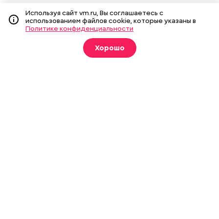
Мнения
Спецпроекты
Используя сайт vm.ru, Вы соглашаетесь с
использованием файлов cookie, которые указаны в
Фотогалереи
Пресса в образовании
Политике конфиденциальности
Хорошо
Подписка на печатные
издания
Оформить
О газете
Реклама
Подписка на бумажные издания
Архив газеты
Вакансии
Команда
Контакты
Правовая информация