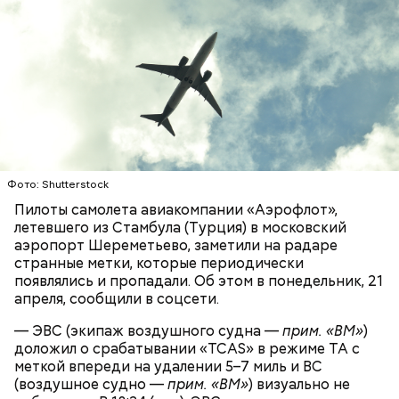
Первой жертвой Миссюры была его девушка.
убийстве спортсмена арестовали его 18-летнего
Именно на ней молодой человек впервые испытал
знакомого Надырхана Кадирханова. На допросе он
химикаты, купленные в интернет-магазине. 13
признал вину и показал следователям, как именно
января 2024 года он подсыпал дихлорэтан в
совершил преступление и где спрятал оружие, из
коктейль возлюбленной, отчего у нее случился
которого застрелил Мутаева.
инсульт. Девушка неделю
провела в коме
, а после
выписки из больницы узнала, что Миссюра
оформил на нее несколько кредитов.
Фото: Shutterstock
Пилоты самолета авиакомпании «Аэрофлот»,
летевшего из Стамбула (Турция) в московский
аэропорт Шереметьево, заметили на радаре
странные метки, которые периодически
появлялись и пропадали. Об этом в понедельник, 21
апреля, сообщили в соцсети.
— ЭВС (экипаж воздушного судна —
прим. «ВМ»
)
Как идет расследование
доложил о срабатывании «TCAS» в режиме ТА с
Кто еще был жертвой Миссюры
меткой впереди на удалении 5–7 миль и ВС
(воздушное судно —
прим. «ВМ»
) визуально не