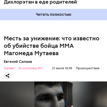
Дихлорэтан в еде родителей
Читать полностью
Месть за унижение: что известно
об убийстве бойца ММА
Магомеда Мутаева
Евгений Силаев
По данному факту СК возбудил
уголовное дело
по
Сюжет:
Эксклюзивы ВМ
21 июля 16:39
Происшествия
двум статьям: «Убийство» и «Незаконный оборот
оружия». Расследование уголовного дела
взял на
контроль
председатель Следственного комитета
России Александр Бастрыкин.