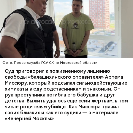
Стражи порядка отправились в село Чанко, где
Все началось в июне, когда двое супругов
может скрываться вероятный злоумышленник.
Видео: пресс-служба ГСУ СК по Московской области
обратились в местную больницу с жалобами на
Параллельно с этим в Махачкале объявлен план
плохое самочувствие. Врачи не смогли поставить
«Перехват». Въезд и выезд в город перекрыты.
им точный диагноз, после чего анализы
Помимо этого, полицейские патрулируют улицы,
потерпевших направили на экспертизу. В них
ОТРАВЛЕНИЯ
БАЛАШИХА
РОДИТЕЛИ
железнодорожный вокзал и аэропорт.
специалисты обнаружили сильнодействующий
СЛЕДСТВЕННЫЙ КОМИТЕТ
ЭКСПЕРТИЗЫ
химикат дихлорэтан, который не мог попасть в
организм супругов случайно. То же самое вещество
нашли в еде, изъятой из квартиры пострадавших.
Фото: Пресс-служба ГСУ СК по Московской области
Суд приговорил к пожизненному лишению
свободы «балашихинского отравителя» Артема
Миссюру, который подсыпал сильнодействующие
химикаты в еду родственникам и знакомым. От
рук преступника погибла его бабушка и друг
детства. Выжить удалось еще семи жертвам, в том
числе родителям убийцы. Как Миссюра травил
своих близких и как его судили — в материале
— Личность подозреваемого установлена,
«Вечерней Москвы».
полицией принимаются меры к задержанию, —
сообщили в пресс-службе
ГУ МВД России
по
Республике Дагестан.