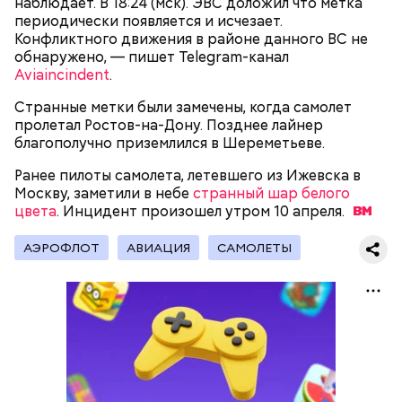
наблюдает. В 18:24 (мск). ЭВС доложил что метка
периодически появляется и исчезает.
Конфликтного движения в районе данного ВС не
обнаружено, — пишет Telegram-канал
Aviaincindent
.
Странные метки были замечены, когда самолет
пролетал Ростов-на-Дону. Позднее лайнер
благополучно приземлился в Шереметьеве.
Ранее пилоты самолета, летевшего из Ижевска в
Москву, заметили в небе
странный шар белого
цвета
. Инцидент произошел утром 10
апреля.
Молодого человека задержали. На первом же
допросе он признался, что планировал отравить
Примечательно, что летом 2023 года на Мутаева
АЭРОФЛОТ
АВИАЦИЯ
САМОЛЕТЫ
только отчима. Тогда следователи посчитали, что
уже нападали возле Школы единоборств. Тогда
мотивом преступления была квартира родителей,
неизвестный несколько раз выстрелил в
которая в случае их смерти перешла бы сыну. Но
спортсмена из травматического пистолета, а боец
спустя несколько дней Миссюра заявил, что ранее
открыл огонь
в ответ.
уже травил других людей.