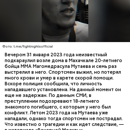
Вечером 31 января Мутаев возвращался домой с
тренировки. Во дворе жилого дома на улице
Гапцахской в Махачкале на бойца напал
неизвестный. Он выскочил из подъезда, выстрелил
Фото: t.me/fightnightsofficial
в спортсмена не менее семи раз и скрылся.
СПОРТ
СЛЕДСТВЕННЫЙ КОМИТЕТ
ММА
Вечером 31 января 2023 года неизвестный
Очевидцы трагедии вызвали полицию и скорую
РЕСПУБЛИКА ДАГЕСТАН
СМЕРТЬ
подкараулил возле дома в Махачкале 20-летнего
помощь, однако врачи оказались бессильны —
бойца ММА Магомедрасула Мутаева и семь раз
пострадавший умер по пути в больницу.
выстрелил в него. Спортсмен выжил, но потерял
много крови и умер в карете скорой помощи.
Вскоре полиция сообщила, что личность
нападавшего установлена. На данный момент он
еще не задержан. По данным СМИ, в
преступлении подозревают 18-летнего
знакомого погибшего, с которым у него был
конфликт. Летом 2023 года на Мутаева уже
нападали, однако тогда спортсмен не пострадал.
Что известно о трагедии и как идет следствие, —