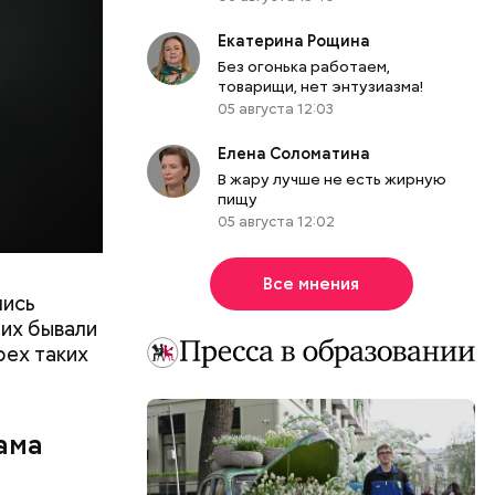
рес и даже
дров.
Екатерина Рощина
Без огонька работаем,
товарищи, нет энтузиазма!
05 августа 12:03
Елена Соломатина
В жару лучше не есть жирную
пищу
05 августа 12:02
Все мнения
лись
их бывали
рех таких
 в
 нужно
ама