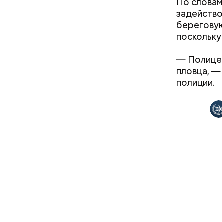
активно н
политика.
По словам
решила в
оказался 
задейство
Спустя не
береговую
поскольку
— Полицей
Люсиль 
пловца, —
полиции.
Фото: wikim