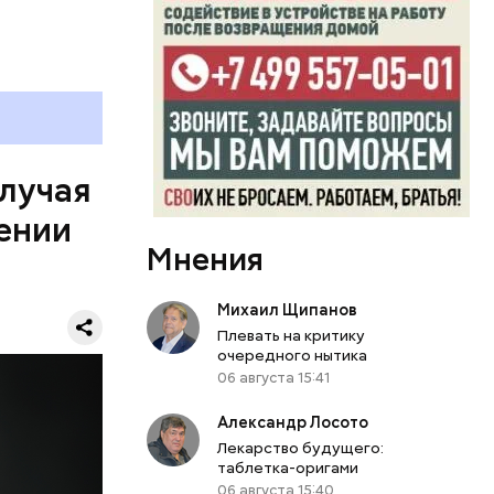
он Паркер
ии
льного
случая
омент в
ении
к этого
ко
Мнения
ена в
тходы или
 машине,
д. Не
Михаил Щипанов
ся, однако
риод
Плевать на критику
ьбы в
 и
очередного нытика
 в
06 августа 15:41
еркви в
Александр Лосото
лэнаган
Лекарство будущего:
асовой
таблетка-оригами
 Паркер
06 августа 15:40