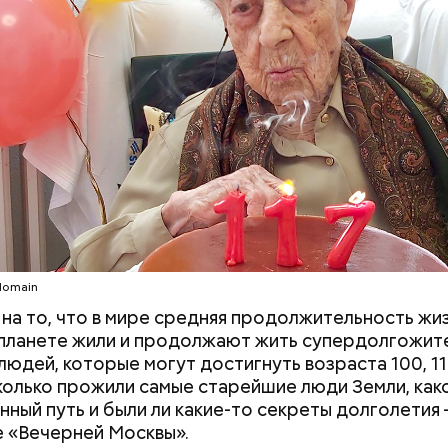
c domain
опасно контактировать с водой, если вы оказались
море и получили порез или ранку. Акула чувствуе
 количество крови на расстоянии до полутора ки
оранились в воде, сразу же выходите на берег.
c domain
domain
на то, что в мире средняя продолжительность жи
а планете жили и продолжают жить супердолгожите
во Ли Харви Освальда
Атака хищника: и
людей, которые могут достигнуть возраста 100, 110
объяснил, почему
нападают на чело
Сколько прожили самые старейшие люди Земли, како
нный путь и были ли какие-то секреты долголетия 
 «Вечерней Москвы».