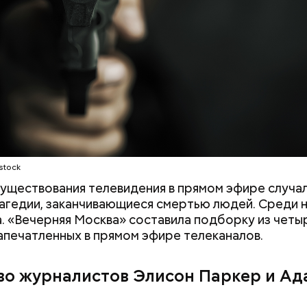
озволила себе расистское высказывание в его ад
идела», а Уорд написал на него жалобу в отдел ка
ети скриншот
stock
существования телевидения в прямом эфире случа
агедии, заканчивающиеся смертью людей. Среди н
а. «Вечерняя Москва» составила подборку из четы
заметил, что атака целой акульей стаи на человека
запечатленных в прямом эфире телеканалов.
море или океане вполне реальна. Следовательно,
е возможное, чтобы не оказаться за бортом.
во журналистов Элисон Паркер и Ад