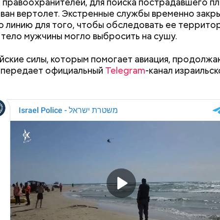
ападают на туристов в курортных зонах. «Вечерня
 Асанума скончался, не успев доехать до больницы
 правоохранителей, для поиска пострадавшего п
спомнить
топ-5 самых страшных случаев
.
студент Отоя Ямагути, приверженец ультраправых 
ван вертолет. Экстренные службы временно закр
сколько дней Ямагути покончил с собой в тюрьме.
 линию для того, чтобы обследовать ее террито
 тело мужчины могло выбросить на сушу.
ские силы, которым помогает авиация, продолжа
Рандон (118 лет)
 передает официальный
Telegram
-канал израильск
edia.org