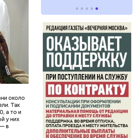
 в
т даже
лометров.
зни около
ли. Так
хтиолог
, а то и
 акулы
века
й у них
— в