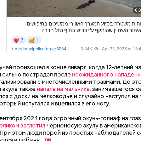
уточнил, что у человека крайне мало шансов выжит
на пути у акулы. Ни один метод и способ защиты и
 стрессовой ситуации не помогает, ведь у морско
 больше преимуществ в воде как по выносливости, 
Выломал дверь ванной и
Похудеть помож
ду Тадзима потеряла мужа. А спустя 11 лет перееха
зарезал: почему москвич
чем полезно это
х. В 2015 году, когда ей было 115 лет, она была п
жестоко убил беременную
продукты, котор
во политика Инэдзиро Асанумы
учай произошел в конце января, когда 12-летний ма
рым человеком в Японии, а в 2017-м — старейшим 
жену
производят
 сильно пострадал после
неожиданного нападени
ире. Также она была последним человеком, родив
тализировали с многочисленными травмами. До это
Наби Тадзима умерла 21 апреля 2018 года, прожив 1
 акула также
напала на мальчика
, занимавшегося 
лся с доски на мелководье и случайно наступил на
оторый испугался и вцепился в его ногу.
сентября 2024 года огромный окунь-голиаф на глаз
еликом заглотил
черноносую акулу в американско
При этом люди порой из простых наблюдателей с
ются в добычу.
 1963 года мир потрясло известие об убийстве 35-