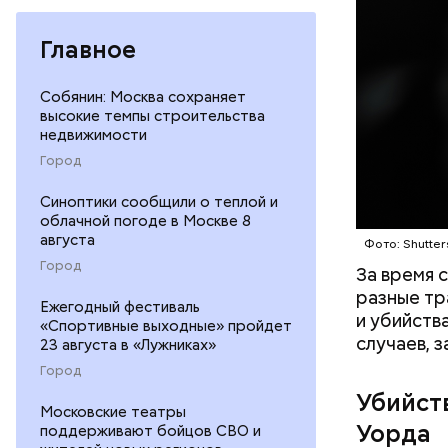
однажды п
его «подс
Главное
Собянин: Москва сохраняет
высокие темпы строительства
недвижимости
Город
Синоптики сообщили о теплой и
Фото: соцс
облачной погоде в Москве 8
августа
Фото: Shutter
Город
За время 
разные тр
Ежегодный фестиваль
и убийств
Леонтьев 
«Спортивные выходные» пройдет
случаев, 
открытом 
23 августа в «Лужниках»
делать вс
Город
Убийст
Московские театры
Уорда
поддерживают бойцов СВО и