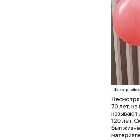
Фото: publi
Особенно 
открытом 
небольшое
Если вы п
Фото: publi
Фото: public 
Несмотря 
70 лет, н
Убийст
называют 
120 лет. 
был жизне
материале