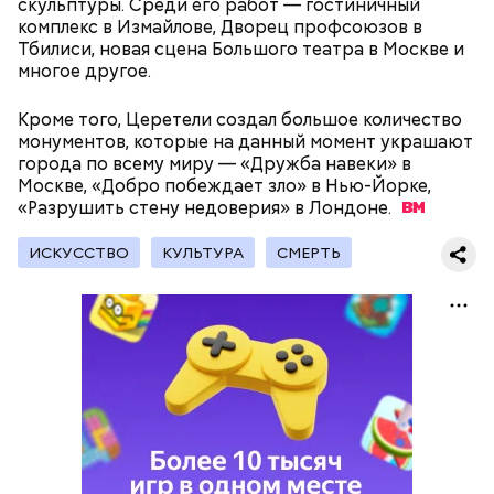
скульптуры. Среди его работ — гостиничный
комплекс в Измайлове, Дворец профсоюзов в
Тбилиси, новая сцена Большого театра в Москве и
многое другое.
— Кабачки, порезанные кубиками, нужно легко
Кроме того, Церетели создал большое количество
обжарить на сковороде. К ним добавляются зелень
монументов, которые на данный момент украшают
петрушки, чеснок, соль и оливковое масло.
города по всему миру — «Дружба навеки» в
Получается очень вкусно, — поделился рецептом
Москве, «Добро побеждает зло» в Нью-Йорке,
Копылов.
«Разрушить стену недоверия» в
Лондоне.
ИСКУССТВО
КУЛЬТУРА
СМЕРТЬ
кабачок;
петрушка;