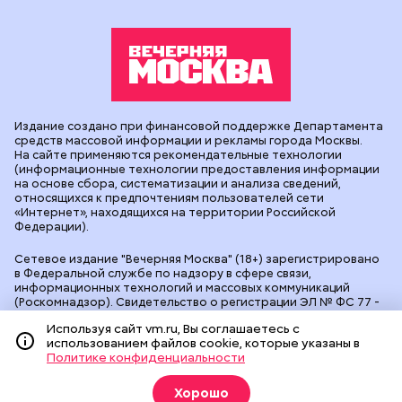
Издание создано при финансовой поддержке Департамента
средств массовой информации и рекламы города Москвы.
На сайте применяются рекомендательные технологии
(информационные технологии предоставления информации
на основе сбора, систематизации и анализа сведений,
относящихся к предпочтениям пользователей сети
«Интернет», находящихся на территории Российской
Федерации).
Сетевое издание "Вечерняя Москва" (18+) зарегистрировано
в Федеральной службе по надзору в сфере связи,
информационных технологий и массовых коммуникаций
(Роскомнадзор). Свидетельство о регистрации ЭЛ № ФС 77 -
90524 от 09.12.2025. Учредитель: АО "Редакция газеты
Используя сайт vm.ru, Вы соглашаетесь с
"Вечерняя Москва". Главный редактор
vm.ru
: Александр
использованием файлов cookie, которые указаны в
Геннадьевич Глуходедов. Адрес редакции: 127015, г.Москва,
Политике конфиденциальности
Бумажный пр-д, д. 14, стр. 2. Телефон:
+7(499)557-04-24
. Адрес
эл.почты:
edit@vm.ru
. Почта для связи с редакцией сайта:
news@vm.ru
.
Хорошо