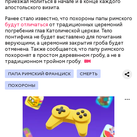
приезжал молиться в начале и в конце каждого
апостольского визита.
Ранее стало известно, что похороны папы римского
будут отличаться
от традиционных церемоний
погребения глав Католической церкви. Тело
понтифика не будет выставлено для почитания
Фото: public domain
верующими, а церемония закрытия гроба будет
отменена. Также сообщается, что папу римского
похоронят в простом деревянном гробу, а не в
традиционном тройном
гробу.
ПАПА РИМСКИЙ ФРАНЦИСК
СМЕРТЬ
Люсиль Рандон (118 лет)
ПОХОРОНЫ
На протяжении всей истории человечества часто
возникали различные секты, которые оказывали
сильное влияние на общество. И если часть из этих
культов были относительно безобидны, то