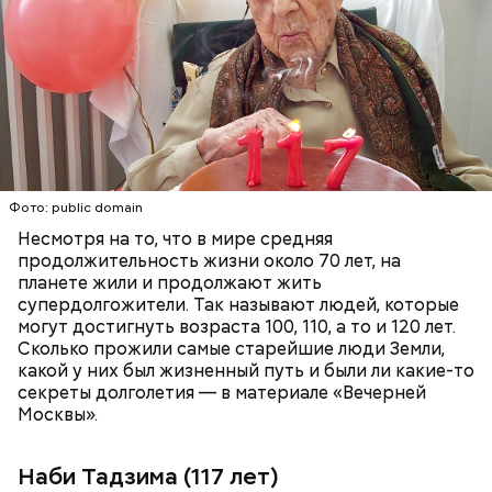
работала на ферме по производству сахарного
тростника, а потом управляла магазином
коричневого сахара вместе с одним из
Фото: wikimedia.org
родственников, но в поле она продолжала
работать аж до 80 лет.
ПЕНСИОНЕРЫ
ПОЖИЛЫЕ ЛЮДИ
РЕКОРДЫ
Фото: public domain
Убийство политика Инэдзиро Асанумы
22 ноября 1963 года мир потрясло известие об
Несмотря на то, что в мире средняя
убийстве 35-го президента США Джона Кеннеди.
продолжительность жизни около 70 лет, на
Убийцей оказался 24-летний Ли Харви Освальд.
планете жили и продолжают жить
Вскоре его арестовали. 24 ноября его вели через
супердолгожители. Так называют людей, которые
Фото: public domain
подвал полицейского управления в окружную
могут достигнуть возраста 100, 110, а то и 120 лет.
тюрьму. Перевод Освальда широко освещался в
Сколько прожили самые старейшие люди Земли,
СМИ в прямом эфире. В какой-то момент из толпы
какой у них был жизненный путь и были ли какие-то
вышел мужчина с оружием и выстрелил Освальду в
секреты долголетия — в материале «Вечерней
живот. Мужчину задержали, а Освальда отвезли в
Москвы».
больницу, в которой он скончался спустя почти два
часа. Убийцей оказался владелец ночного клуба
Наби Тадзима (117 лет)
Джек Руби. Он заявлял, что потерял голову после