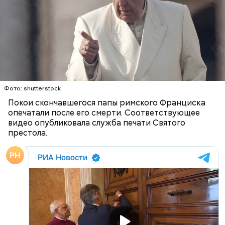
Фото: wikimedia.org
Фото: shutterstock
Покои скончавшегося папы римского Франциска
Сара Носс (119 лет)
опечатали после его смерти. Соответствующее
видео опубликовала служба печати Святого
престола.
В 1945 году женщина устроилась в больницу в
городе Виши, став помогать сиротам и старикам,
где трудилась 28 лет. В конце 1970-х она поступила