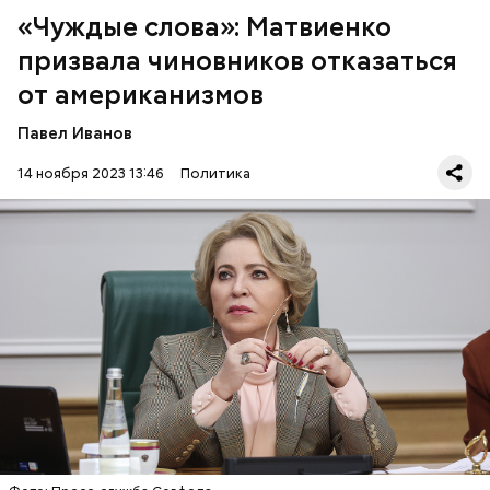
«Чуждые слова»: Матвиенко
призвала чиновников отказаться
от американизмов
Павел Иванов
14 ноября 2023 13:46
Политика
— Чуждые слова используются в официальной
речи без надобности при наличии устоявшихся
русских соответствий, — заявила Матвиенко.
РУССКИЙ ЯЗЫК
ЧИНОВНИКИ
ВАЛЕНТИНА МАТВИЕНКО