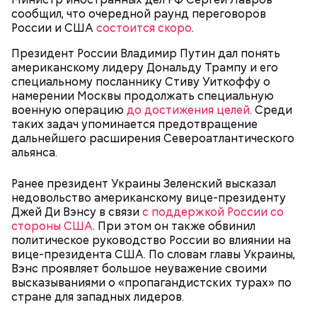
видеозапись с ее участием не показали на
сообщил, что очередной раунд переговоров
иракском телеканале «Аль-Рабиа».
России и США
состоится скоро
.
Президент России Владимир Путин дал понять
американскому лидеру Дональду Трампу и его
специальному посланнику Стиву Уиткоффу о
намерении Москвы продолжать специальную
военную операцию
до достижения целей
. Среди
таких задач упоминается предотвращение
дальнейшего расширения Североатлантического
альянса.
Ранее президент Украины Зеленский высказал
недовольство американскому вице-президенту
Джей Ди Вэнсу в связи
с поддержкой России со
стороны США
. При этом он также обвинил
политическое руководство России во влиянии на
Как Цуркова призналась в работе на
вице-президента США. По словам главы Украины,
спецслужбы
Вэнс проявляет большое неуважение своими
высказываниями о «пропагандистских турах» по
стране для западных лидеров.