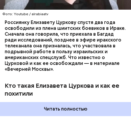
ПОХИЩЕНИЯ
РОССИЯ
США
ИЗРАИЛЬ
борьбу с органов публичной власти. Чиновникам
блог. Цуркова родилась в России, однако, когда ей
ЗАЛОЖНИКИ
необходимо следить за своей речью и
исполнилось четыре года, ее семья перебралась
содержанием документов. Матвиенко в
Фото: Youtube / alrabiaatv
жить в Израиль.
подтверждение своих слов привела цитату
Россиянку Елизавету Цуркову спустя два года
советского и российского лингвиста Людмилы
освободили из плена шиитских боевиков в Ираке.
Вербицкой: «Давайте говорить и писать по-русски
Сначала она говорила, что приехала в Багдад
правильно».
ради исследований, позднее в эфире иракского
телеканала она призналась, что участвовала в
подрывной работе в пользу израильских и
американских спецслужб. Что известно о
Цурковой и как ее освобождали — в материале
«Вечерней Москвы».
Кто такая Елизавета Цуркова и как ее
Председатель выделила термины «модератор»,
похитили
«дедлайн», «кофебрейк» и призвала их заменить на
«ведущий», «срок исполнения» и «перерыв»
соответственно, поскольку в большинстве случаев
Читать полностью
их использование выглядит совершенно неуместно
и с этим нужно бороться.