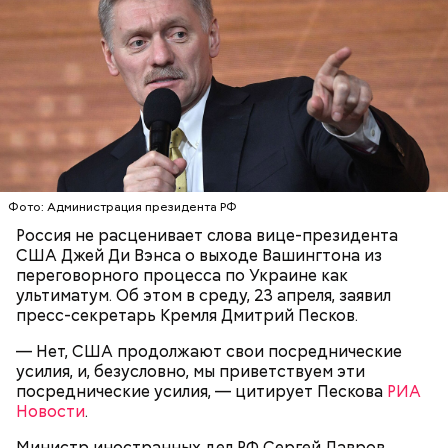
На видео ученая призналась, что участвовала в
подрывной работе в пользу спецслужб Израиля.
Женщина заявила, что является агентом ЦРУ и
«Моссада» и специально приехала в Сирию в 2019
году, чтобы наладить связи между Израилем и
антиправительственными силами. Цуркова
отметила, что в дальнейшем она отправилась с
подрывной миссией в Ирак. Ее основная задача
Фото: Администрация президента РФ
состояла «в разжигании вражды между шиитами»
Россия не расценивает слова вице-президента
(сторонниками одного из направлений ислама).
США Джей Ди Вэнса о выходе Вашингтона из
переговорного процесса по Украине как
ультиматум. Об этом в среду, 23 апреля, заявил
пресс-секретарь Кремля Дмитрий Песков.
— Нет, США продолжают свои посреднические
усилия, и, безусловно, мы приветствуем эти
посреднические усилия, — цитирует Пескова
РИА
Новости
.
Более чем полгода о Елизавете Цурковой не было
ничего известно, пока 14 ноября 2023 года
Министр иностранных дел РФ Сергей Лавров