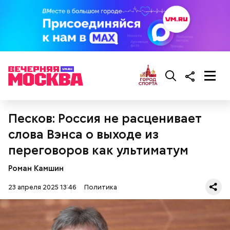
Песков: Россия не расценивает
слова Вэнса о выходе из
Помимо этого, Цуркова раскритиковала боевые
переговоров как ультиматум
действия Израиля в секторе Газа. Также женщина
заявила, что премьер-министром страны
Роман Камшин
Биньямином Нетаньяху управляют его жена Сара и
сын Яир.
23 апреля 2025 13:46
Политика