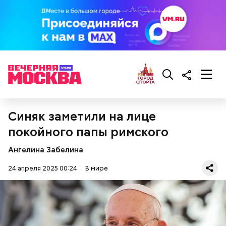
Фото: wikimedia.org
Синяк заметили на лице
покойного папы римского
Ангелина Забелина
Сара Носс (119 лет)
24 апреля 2025 00:24
В мире