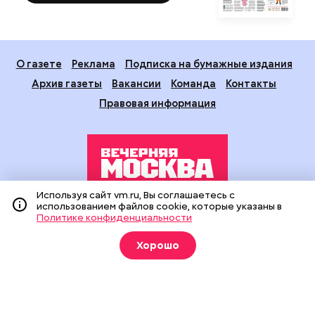
О газете
Реклама
Подписка на бумажные издания
Архив газеты
Вакансии
Команда
Контакты
Правовая информация
Используя сайт vm.ru, Вы соглашаетесь с
использованием файлов cookie, которые указаны в
Издание создано при финансовой поддержке Департамента
Политике конфиденциальности
средств массовой информации и рекламы города Москвы.
На сайте применяются рекомендательные технологии
(информационные технологии предоставления информации
Хорошо
на основе сбора, систематизации и анализа сведений,
относящихся к предпочтениям пользователей сети
«Интернет», находящихся на территории Российской
Федерации).