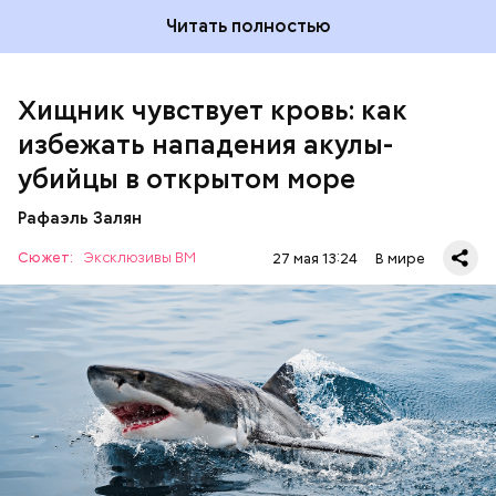
Читать полностью
Хищник чувствует кровь: как
избежать нападения акулы-
убийцы в открытом море
Леонтьев заметил, что атака целой акульей стаи на
Рафаэль Залян
человека в открытом море или океане вполне
реальна. Следовательно, нужно делать все
Сюжет:
Эксклюзивы ВМ
27 мая 13:24
В мире
возможное, чтобы не оказаться за бортом.