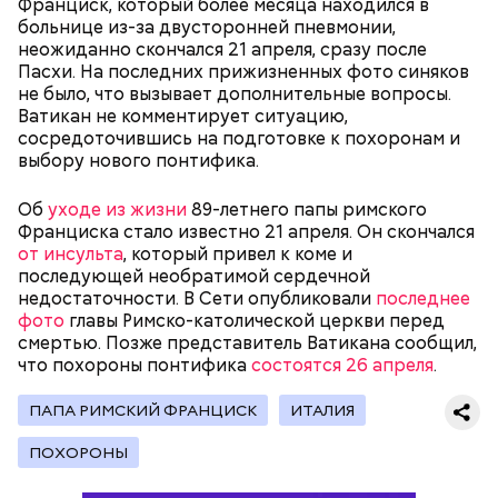
монастырей.
Франциск, который более месяца находился в
больнице из-за двусторонней пневмонии,
неожиданно скончался 21 апреля, сразу после
Пасхи. На последних прижизненных фото синяков
не было, что вызывает дополнительные вопросы.
Ватикан не комментирует ситуацию,
сосредоточившись на подготовке к похоронам и
выбору нового понтифика.
Об
уходе из жизни
89-летнего папы римского
Франциска стало известно 21 апреля. Он скончался
Фото: public domain
от инсульта
, который привел к коме и
последующей необратимой сердечной
недостаточности. В Сети опубликовали
последнее
фото
главы Римско-католической церкви перед
смертью. Позже представитель Ватикана сообщил,
что похороны понтифика
состоятся 26 апреля
.
Люсиль Рандон (118 лет)
ПАПА РИМСКИЙ ФРАНЦИСК
ИТАЛИЯ
ПОХОРОНЫ