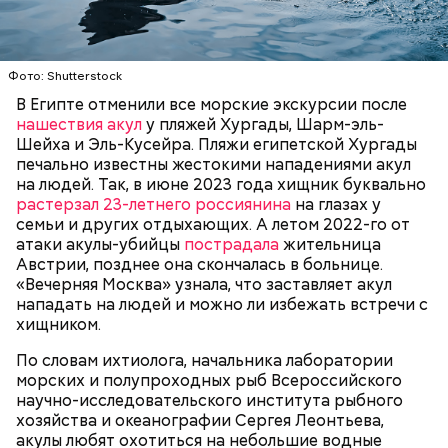
— Очень много случаев зарегистрировано, когда
акулы атаковали небольшие суда с надувными
Фото: Shutterstock
бортами. Более того, бывало и такое, когда
В Египте отменили все морские экскурсии после
пассажиры таких плавательных средств
нашествия акул
у пляжей Хургады, Шарм-эль-
оказывались жертвами этих хищных рыб, — сказал
БЕЗОПАСНОСТЬ
СМЕРТЬ
РЫБА
Шейха и Эль-Кусейра. Пляжи египетской Хургады
собеседник «ВМ».
печально известны жестокими нападениями акул
на людей. Так, в июне 2023 года хищник буквально
растерзал 23-летнего россиянина
на глазах у
семьи и других отдыхающих. А летом 2022-го от
атаки акулы-убийцы
пострадала
жительница
Австрии, позднее она скончалась в больнице.
«Вечерняя Москва» узнала, что заставляет акул
нападать на людей и можно ли избежать встречи с
хищником.
По словам ихтиолога, начальника лаборатории
морских и полупроходных рыб Всероссийского
научно-исследовательского института рыбного
хозяйства и океанографии Сергея Леонтьева,
акулы любят охотиться на небольшие водные