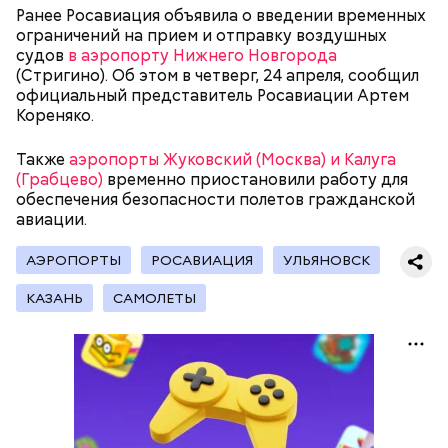
Ранее Росавиация объявила о введении временных
ограничений на прием и отправку воздушных
судов
в аэропорту Нижнего Новгорода
(Стригино). Об этом в четверг, 24 апреля, сообщил
официальный представитель Росавиации Артем
Кореняко.
Также
аэропорты Жуковский (Москва) и Калуга
(Грабцево)
временно приостановили работу для
обеспечения безопасности полетов гражданской
авиации.
Молодого человека задержали. На первом же
допросе он признался, что планировал отравить
Примечательно, что летом 2023 года на Мутаева
АЭРОПОРТЫ
РОСАВИАЦИЯ
УЛЬЯНОВСК
только отчима. Тогда следователи посчитали, что
уже нападали возле Школы единоборств. Тогда
мотивом преступления была квартира родителей,
неизвестный несколько раз выстрелил в
КАЗАНЬ
САМОЛЕТЫ
которая в случае их смерти перешла бы сыну. Но
спортсмена из травматического пистолета, а боец
спустя несколько дней Миссюра заявил, что ранее
открыл огонь
в ответ.
уже травил других людей.