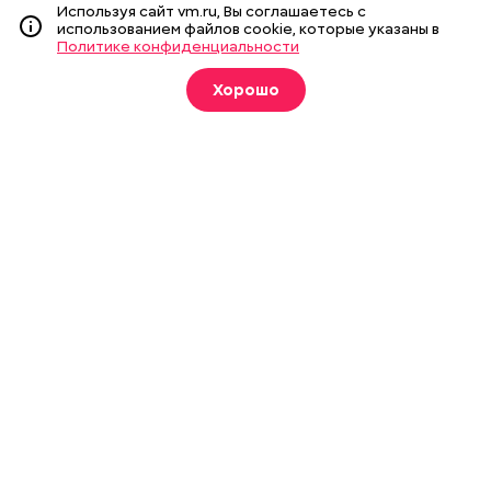
Мнения
Спецпроекты
Используя сайт vm.ru, Вы соглашаетесь с
использованием файлов cookie, которые указаны в
Фотогалереи
Пресса в образовании
Политике конфиденциальности
Хорошо
Подписка на печатные
издания
Оформить
О газете
Реклама
Подписка на бумажные издания
Архив газеты
Вакансии
Команда
Контакты
Правовая информация