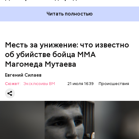
Читать полностью
Месть за унижение: что известно
об убийстве бойца ММА
Магомеда Мутаева
Евгений Силаев
По данному факту СК возбудил
уголовное дело
по
Сюжет:
Эксклюзивы ВМ
21 июля 16:39
Происшествия
двум статьям: «Убийство» и «Незаконный оборот
оружия». Расследование уголовного дела
взял на
контроль
председатель Следственного комитета
России Александр Бастрыкин.