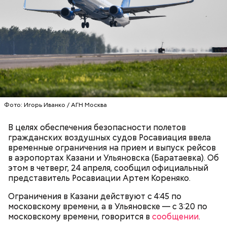
Именно на ней молодой человек впервые испытал
знакомого Надырхана Кадирханова. На допросе он
химикаты, купленные в интернет-магазине. 13
признал вину и показал следователям, как именно
января 2024 года он подсыпал дихлорэтан в
совершил преступление и где спрятал оружие, из
коктейль возлюбленной, отчего у нее случился
которого застрелил Мутаева.
инсульт. Девушка неделю
провела в коме
, а после
выписки из больницы узнала, что Миссюра
оформил на нее несколько кредитов.
Фото: Игорь Иванко / АГН Москва
В целях обеспечения безопасности полетов
гражданских воздушных судов Росавиация ввела
временные ограничения на прием и выпуск рейсов
в аэропортах Казани и Ульяновска (Баратаевка). Об
этом в четверг, 24 апреля, сообщил официальный
представитель Росавиации Артем Кореняко.
Как идет расследование
Ограничения в Казани действуют с 4:45 по
Кто еще был жертвой Миссюры
московскому времени, а в Ульяновске — с 3:20 по
московскому времени, говорится в
сообщении
.