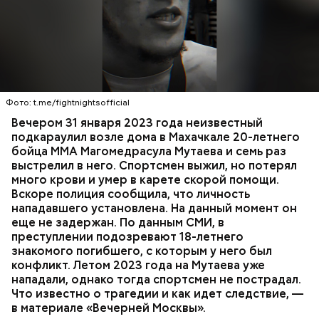
Вечером 31 января Мутаев возвращался домой с
тренировки. Во дворе жилого дома на улице
Гапцахской в Махачкале на бойца напал
неизвестный. Он выскочил из подъезда, выстрелил
Фото: t.me/fightnightsofficial
в спортсмена не менее семи раз и скрылся.
СПОРТ
СЛЕДСТВЕННЫЙ КОМИТЕТ
ММА
Вечером 31 января 2023 года неизвестный
Очевидцы трагедии вызвали полицию и скорую
РЕСПУБЛИКА ДАГЕСТАН
СМЕРТЬ
подкараулил возле дома в Махачкале 20-летнего
помощь, однако врачи оказались бессильны —
бойца ММА Магомедрасула Мутаева и семь раз
пострадавший умер по пути в больницу.
выстрелил в него. Спортсмен выжил, но потерял
много крови и умер в карете скорой помощи.
Вскоре полиция сообщила, что личность
нападавшего установлена. На данный момент он
еще не задержан. По данным СМИ, в
преступлении подозревают 18-летнего
знакомого погибшего, с которым у него был
конфликт. Летом 2023 года на Мутаева уже
нападали, однако тогда спортсмен не пострадал.
Что известно о трагедии и как идет следствие, —
в материале «Вечерней Москвы».