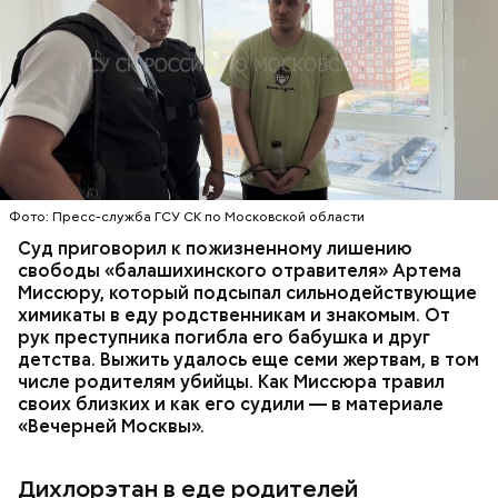
Стражи порядка отправились в село Чанко, где
Все началось в июне, когда двое супругов
может скрываться вероятный злоумышленник.
Видео: пресс-служба ГСУ СК по Московской области
обратились в местную больницу с жалобами на
Параллельно с этим в Махачкале объявлен план
плохое самочувствие. Врачи не смогли поставить
«Перехват». Въезд и выезд в город перекрыты.
им точный диагноз, после чего анализы
Помимо этого, полицейские патрулируют улицы,
потерпевших направили на экспертизу. В них
ОТРАВЛЕНИЯ
БАЛАШИХА
РОДИТЕЛИ
железнодорожный вокзал и аэропорт.
специалисты обнаружили сильнодействующий
СЛЕДСТВЕННЫЙ КОМИТЕТ
ЭКСПЕРТИЗЫ
химикат дихлорэтан, который не мог попасть в
организм супругов случайно. То же самое вещество
нашли в еде, изъятой из квартиры пострадавших.
Фото: Пресс-служба ГСУ СК по Московской области
Суд приговорил к пожизненному лишению
свободы «балашихинского отравителя» Артема
Миссюру, который подсыпал сильнодействующие
химикаты в еду родственникам и знакомым. От
рук преступника погибла его бабушка и друг
детства. Выжить удалось еще семи жертвам, в том
числе родителям убийцы. Как Миссюра травил
своих близких и как его судили — в материале
— Личность подозреваемого установлена,
«Вечерней Москвы».
полицией принимаются меры к задержанию, —
сообщили в пресс-службе
ГУ МВД России
по
Республике Дагестан.
Дихлорэтан в еде родителей