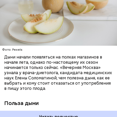
жидкости, поэтому организму не нужно тратить
поддержание иммунитета, зрения и
много энергии, чтобы ее усвоить, рассказала
необходим для обновления кожи. Дыня
доктор. Кроме того, этот плод богат витаминами и
«делает пилинг изнутри», обновляет
минералами. Так, в дыне содержатся:
слизистые оболочки органов. А еще именно
ЗДОРОВЬЕ
ПРАВИЛЬНОЕ ПИТАНИЕ
бета-каротин обеспечивает дыне желтый
ОВОЩИ
ЛЕТО
ФРУКТЫ
цвет;
лютеин и зеаксантин — эти каротиноиды
отлично поддерживают наше зрение;
калий — оказывает мочегонное действие,
Фото: Pexels
поддерживает сердечно-сосудистую
систему и предотвращает скачки давления;
Дыни начали появляться на полках магазинов в
магний — помогает калию и не дает сосудам
начале лета, однако по-настоящему их сезон
спазмироваться.
начинается только сейчас. «Вечерняя Москва»
узнала у врача-диетолога, кандидата медицинских
наук Елены Соломатиной, чем полезна дыня, как ее
выбрать и кому стоит отказаться от употребления
в пищу этого плода.
Польза дыни
Читать полностью