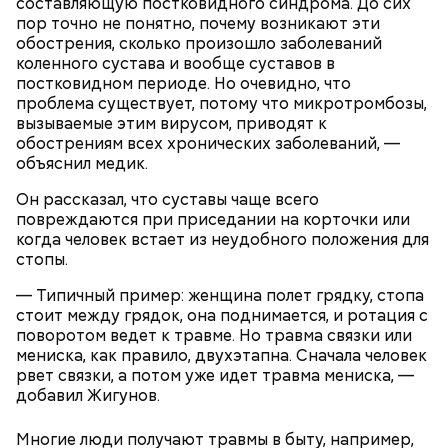
составляющую постковидного синдрома. До сих
пор точно не понятно, почему возникают эти
обострения, сколько произошло заболеваний
коленного сустава и вообще суставов в
постковидном периоде. Но очевидно, что
проблема существует, потому что микротромбозы,
вызываемые этим вирусом, приводят к
обострениям всех хронических заболеваний, —
Ранние плоды, по словам врача, лучше не есть:
объяснил медик.
Терапевт Кондрахин назвал
Он рассказал, что суставы чаще всего
Чистит сосуды и защищает от
продукты и напитки, которые
повреждаются при приседании на корточки или
рака: чем полезен кресс-салат
выводят токсины из организма
когда человек встает из неудобного положения для
стопы.
— Типичный пример: женщина полет грядку, стопа
стоит между грядок, она поднимается, и ротация с
поворотом ведет к травме. Но травма связки или
Спагетти из кабачков
мениска, как правило, двухэтапна. Сначала человек
рвет связки, а потом уже идет травма мениска, —
добавил Жигунов.
Многие люди получают травмы в быту, например,