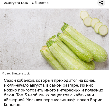
06 августа 12:15
Общество
Ингредиенты:
ЕДА
ОВОЩИ
РЕЦЕПТЫ
Фото: Shutterstock
Фото: Shutterstock
Сезон кабачков, который приходится на конец
июля–начало августа, в самом разгаре. Из них
можно приготовить много интересных и полезных
блюд. Топ-5 необычных рецептов с кабачками
«Вечерней Москве» перечислил шеф-повар Борис
Вред дыни
Копылов.