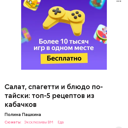
кабачок;
петрушка;
чеснок;
оливковое масло;
соль.
Салат, спагетти и блюдо по-
Однако диетолог предупредила: не для всех дыня
тайски: топ-5 рецептов из
может быть полезна. В первую очередь ее стоит
есть с осторожностью людям:
кабачков
Полина Пашкина
Сюжеты:
Эксклюзивы ВМ
Еда