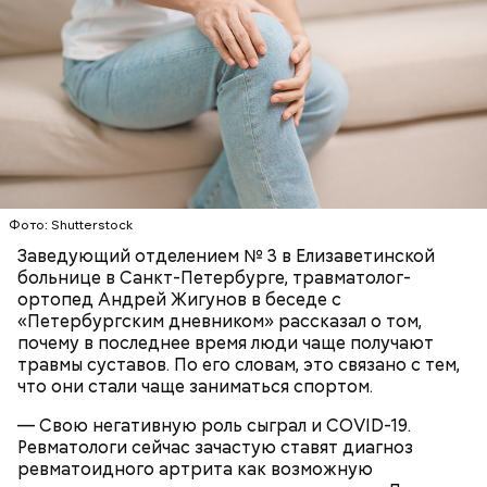
брынза;
растительное масло;
помидоры черри либо грунтовые.
беременным, кормящим женщинам;
Фото: Shutterstock
людям с ослабленной иммунной системой;
Заведующий отделением № 3 в Елизаветинской
пожилым;
больнице в Санкт-Петербурге, травматолог-
детям.
ортопед Андрей Жигунов в беседе с
«Петербургским дневником» рассказал о том,
почему в последнее время люди чаще получают
травмы суставов. По его словам, это связано с тем,
что они стали чаще заниматься спортом.
— Свою негативную роль сыграл и COVID-19.
Ингредиенты:
Ревматологи сейчас зачастую ставят диагноз
ревматоидного артрита как возможную