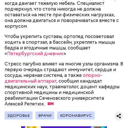
— В дыне содержится много сахара, который
когда двигает тяжелую мебель. Специалист
представлен фруктозой. С одной стороны — это
подчеркнул, что стопа никогда не должна
хорошо, потому что дает энергию. Но важно
оставаться на месте при физических нагрузках,
помнить, что сладкими дынями не нужно сильно
она должна двигаться и поворачиваться вместе с
увлекаться, так же как и арбузами, людям с
корпусом.
сахарным диабетом и лишним весом, —
подчеркнула доктор.
Чтобы укрепить суставы, ортопед посоветовал
ходить в спортзал, в бассейн, укреплять мышцы
бедра и ягодичные мышцы, сообщает
«
Петербургский дневник
».
Стресс пагубно влияет на многие узлы организма. В
— Кабачки, порезанные кубиками, нужно легко
первую очередь страдают иммунитет, сердце и
обжарить на сковороде. К ним добавляются зелень
сосуды, нервная система, а также
опорно-
петрушки, чеснок, соль и оливковое масло.
двигательный аппарат
, сообщил кандидат
Получается очень вкусно, — поделился рецептом
медицинских наук, травматолог, доцент кафедры
Копылов.
спортивной медицины и медицинской
реабилитации Сеченовского университета
Алексей
Репетюк.
с сахарным диабетом;
ЗДОРОВЬЕ
ВРАЧИ
КОРОНАВИРУС
лишним весом.