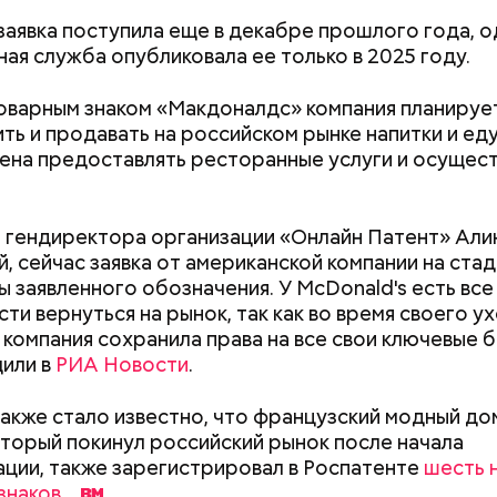
заявка поступила еще в декабре прошлого года, о
ая служба опубликовала ее только в 2025 году.
товарным знаком «Макдоналдс» компания планируе
ть и продавать на российском рынке напитки и еду
;
ена предоставлять ресторанные услуги и осущест
а;
ое масло;
 гендиректора организации «Онлайн Патент» Али
erstock
, сейчас заявка от американской компании на ста
ы заявленного обозначения. У McDonald's есть все
ти вернуться на рынок, так как во время своего ух
 компания сохранила права на все свои ключевые 
Хотела спасти малыша: как
Вода за 10 тыся
или в
РИА Новости
.
мать и сын погибли при
японский напит
падении из окна в Раменском
лишний вес
акже стало известно, что французский модный дом
который покинул российский рынок после начала
докринолог Алексей Калинчев рассказал, что сущ
ции, также зарегистрировал в Роспатенте
шесть 
 блюд, где используют растение.
ыни
знаков
.