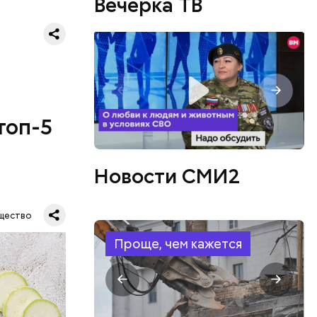
Вечерка ТВ
топ-5
Новости СМИ2
щество
Проще, чем кажется