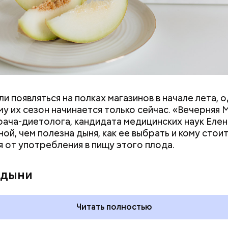
и появляться на полках магазинов в начале лета, о
ловек уже болеет мочекаменной болезнью, щавель
у их сезон начинается только сейчас. «Вечерняя 
ется. При артрите, гастрите, холецистите, синд
врача-диетолога, кандидата медицинских наук Еле
ного кишечника, язвах и панкреатите продукт то
ой, чем полезна дыня, как ее выбрать и кому стои
 из рациона, — предупредила врач. — Он может п
я от употребления в пищу этого плода.
 кислотности желудка и раздражать слизистые о
 дыни
Читать полностью