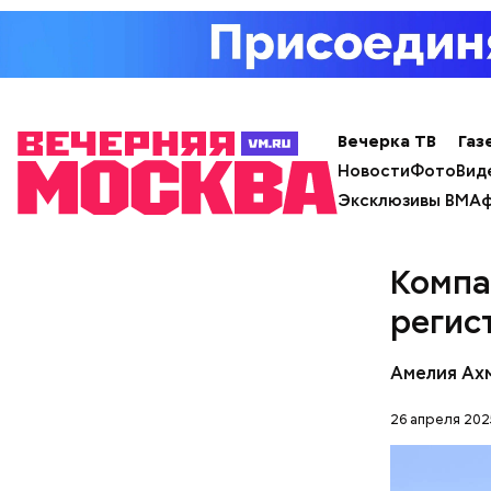
лишним 
Спагет
Вечерка ТВ
Газ
Новости
Фото
Вид
Эксклюзивы ВМ
Аф
Компа
Вовсю иде
регис
эндокрино
ягоду
с по
Амелия Ах
26 апреля 202