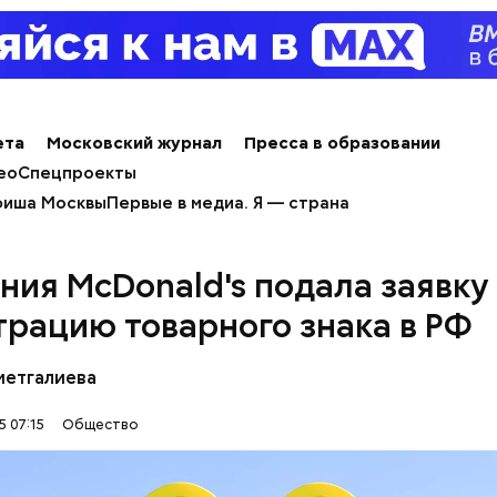
весом.
ти из кабачков
ета
Московский журнал
Пресса в образовании
ео
Спецпроекты
иша Москвы
Первые в медиа. Я — страна
ния McDonald's подала заявку
т и сезон черешни. «Вечерняя Москва» узнала у в
трацию товарного знака в РФ
лога-диетолога Натальи Лазуренко,
как правильн
льзой для здоровья.
метгалиева
5 07:15
Общество