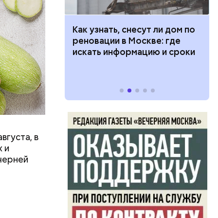
в день, и
 100 тысяч
Как узнать, снесут ли дом по
ряются
дарства при
реновации в Москве: где
ии: кто может
искать информацию и сроки
 какие нужны
вает
р,
тина
ргор
ыбрать
нику без
вгуста, в
дима
 и
убка у
черней
овня
 в
развитие
е