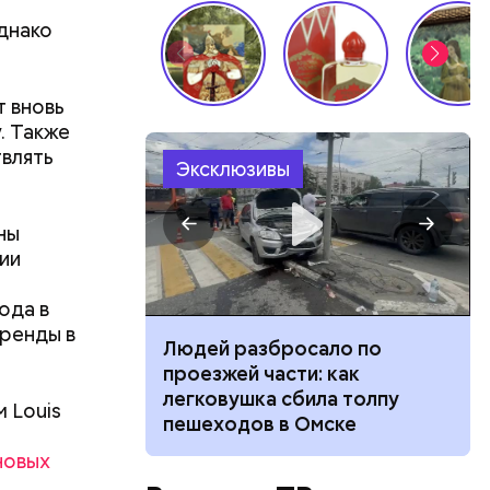
днако
т вновь
. Также
влять
Эксклюзивы
ны
дии
ода в
бренды в
ч: поможет ли
Людей разбросало по
ок сбросить
проезжей части: как
легковушка сбила толпу
 Louis
пешеходов в Омске
ествует
новых