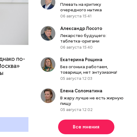
Плевать на критику
очередного нытика
06 августа 15:41
Александр Лосото
Лекарство будущего:
таблетка-оригами
06 августа 15:40
днако по-
 ему не
Екатерина Рощина
Москва»
роме
Без огонька работаем,
ны
товарищи, нет энтузиазма!
же лучше
05 августа 12:03
т
ривести к
болочки.
Елена Соломатина
В жару лучше не есть жирную
пищу
05 августа 12:02
Все мнения