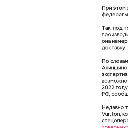
При этом 
федеральн
Так, под 
производи
кабачок
она намер
петрушк
доставку.
чеснок;
оливков
По словам
соль.
Фото: Shutt
Акиншиной
экспертиз
возможнос
2022 году
РФ, сообщ
Недавно т
Vuitton, 
А врач-эн
спецопера
множество
Вред д
товарных 