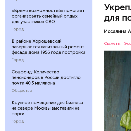
Укреп
«Время возможностей» помогает
для п
организовать семейный отдых
для участников СВО
Город
Иссалина 
В районе Хорошевский
Сюжеты:
Экс
завершается капитальный ремонт
фасада дома 1956 года постройки
Город
Соцфонд: Количество
пенсионеров в России достигло
почти 40,5 миллиона
Опасность
количеств
Общество
образован
ЗДОРОВЬ
Крупное помещение для бизнеса
на севере Москвы выставили на
торги
Город