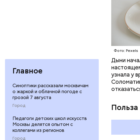
Фото: Pexels
Дыни начал
— Если че
настоящем
рекоменду
Главное
узнала у 
раздражен
Соломатин
исключить
Синоптики рассказали москвичам
отказатьс
повышению
о жаркой и облачной погоде с
грозой 7 августа
Польза
Город
Педагоги детских школ искусств
Москвы делятся опытом с
коллегами из регионов
Город