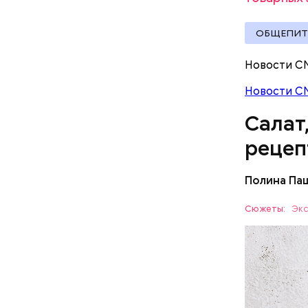
ОБЩЕПИТ
Новости С
Новости С
Салат
рецеп
Полина Па
Ингредие
Сюжеты:
Экс
ЕДА