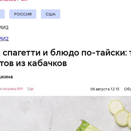
РОССИЯ
США
МИ2
МИ2
, спагетти и блюдо по-тайски: 
тов из кабачков
шкина
нты:
клюзивы ВМ
Еда
06 августа 12:15
Об
ОВОЩИ
РЕЦЕПТЫ