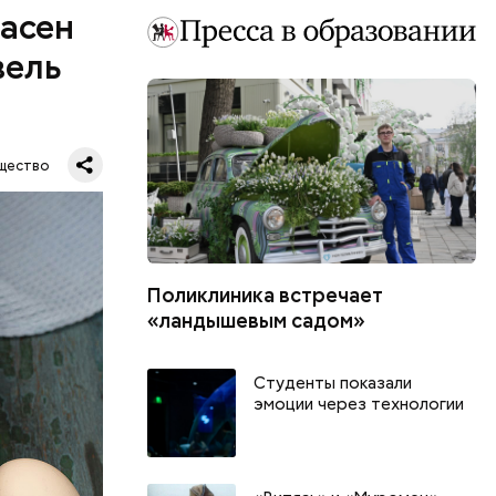
пасен
вель
щество
Поликлиника встречает
шое
«ландышевым садом»
вать
Студенты показали
эмоции через технологии