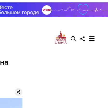
 на
рача —
о есть эту