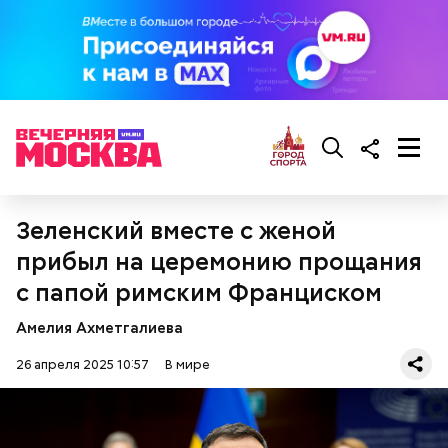
зрение. В последние годы жизни у нее появились
проблемы с сердцем.
Фото: wikimedia.org
Зеленский вместе с женой
прибыл на церемонию прощания
с папой римским Франциском
Амелия Ахметгалиева
Сара Носс (119 лет)
26 апреля 2025 10:57
В мире