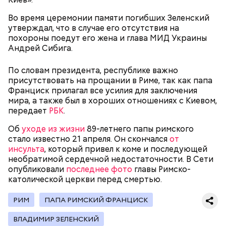
протяжении 16 лет учителем в двух семьях. В 1923
году она стала послушницей в монастыре и спустя
Во время церемонии памяти погибших Зеленский
20 лет приняла монашество в одном из парижских
утверждал, что в случае его отсутствия на
монастырей.
похороны поедут его жена и глава МИД Украины
Андрей Сибига.
По словам президента, республике важно
присутствовать на прощании в Риме, так как папа
Франциск прилагал все усилия для заключения
мира, а также был в хороших отношениях с Киевом,
передает
РБК
.
Об
уходе из жизни
89-летнего папы римского
стало известно 21 апреля. Он скончался
от
Фото: public domain
инсульта
, который привел к коме и последующей
необратимой сердечной недостаточности. В Сети
опубликовали
последнее фото
главы Римско-
католической церкви перед смертью.
РИМ
ПАПА РИМСКИЙ ФРАНЦИСК
Люсиль Рандон (118 лет)
ВЛАДИМИР ЗЕЛЕНСКИЙ