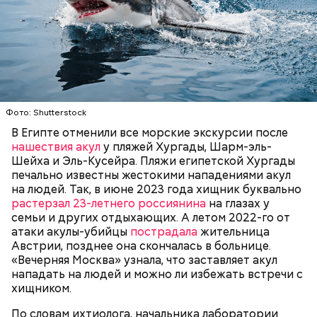
— Очень много случаев зарегистрировано, когда
акулы атаковали небольшие суда с надувными
Фото: Shutterstock
бортами. Более того, бывало и такое, когда
В Египте отменили все морские экскурсии после
пассажиры таких плавательных средств
нашествия акул
у пляжей Хургады, Шарм-эль-
оказывались жертвами этих хищных рыб, — сказал
БЕЗОПАСНОСТЬ
СМЕРТЬ
РЫБА
Шейха и Эль-Кусейра. Пляжи египетской Хургады
собеседник «ВМ».
печально известны жестокими нападениями акул
на людей. Так, в июне 2023 года хищник буквально
растерзал 23-летнего россиянина
на глазах у
семьи и других отдыхающих. А летом 2022-го от
атаки акулы-убийцы
пострадала
жительница
Австрии, позднее она скончалась в больнице.
«Вечерняя Москва» узнала, что заставляет акул
нападать на людей и можно ли избежать встречи с
хищником.
По словам ихтиолога, начальника лаборатории