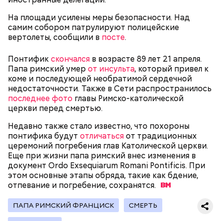
1920 году переехала в Версаль, где была на
протяжении 16 лет учителем в двух семьях. В 1923
На площади усилены меры безопасности. Над
году она стала послушницей в монастыре и спустя
самим собором патрулируют полицейские
20 лет приняла монашество в одном из парижских
вертолеты, сообщили в
посте
.
монастырей.
Понтифик
скончался
в возрасте 89 лет 21 апреля.
Папа римский умер
от инсульта
, который привел к
коме и последующей необратимой сердечной
недостаточности. Также в Сети распространилось
последнее фото
главы Римско-католической
церкви перед смертью.
Недавно также стало известно, что похороны
понтифика будут
отличаться
от традиционных
церемоний погребения глав Католической церкви.
Фото: public domain
Еще при жизни папа римский внес изменения в
документ Ordo Exsequiarum Romani Pontificis. При
этом основные этапы обряда, такие как бдение,
отпевание и погребение,
сохранятся.
ПАПА РИМСКИЙ ФРАНЦИСК
СМЕРТЬ