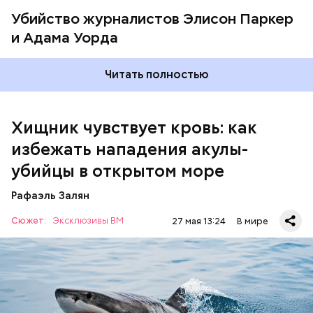
отдел кадров.
некоторых акул период активной охоты.
Убийство журналистов Элисон Паркер
Например, ночь — это время круглоголовой и
и Адама Уорда
гигантской акулы-молот, — пояснил спикер.
Читать полностью
Хищник чувствует кровь: как
избежать нападения акулы-
убийцы в открытом море
Леонтьев заметил, что атака целой акульей стаи на
Рафаэль Залян
человека в открытом море или океане вполне
реальна. Следовательно, нужно делать все
Сюжет:
Эксклюзивы ВМ
27 мая 13:24
В мире
возможное, чтобы не оказаться за бортом.