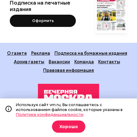
Подписка на печатные
издания
Оформить
О газете
Реклама
Подписка на бумажные издания
Архив газеты
Вакансии
Команда
Контакты
Правовая информация
Используя сайт vm.ru, Вы соглашаетесь с
использованием файлов cookie, которые указаны в
Политике конфиденциальности
Издание создано при финансовой поддержке Департамента
средств массовой информации и рекламы города Москвы.
Хорошо
На сайте применяются рекомендательные технологии
(информационные технологии предоставления информации
на основе сбора, систематизации и анализа сведений,