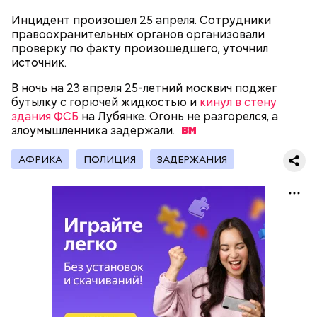
Инцидент произошел 25 апреля. Сотрудники
правоохранительных органов организовали
проверку по факту произошедшего, уточнил
источник.
В ночь на 23 апреля 25-летний москвич поджег
бутылку с горючей жидкостью и
кинул в стену
Молодого человека задержали. На первом же
здания ФСБ
на Лубянке. Огонь не разгорелся, а
допросе он признался, что планировал отравить
злоумышленника
Примечательно, что летом 2023 года на Мутаева
задержали.
только отчима. Тогда следователи посчитали, что
уже нападали возле Школы единоборств. Тогда
мотивом преступления была квартира родителей,
неизвестный несколько раз выстрелил в
АФРИКА
ПОЛИЦИЯ
ЗАДЕРЖАНИЯ
которая в случае их смерти перешла бы сыну. Но
спортсмена из травматического пистолета, а боец
спустя несколько дней Миссюра заявил, что ранее
открыл огонь
в ответ.
уже травил других людей.