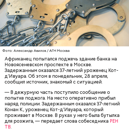
инсульт. Девушка неделю
провела в коме
, а после
выписки из больницы узнала, что Миссюра
оформил на нее несколько кредитов.
Фото: Александр Авилов / АГН Москва
Африканец попытался поджечь здание банка на
Новоясеневском проспекте в Москве.
Задержанным оказался 37-летний уроженец Кот-
д’Ивуара. Об этом в понедельник, 28 апреля,
сообщил источник, знакомый с ситуацией.
Как идет расследование
Кто еще был жертвой Миссюры
— В дежурную часть поступило сообщение о
попытке поджога. На место оперативно прибыл
наряд полиции. Задержанным оказался 37-летний
Конан К., уроженец Кот-д’Ивуара, который
проживает в Москве. В руках у него была бутылка
для розжига, — передает слова собеседника
РЕН
ТВ
.