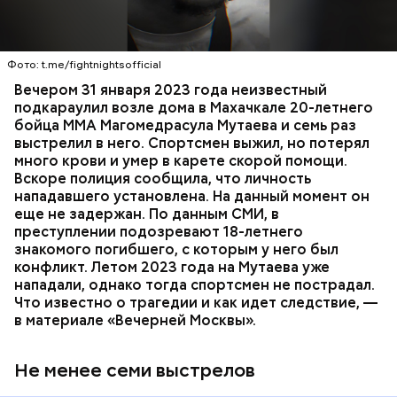
Вечером 31 января Мутаев возвращался домой с
тренировки. Во дворе жилого дома на улице
Гапцахской в Махачкале на бойца напал
неизвестный. Он выскочил из подъезда, выстрелил
Фото: t.me/fightnightsofficial
в спортсмена не менее семи раз и скрылся.
СПОРТ
СЛЕДСТВЕННЫЙ КОМИТЕТ
ММА
Вечером 31 января 2023 года неизвестный
Очевидцы трагедии вызвали полицию и скорую
РЕСПУБЛИКА ДАГЕСТАН
СМЕРТЬ
подкараулил возле дома в Махачкале 20-летнего
помощь, однако врачи оказались бессильны —
бойца ММА Магомедрасула Мутаева и семь раз
пострадавший умер по пути в больницу.
выстрелил в него. Спортсмен выжил, но потерял
много крови и умер в карете скорой помощи.
Вскоре полиция сообщила, что личность
нападавшего установлена. На данный момент он
еще не задержан. По данным СМИ, в
преступлении подозревают 18-летнего
знакомого погибшего, с которым у него был
конфликт. Летом 2023 года на Мутаева уже
нападали, однако тогда спортсмен не пострадал.
Что известно о трагедии и как идет следствие, —
в материале «Вечерней Москвы».
Не менее семи выстрелов