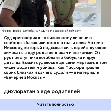
«Перехват». Въезд и выезд в город перекрыты.
им точный диагноз, после чего анализы
Помимо этого, полицейские патрулируют улицы,
потерпевших направили на экспертизу. В них
ОТРАВЛЕНИЯ
БАЛАШИХА
РОДИТЕЛИ
железнодорожный вокзал и аэропорт.
специалисты обнаружили сильнодействующий
СЛЕДСТВЕННЫЙ КОМИТЕТ
ЭКСПЕРТИЗЫ
химикат дихлорэтан, который не мог попасть в
организм супругов случайно. То же самое вещество
нашли в еде, изъятой из квартиры пострадавших.
Фото: Пресс-служба ГСУ СК по Московской области
Суд приговорил к пожизненному лишению
свободы «балашихинского отравителя» Артема
Миссюру, который подсыпал сильнодействующие
химикаты в еду родственникам и знакомым. От
рук преступника погибла его бабушка и друг
детства. Выжить удалось еще семи жертвам, в том
числе родителям убийцы. Как Миссюра травил
своих близких и как его судили — в материале
— Личность подозреваемого установлена,
«Вечерней Москвы».
полицией принимаются меры к задержанию, —
сообщили в пресс-службе
ГУ МВД России
по
Республике Дагестан.
Дихлорэтан в еде родителей
Читать полностью