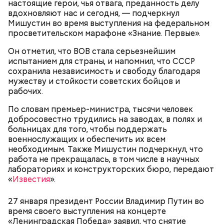
настоящие герои, чья отвага, преданность делу
Ранние плоды, по словам врача, лучше не есть:
вдохновляют нас и сегодня, — подчеркнул
Мишустин во время выступления на федеральном
Терапевт Кондрахин назвал
просветительском марафоне «Знание. Первые».
Чистит сосуды и защищает от
продукты и напитки, которые
рака: чем полезен кресс-салат
выводят токсины из организма
Он отметил, что ВОВ стала серьезнейшим
испытанием для страны, и напомнил, что СССР
сохранила независимость и свободу благодаря
мужеству и стойкости советских бойцов и
рабочих.
Спагетти из кабачков
По словам премьер-министра, тысячи человек
добросовестно трудились на заводах, в полях и
больницах для того, чтобы поддержать
военнослужащих и обеспечить их всем
необходимым. Также Мишустин подчеркнул, что
— В дыне содержится много сахара, который
работа не прекращалась, в том числе в научных
представлен фруктозой. С одной стороны — это
лабораториях и конструкторских бюро, передают
хорошо, потому что дает энергию. Но важно
«
Известия
».
помнить, что сладкими дынями не нужно сильно
увлекаться, так же как и арбузами, людям с
27 января президент России Владимир Путин во
сахарным диабетом и лишним весом, —
время своего выступления на концерте
подчеркнула доктор.
«Ленинградская Победа» заявил, что снятие