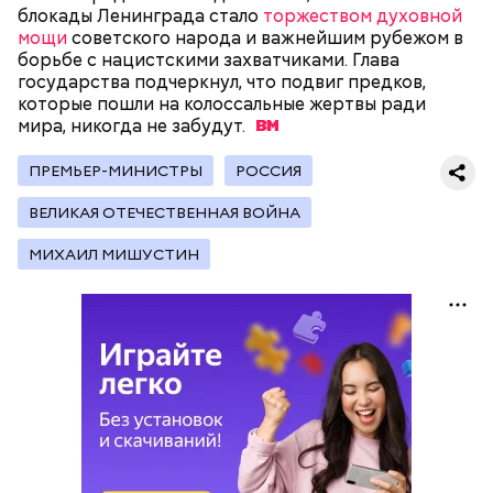
блокады Ленинграда стало
торжеством духовной
мощи
советского народа и важнейшим рубежом в
борьбе с нацистскими захватчиками. Глава
государства подчеркнул, что подвиг предков,
которые пошли на колоссальные жертвы ради
— Кабачки, порезанные кубиками, нужно легко
мира, никогда не
забудут.
обжарить на сковороде. К ним добавляются зелень
петрушки, чеснок, соль и оливковое масло.
ПРЕМЬЕР-МИНИСТРЫ
РОССИЯ
Получается очень вкусно, — поделился рецептом
Копылов.
ВЕЛИКАЯ ОТЕЧЕСТВЕННАЯ ВОЙНА
МИХАИЛ МИШУСТИН
с сахарным диабетом;
лишним весом.
кабачок;
петрушка;