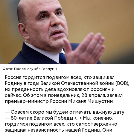
беременным, кормящим женщинам;
людям с ослабленной иммунной системой;
пожилым;
детям.
Фото: Пресс-служба Госдумы
Ингредиенты:
Россия гордится подвигом всех, кто защищал
Родину в годы Великой Отечественной войны (ВОВ),
их преданность дела вдохновляют россиян и
сейчас. Об этом в понедельник, 28 апреля, заявил
премьер-министр России Михаил Мишустин.
— Совсем скоро мы будем отмечать важную дату
— 80-летие Великой Победы <…> Мы, конечно,
гордимся подвигом всех, кто самоотверженно
защищал независимость нашей Родины. Они