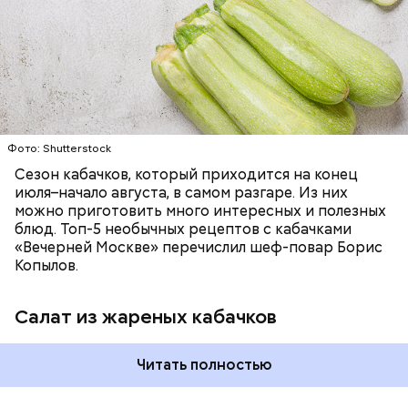
салаты, лаваш с творогом и сыром, пироги, омлет,
запеканка. Щавеля там везде используется
ЕДА
ОВОЩИ
РЕЦЕПТЫ
немного, поэтому никакого вреда от него не будет.
Чем разнообразнее рацион питания человека, тем
лучше. Потому что это исключает вероятность
возникновения дефицитов микроэлементов, —
заверил специалист.
Фото: Shutterstock
Фото: Shutterstock
Сезон кабачков, который приходится на конец
июля–начало августа, в самом разгаре. Из них
можно приготовить много интересных и полезных
блюд. Топ-5 необычных рецептов с кабачками
«Вечерней Москве» перечислил шеф-повар Борис
Вред дыни
Копылов.
Салат из жареных кабачков
А врач-эндокринолог Алексей Калинчев рассказал,
что существует множество блюд, где используют
растение.
Читать полностью
кремний — укрепляет кости, зубы, волосы и
ногти и оказывает омолаживающее действие;