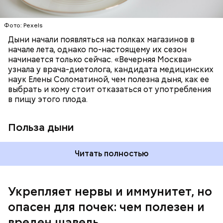
отлично поддерживают наше зрение;
калий — оказывает мочегонное действие,
Фото: Pexels
поддерживает сердечно-сосудистую
систему и предотвращает скачки давления;
Дыни начали появляться на полках магазинов в
магний — помогает калию и не дает сосудам
начале лета, однако по-настоящему их сезон
спазмироваться.
начинается только сейчас. «Вечерняя Москва»
узнала у врача-диетолога, кандидата медицинских
наук Елены Соломатиной, чем полезна дыня, как ее
По мнению специалиста, здоровому человеку
выбрать и кому стоит отказаться от употребления
достаточно включать щавель в рацион несколько
в пищу этого плода.
раз в месяц. В небольших количествах в свежем
виде или припущенном на сковороде.
Польза дыни
Читать полностью
Укрепляет нервы и иммунитет, но
опасен для почек: чем полезен и
— Если человек уже болеет мочекаменной
вреден щавель