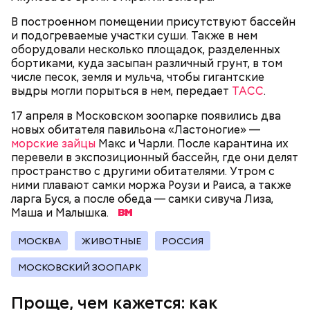
В построенном помещении присутствуют бассейн
и подогреваемые участки суши. Также в нем
оборудовали несколько площадок, разделенных
бортиками, куда засыпан различный грунт, в том
числе песок, земля и мульча, чтобы гигантские
выдры могли порыться в нем, передает
ТАСС
.
17 апреля в Московском зоопарке появились два
новых обитателя павильона «Ластоногие» —
морские зайцы
Макс и Чарли. После карантина их
перевели в экспозиционный бассейн, где они делят
пространство с другими обитателями. Утром с
ними плавают самки моржа Роузи и Раиса, а также
ларга Буся, а после обеда — самки сивуча Лиза,
Маша и Малышка.
Как найти информацию о льготах и
скидки для автовладельцев (заправки, мойки
скидках
МОСКВА
ЖИВОТНЫЕ
РОССИЯ
и так далее);
аптеки;
МОСКОВСКИЙ ЗООПАРК
бытовые услуги;
ветеринария и зоотовары;
Проще, чем кажется: как
детские товары;