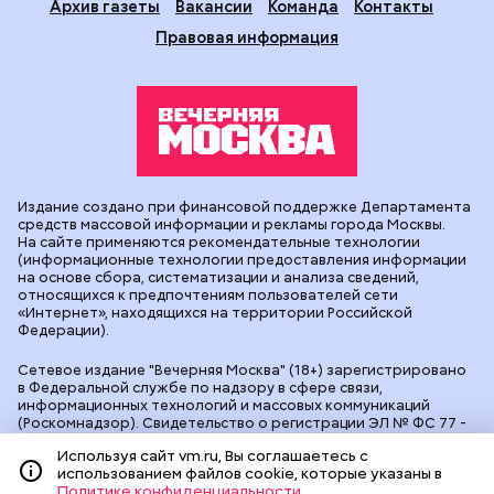
Архив газеты
Вакансии
Команда
Контакты
Правовая информация
Издание создано при финансовой поддержке Департамента
средств массовой информации и рекламы города Москвы.
На сайте применяются рекомендательные технологии
(информационные технологии предоставления информации
на основе сбора, систематизации и анализа сведений,
относящихся к предпочтениям пользователей сети
«Интернет», находящихся на территории Российской
Федерации).
Сетевое издание "Вечерняя Москва" (18+) зарегистрировано
в Федеральной службе по надзору в сфере связи,
информационных технологий и массовых коммуникаций
(Роскомнадзор). Свидетельство о регистрации ЭЛ № ФС 77 -
90524 от 09.12.2025. Учредитель: АО "Редакция газеты
Используя сайт vm.ru, Вы соглашаетесь с
"Вечерняя Москва". Главный редактор
vm.ru
: Александр
использованием файлов cookie, которые указаны в
Геннадьевич Глуходедов. Адрес редакции: 127015, г.Москва,
Политике конфиденциальности
Бумажный пр-д, д. 14, стр. 2. Телефон:
+7(499)557-04-24
. Адрес