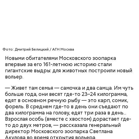
В разделе «Каталог» представлены все
предложения партнеров. В нем можно включить
сортировку по типам льготы, интересующим
товарам и услугам, брендам, станциям метро и
другим.
Фото: Дмитрий Белицкий / АГН Москва
Новыми обитателями Московского зоопарка
впервые за его 161-летнюю историю стали
гигантские выдры: для животных построили новый
вольер.
— Живет там семья — самочка и два самца. Им чуть
больше года, они весят где-то 23–24 килограмма,
едят в основном речную рыбу — это карп, сомик,
форель. В среднем где-то в день они съедают по
два килограмма на голову, едят три раза в день...
Взрослая особь (вместе с хвостом) дорастает где-
На главной странице сайта
karta.mos.ru
можно
то до двух метров, — рассказала генеральный
найти тематические подборки скидок и самые
директор Московского зоопарка Светлана
выгодные предложения, которые доступны на
Акулова во время открытия вольера.
данный момент.