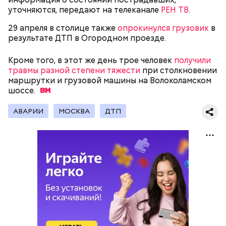
уточняются, передают на телеканале
РЕН ТВ
.
29 апреля в столице также
опрокинулся грузовик
в
результате ДТП в Огородном проезде.
Кроме того, в этот же день трое человек
получили
травмы разной степени тяжести
при столкновении
маршрутки и грузовой машины на Волоколамском
шоссе.
Молодого человека задержали. На первом же
допросе он признался, что планировал отравить
АВАРИИ
МОСКВА
ДТП
только отчима. Тогда следователи посчитали, что
мотивом преступления была квартира родителей,
которая в случае их смерти перешла бы сыну. Но
спустя несколько дней Миссюра заявил, что ранее
уже травил других людей.