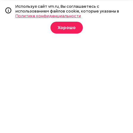
Используя сайт vm.ru, Вы соглашаетесь с
использованием файлов cookie, которые указаны в
Политике конфиденциальности
Подписка на печатные
издания
Хорошо
Оформить
О газете
Реклама
Подписка на бумажные издания
Архив газеты
Вакансии
Команда
Контакты
Правовая информация
Издание создано при финансовой поддержке Департамента