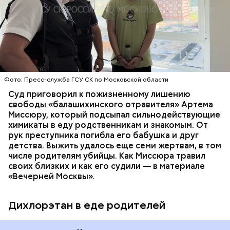
Видео: пресс-служба ГСУ СК по Московской области
обратились в местную больницу с жалобами на
плохое самочувствие. Врачи не смогли поставить
им точный диагноз, после чего анализы
потерпевших направили на экспертизу. В них
ОТРАВЛЕНИЯ
БАЛАШИХА
РОДИТЕЛИ
специалисты обнаружили сильнодействующий
СЛЕДСТВЕННЫЙ КОМИТЕТ
ЭКСПЕРТИЗЫ
химикат дихлорэтан, который не мог попасть в
организм супругов случайно. То же самое вещество
нашли в еде, изъятой из квартиры пострадавших.
Фото: Пресс-служба ГСУ СК по Московской области
Суд приговорил к пожизненному лишению
свободы «балашихинского отравителя» Артема
Миссюру, который подсыпал сильнодействующие
химикаты в еду родственникам и знакомым. От
рук преступника погибла его бабушка и друг
детства. Выжить удалось еще семи жертвам, в том
числе родителям убийцы. Как Миссюра травил
своих близких и как его судили — в материале
«Вечерней Москвы».
Дихлорэтан в еде родителей