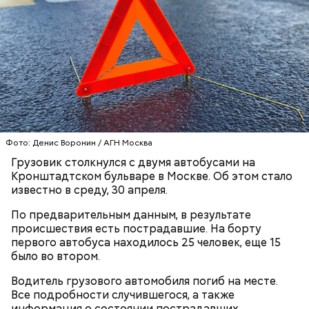
января 2024 года он подсыпал дихлорэтан в
коктейль возлюбленной, отчего у нее случился
инсульт. Девушка неделю
провела в коме
, а после
выписки из больницы узнала, что Миссюра
оформил на нее несколько кредитов.
Фото: Денис Воронин / АГН Москва
Грузовик столкнулся с двумя автобусами на
Кронштадтском бульваре в Москве. Об этом стало
известно в среду, 30 апреля.
По предварительным данным, в результате
происшествия есть пострадавшие. На борту
Кто еще был жертвой Миссюры
первого автобуса находилось 25 человек, еще 15
было во втором.
Водитель грузового автомобиля погиб на месте.
Все подробности случившегося, а также
информация о состоянии пострадавших,