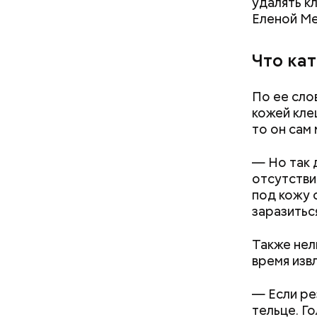
удалять к
Еленой Ме
Вовсю иде
Что ка
эндокрино
ягоду
с по
По ее сло
кожей кле
то он сам
— Но так 
отсутстви
под кожу 
заразитьс
— Кабачки
Однако ди
Также нел
сковороде
полезна. 
время изв
оливковое
Копылов.
— Если ре
тельце. Г