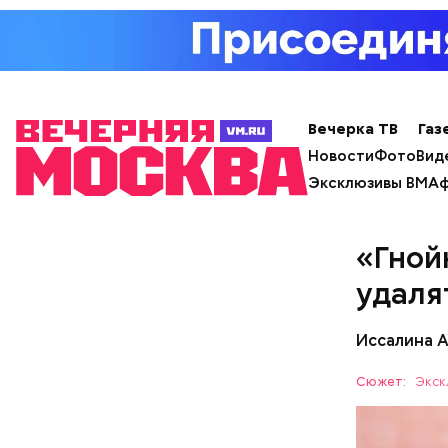
— В дыне 
С одной с
Ингредие
Вечерка ТВ
Газ
помнить, ч
Новости
Фото
Вид
арбузами,
Эксклюзивы ВМ
Аф
подчеркну
«Гной
удаля
Иссалина 
Сюжет:
Экск