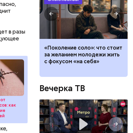
пасно,
днит
лаваш с
ет в разы
зде
едующее
удет. Чем
у что это
теле: четыре
«Поколение соло»: что стоит
ементов, —
и, которые
за желанием молодежи жить
 тревогу
с фокусом «на себя»
Вечерка ТВ
 от
ов: как
ние
ей
ке,