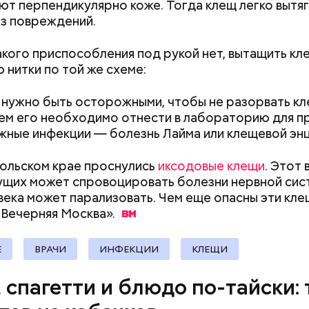
ют перпендикулярно коже. Тогда клещ легко вытя
erstock
з повреждений.
акого приспособления под рукой нет, вытащить к
 нитки по той же схеме:
нужно быть осторожными, чтобы не разорвать кл
тем его необходимо отнести в лабораторию для п
жные инфекции — болезнь Лайма или клещевой эн
докринолог Алексей Калинчев рассказал, что сущ
 блюд, где используют растение.
ыни
ольском крае проснулись
иксодовые клещи
. Этот 
щих может спровоцировать болезни нервной сист
века может парализовать. Чем еще опасны эти кле
«Вечерняя
Москва».
Как поменять батареи дома и
Как получить до
Е
ВРАЧИ
ИНФЕКЦИИ
КЛЕЩИ
не получить штраф
рублей от госу
трудной ситуац
, спагетти и блюдо по-тайски: 
претендовать и
документы