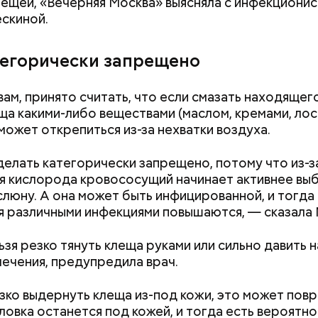
лещей, «Вечерняя Москва» выясняла с инфекциони
скиной.
т и сезон черешни. «Вечерняя Москва» узнала у в
тегорически запрещено
лога-диетолога Натальи Лазуренко,
как правильн
льзой для здоровья.
вам, принято считать, что если смазать находящег
ща какими-либо веществами (маслом, кремами, лос
 может открепиться из-за нехватки воздуха.
делать категорически запрещено, потому что из-з
я кислорода кровососущий начинает активнее вы
слюну. А она может быть инфицированной, и тогда
я различными инфекциями повышаются, — сказала 
, порезанные кубиками, нужно легко обжарить на
етолог предупредила: не для всех дыня может бы
ьзя резко тянуть клеща руками или сильно давить н
. К ним добавляются зелень петрушки, чеснок, сол
В первую очередь ее стоит есть с осторожностью
лечения, предупредила врач.
 масло. Получается очень вкусно, — поделился р
зко выдернуть клеща из-под кожи, это может повр
оловка останется под кожей, и тогда есть вероятн