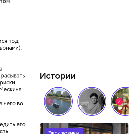
стом
рача —
о есть эту
ося под
ьонами),
а
Истории
брасывать
 риски
Мескина.
ть
а него во
ь и
 людям:
ецептом
едить его
ость
Эксклюзивы