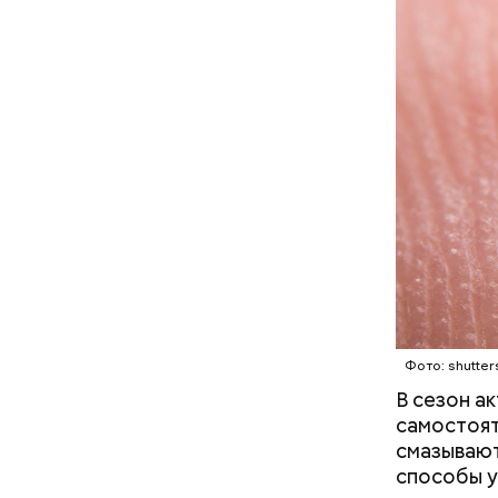
с сахар
лишним 
Спагет
Фото: shutter
В сезон а
самостоят
смазывают
способы у