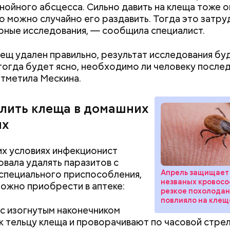
гнойного абсцесса. Сильно давить на клеща тоже о
о можно случайно его раздавить. Тогда это затру
ные исследования, — сообщила специалист.
е распространенные борщ, щи, котлеты, салаты, 
лещ удален правильно, результат исследования буд
и сыром, пироги, омлет, запеканка. Щавеля там ве
 тогда будет ясно, необходимо ли человеку посл
тся немного, поэтому никакого вреда от него не б
отметила Мескина.
знее рацион питания человека, тем лучше. Потом
К концу августа станут
Стресс живет в 
 вероятность возникновения дефицитов микроэл
опаснее: как вести себя при
простые техник
пециалист.
встрече со змеей и что
помогут снизить
алить клеща в домашних
делать в случае укуса
ях
х условиях инфекционист
вала удалять паразитов с
Апрель защищает
пециального приспособления,
незваных кровосос
ожно приобрести в аптеке:
;
резкое похолода
повлияло на клещ
а;
с изогнутым наконечником
к тельцу клеща и проворачивают по часовой стрел
ое масло;