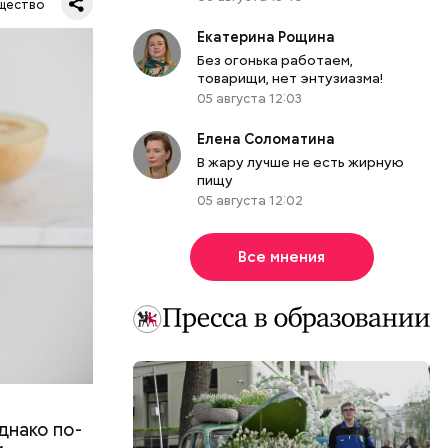
щество
ь,
Екатерина Рощина
и и
Без огонька работаем,
товарищи, нет энтузиазма!
05 августа 12:03
Елена Соломатина
В жару лучше не есть жирную
пищу
05 августа 12:02
Все мнения
днако по-
 ему не