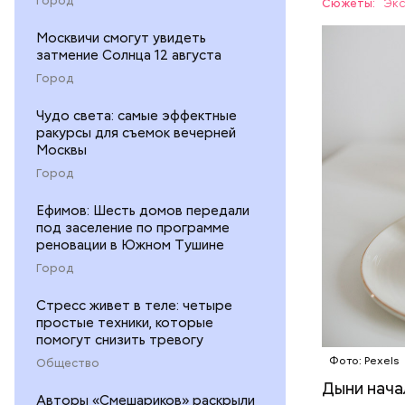
Сюжеты:
Экс
организму
Москвичи смогут увидеть
рассказал
ЗДОРОВЬ
затмение Солнца 12 августа
минералам
Город
ФРУКТЫ
Чудо света: самые эффектные
ракурсы для съемок вечерней
Москвы
Город
Ефимов: Шесть домов передали
под заселение по программе
реновации в Южном Тушине
Город
Стресс живет в теле: четыре
простые техники, которые
помогут снизить тревогу
Фото: Pexels
Общество
Дыни начал
— Если че
Авторы «Смешариков» раскрыли