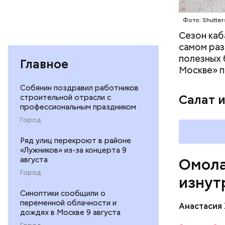
кожи;
Фото: Shutter
клетчат
холесте
Сезон каб
фолиева
самом раз
беремен
полезных 
Главное
плода. 
Москве» п
гомоцис
Собянин поздравил работников
организ
строительной отрасли с
Салат 
ряда оп
профессиональным праздником
бета-ка
Город
иммунит
«делает
Ряд улиц перекроют в районе
А еще и
«Лужников» из-за концерта 9
августа
Омола
лютеин 
наше зр
Город
изнут
калий —
Синоптики сообщили о
По мнению
сердечн
переменной облачности и
щавель в 
Анастасия
давлени
дождях в Москве 9 августа
свежем ви
магний 
Дыня соде
Город