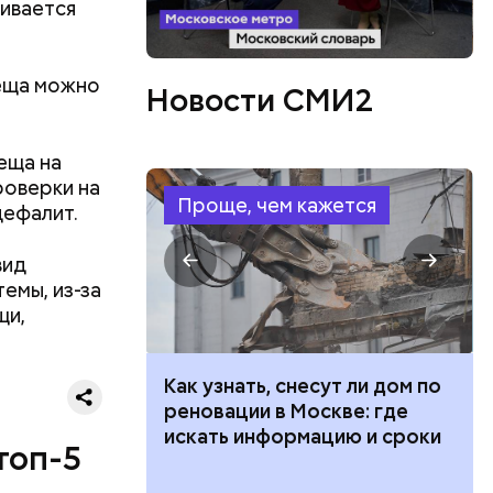
гивается
леща можно
Новости СМИ2
еща на
роверки на
Проще, чем кажется
цефалит.
ествует
вид
емы, из-за
щи,
 100 тысяч
Как узнать, снесут ли дом по
дарства при
реновации в Москве: где
ии: кто может
искать информацию и сроки
топ-5
 какие нужны