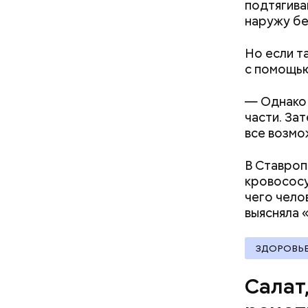
подтягива
соль.
Фото: Shutt
наружу бе
Но если т
с помощью
— Однако 
части. За
все возмо
А врач-эн
множество
Вред д
В Ставроп
кровососу
чего чело
выясняла 
ЗДОРОВЬ
Салат