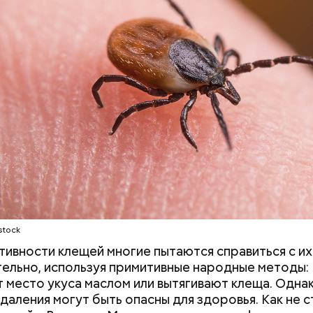
ным диабетом;
весом.
ти из кабачков
stock
ктивности клещей многие пытаются справиться с их
ельно, используя примитивные народные методы:
 место укуса маслом или вытягивают клеща. Однак
даления могут быть опасны для здоровья. Как не 