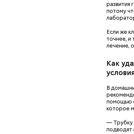
развития 
потому чт
лаборатор
— Наиболе
Если же к
творогом 
точнее, и
используе
лечение, 
разнообра
исключает
заверил с
Как уд
услови
В домашни
рекомендо
помощью с
которое м
кабачок
петрушк
— Трубку 
чеснок;
подводят 
оливков