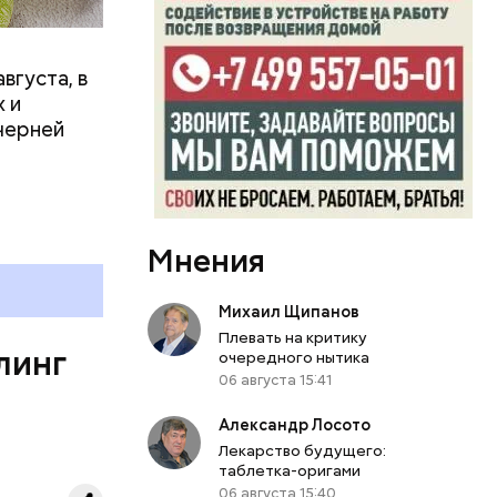
ыбрать
нику без
вгуста, в
дима
 и
убка у
черней
овня
 в
развитие
Мнения
е
ня
органов.
Михаил Щипанов
ет;
Плевать на критику
линг
рживают
очередного нытика
06 августа 15:41
Александр Лосото
ключать
Лекарство будущего:
твах в
таблетка-оригами
ся.
му
06 августа 15:40