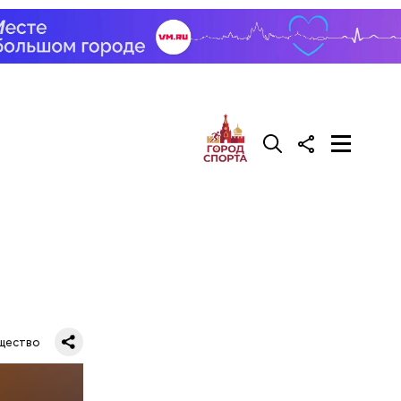
фруктозой.
 Но важно
к же как и
щество