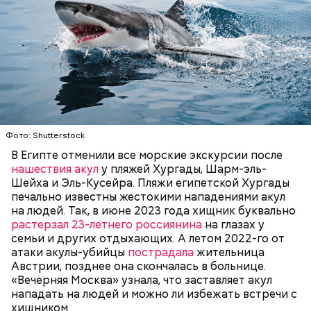
— Очень много случаев зарегистрировано, когда
акулы атаковали небольшие суда с надувными
Фото: Shutterstock
бортами. Более того, бывало и такое, когда
В Египте отменили все морские экскурсии после
пассажиры таких плавательных средств
нашествия акул
у пляжей Хургады, Шарм-эль-
оказывались жертвами этих хищных рыб, — сказал
БЕЗОПАСНОСТЬ
СМЕРТЬ
РЫБА
Шейха и Эль-Кусейра. Пляжи египетской Хургады
собеседник «ВМ».
печально известны жестокими нападениями акул
на людей. Так, в июне 2023 года хищник буквально
растерзал 23-летнего россиянина
на глазах у
семьи и других отдыхающих. А летом 2022-го от
атаки акулы-убийцы
пострадала
жительница
Австрии, позднее она скончалась в больнице.
«Вечерняя Москва» узнала, что заставляет акул
нападать на людей и можно ли избежать встречи с
хищником.