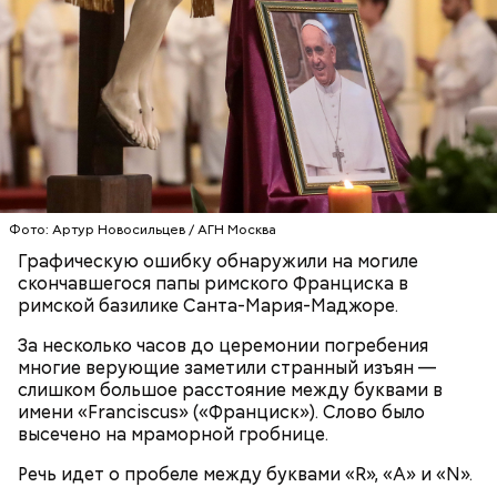
В 1945 году женщина устроилась в больницу в
городе Виши, став помогать сиротам и старикам,
где трудилась 28 лет. В конце 1970-х она поступила
Фото: Артур Новосильцев / АГН Москва
в монастырь в Савойе, а в 2009 году в возрасте 105
Графическую ошибку обнаружили на могиле
лет перешла в другой монастырь в Тулоне. Однако
скончавшегося папы римского Франциска в
в 2010-х годах она была слепой и прикованной к
римской базилике Санта-Мария-Маджоре.
инвалидному креслу, из-за чего была вынуждена
переехать в дом престарелых. В 2021 году Рандон
За несколько часов до церемонии погребения
заболела COVID-19, однако болезнь протекала
многие верующие заметили странный изъян —
бессимптомно и она смогла оправиться. 17 января
слишком большое расстояние между буквами в
2023 года Люсиль Рандон умерла во сне, совсем
имени «Franciscus» («Франциск»). Слово было
немного не дожив до 119 лет.
Француженка Люсиль Рандон родилась 11 февраля
высечено на мраморной гробнице.
1904 года в городке Алес. Интересно, что у
Речь идет о пробеле между буквами «R», «A» и «N».
долгожительницы была сестра-близнец, которая