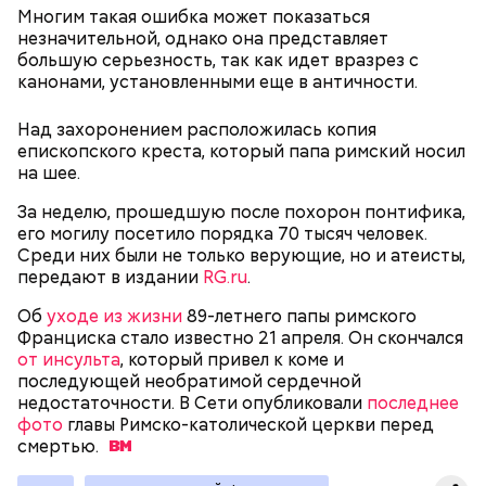
умерла в 18-месячном возрасте. В 1916 году Рандон
Многим такая ошибка может показаться
работала гувернанткой в марсельской семье, а в
незначительной, однако она представляет
1920 году переехала в Версаль, где была на
большую серьезность, так как идет вразрез с
протяжении 16 лет учителем в двух семьях. В 1923
канонами, установленными еще в античности.
году она стала послушницей в монастыре и спустя
20 лет приняла монашество в одном из парижских
Над захоронением расположилась копия
монастырей.
епископского креста, который папа римский носил
на шее.
За неделю, прошедшую после похорон понтифика,
его могилу посетило порядка 70 тысяч человек.
Среди них были не только верующие, но и атеисты,
передают в издании
RG.ru
.
Об
уходе из жизни
89-летнего папы римского
Франциска стало известно 21 апреля. Он скончался
от инсульта
, который привел к коме и
Фото: public domain
последующей необратимой сердечной
недостаточности. В Сети опубликовали
последнее
фото
главы Римско-католической церкви перед
смертью.