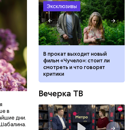
Эксклюзивы
: как
В прокат выходит новый
 гендерными
фильм «Чучело»: стоит ли
а рынке
смотреть и что говорят
критики
Вечерка ТВ
я
ше в
айшие дни.
 Шабалина.
аким