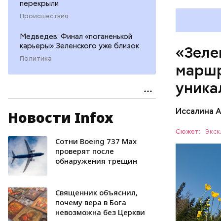
перекрыли
Происшествия
Медведев: Финал «поганенькой
карьеры» Зеленского уже близок
«Зеле
Политика
маршр
уника
Иссалина 
Новости Infox
Как расск
кольцо» с
Сюжет:
Экск
Протяженн
Сотни Boeing 737 Max
СПОРТ
проверят после
обнаружения трещин
Священник объяснил,
почему вера в Бога
невозможна без Церкви