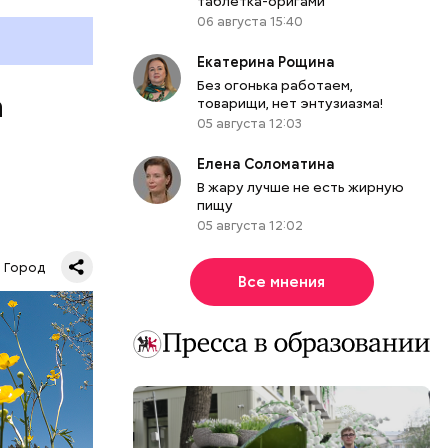
таблетка-оригами
06 августа 15:40
Екатерина Рощина
Без огонька работаем,
а
товарищи, нет энтузиазма!
05 августа 12:03
Елена Соломатина
В жару лучше не есть жирную
пищу
05 августа 12:02
«Зеленое
 Москве.
Город
Все мнения
КВА