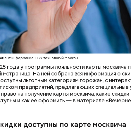
дняшний день уже готово более 50 процентов
ута, то есть около 71 километра. В 2023 году ег
рязевского парка до Лосиного Острова за счет 
тамент информационных технологий Москвы
 на улицах между парками. Таким образом, уже го
25 года у программы лояльности карты москвича 
т метро «Профсоюзная» до Лосиного Острова.
йн-страница. На ней собрана вся информация о ски
оступны льготным категориям горожан, с интерак
списком предприятий, предлагающих специальные 
 право на получение карты москвича, какие скидки 
ступны и как ее оформить — в материале «Вечерн
скидки доступны по карте москвича