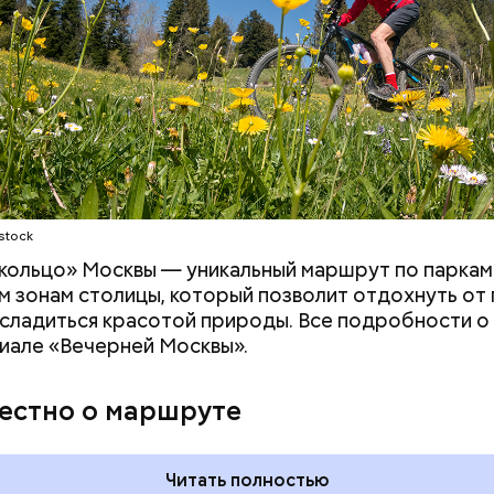
stock
кольцо» Москвы — уникальный маршрут по паркам
 зонам столицы, который позволит отдохнуть от
асладиться красотой природы. Все подробности 
иале «Вечерней Москвы».
ния пальцами ног
День разглядывания
одный день
горизонта и День пьяного
вестно о маршруте
ка: какие
курсанта: какие праздники
тмечают в России
отмечают в России и мире 5
уста
августа
Читать полностью