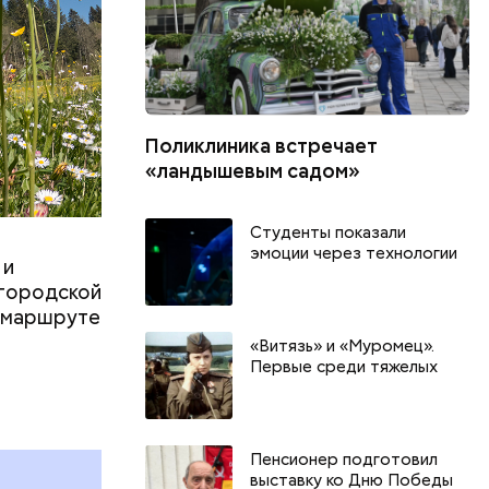
Поликлиника встречает
«ландышевым садом»
Студенты показали
эмоции через технологии
 и
 городской
о маршруте
«Витязь» и «Муромец».
Первые среди тяжелых
День качания на качелях и
Всемирный д
День шампанского: какие
Международ
праздники отмечают в России
бесконечнос
и мире 4 августа
праздники о
Пенсионер подготовил
и мире 8 авг
выставку ко Дню Победы