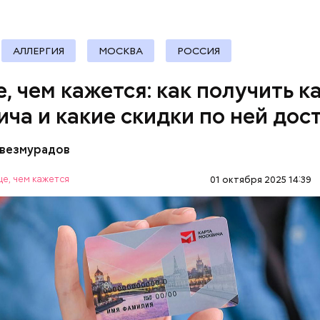
ные магазины;
документы
ание, право и финансы;
 техника и электроника;
для дома;
АЛЛЕРГИЯ
МОСКВА
РОССИЯ
(санатории, гостиницы, турфирмы).
ее время велоинфраструктура «Зеленого кольца»
, чем кажется: как получить к
на в пяти округах города, подчеркнули в ЦОДД:
ича и какие скидки по ней дос
везмурадов
е, чем кажется
01 октября 2025 14:39
 карте москвича доступны в следующих категория
OS.RU
МОСКВА
ЛЬГОТЫ