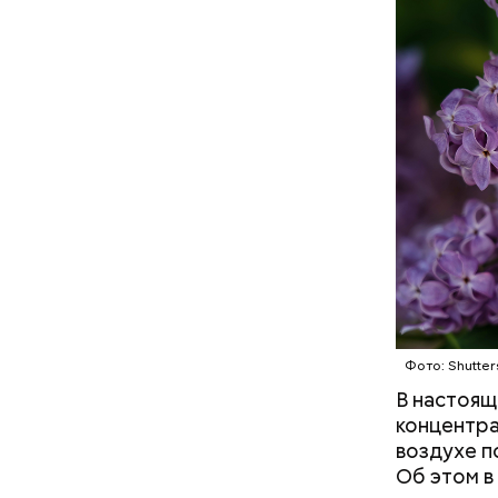
Фото: Shutt
Фото: Shutter
В настоящ
концентра
воздухе п
Как на
Об этом в
— Маршрут