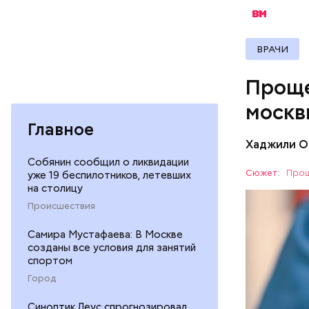
спортив
страхов
бытовая
товары 
ВРАЧИ
туризм 
В настоящ
Проще
реализова
москв
Главное
Хаджили О
Собянин сообщил о ликвидации
Сюжет:
Прощ
уже 19 беспилотников, летевших
на столицу
Скидки по
Происшествия
Самира Мустафаева: В Москве
ПОРТАЛ M
созданы все условия для занятий
спортом
Город
Синоптик Леус спрогнозировал