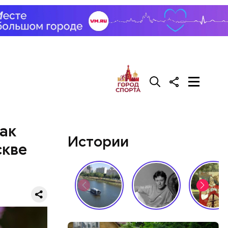
ак
Истории
ческие
скве
доступны