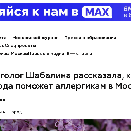
оходит
ета
Московский журнал
Пресса в образовании
ео
Спецпроекты
иша Москвы
Первые в медиа. Я — страна
голог Шабалина рассказала, к
й странице сайта
karta.mos.ru
можно найти темати
ода поможет аллергикам в Мо
скидок и самые выгодные предложения, которые 
 момент.
лов
:14
Город