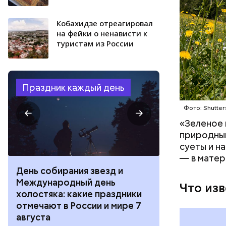
Кобахидзе отреагировал
на фейки о ненависти к
туристам из России
Праздник каждый день
Фото: Shutter
«Зеленое 
природным
суеты и н
— в матер
День собирания звезд и
День шевеле
Международный день
и Междунар
Что из
холостяка: какие праздники
подкаблучни
отмечают в России и мире 7
праздники о
августа
и мире 6 авг