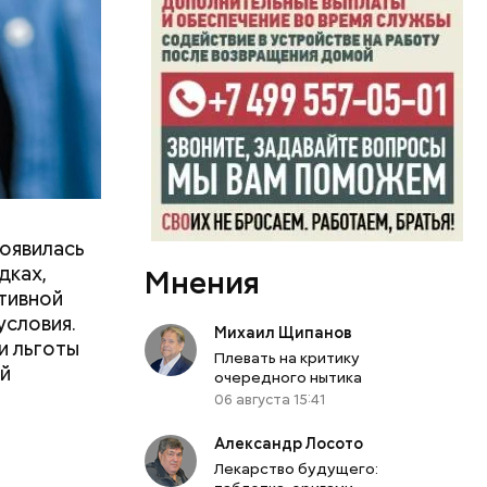
о продлили
проложения
товы
появилась
дках,
Мнения
тивной
условия.
Михаил Щипанов
и льготы
Плевать на критику
ей
очередного нытика
06 августа 15:41
Александр Лосото
Лекарство будущего: