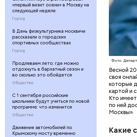
«первый визит осени» в Москву на
следующей неделе
Город
В День физкультурника москвичи
рассказали о городских
спортивных сообществах
— На сего
Город
веломаршр
— от Тими
Фото: Депар
Продлеваем лето: где можно
велополос
отдохнуть в бархатный сезон и
Весной 20
участки о
во сколько это обойдется
своя онла
Общество
которые д
картой и 
С 1 сентября российские
Кто имеет
школьники будут учиться по новой
по ней до
программе: что изменится
Москвы».
Общество
Движение автомобилей по
Какие 
Крымскому мосту временно