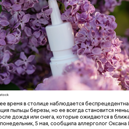
Как банки будут
Разрыв в деньгах
блокировать переводы при
обстоят дела с
обнаружении вредоносного
стереотипами н
ПО на устройствах клиентов
труда в России
erstock
stock
ее время в столице наблюдается беспрецедентна
ция пыльцы березы, но ее всегда становится мень
осле дождя или снега, которые ожидаются в ближ
йти информацию о льготах и скидках
 понедельник, 5 мая, сообщила аллерголог Оксана
 затрагивает востребованные улицы районов. Т