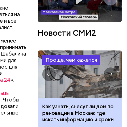
 ездить по
ужно
аться на
е и все
алист.
Новости СМИ2
 менее
 принимать
, Шабалина
Проще, чем кажется
ми для
нос для
и
а 24
».
льцы
а. Чтобы
ндовали
 100 тысяч
Как узнать, снесут ли дом по
тельные
дарства при
реновации в Москве: где
ии: кто может
искать информацию и сроки
 какие нужны