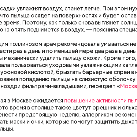
жители разных районов смогут как отдыхать, так и
садки увлажнят воздух, станет легче. При этом н
реализованным велополосам и велодорожкам.
 что пыльца осядет на поверхностях и будет остав
 время. Поэтому, как только снова выглянет солнц
 она опять поднимется в воздух, — пояснила специ
м поллинозом врач рекомендовала умываться не
для автовладельцев (заправки, мойки и так далее);
сти раз в день и по меньшей мере два раза в день
ы механически удалить пыльцу с кожи. Кроме того
 услуги;
ала пользоваться уходовыми увлажняющими капля
ария и зоотовары;
алуроновой кислотой, брызгать барьерные спреи в 
 товары;
ования попаданию пыльцы на слизистую оболочку 
 развлечения;
 ноздри фильтрами-вкладышами, передает «
Москв
рестораны;
а (частные клиники);
 мая в Москве ожидается
повышение активности пы
ание (курсы и учебные центры);
 это время в столице также цветут орешник и ольх
;
енести предстоящую неделю, аллергикам рекоме
Как поменять батареи дома и
Как получить до
ать маски и очки, которые помогут защитить дыха
не получить штраф
рублей от госу
рия и косметика;
льцы.
трудной ситуац
ы питания (супермаркеты, магазины у дома);
претендовать и