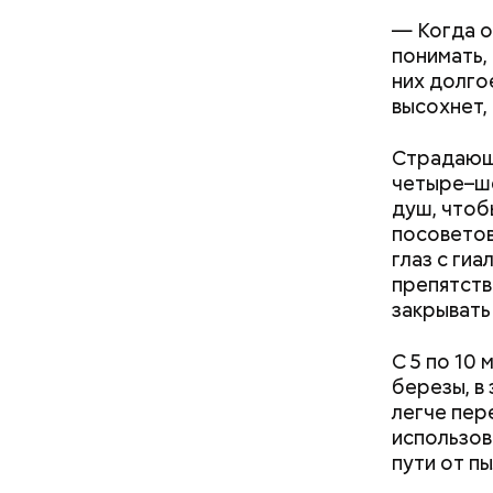
образом, 
— Когда о
делам по 
понимать,
них долгое
высохнет,
Страдающи
скидки 
четыре–ше
аптеки;
душ, чтоб
бытовые
посоветов
ветерин
глаз с ги
детские
препятств
досуг и
закрывать
кафе и 
медицин
С 5 по 10
образов
березы, в
одежда
легче пер
оптика;
использов
парфюме
пути от пы
продукт