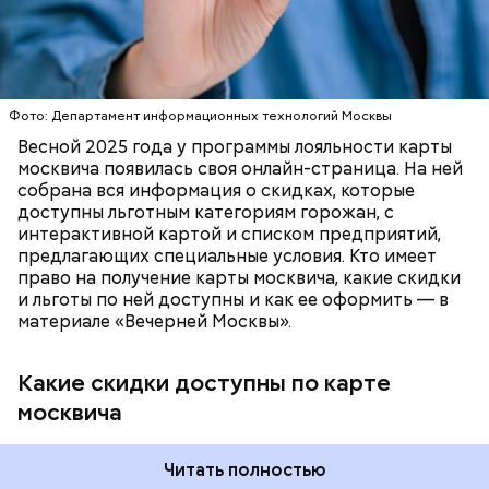
Мансуровском переулке. Здесь жили друзья
Булгакова — братья Топлениновы. Писатель часто
приходил к ним в гости и работал над «Мастером и
ПОРТАЛ MOS.RU
МОСКВА
ЛЬГОТЫ
Маргаритой».
В настоящее время велоинфраструктура «Зеленого
кольца» реализована в пяти округах города,
Фото: Департамент информационных технологий Москвы
подчеркнули в ЦОДД:
Весной 2025 года у программы лояльности карты
москвича появилась своя онлайн-страница. На ней
собрана вся информация о скидках, которые
доступны льготным категориям горожан, с
интерактивной картой и списком предприятий,
предлагающих специальные условия. Кто имеет
право на получение карты москвича, какие скидки
и льготы по ней доступны и как ее оформить — в
материале «Вечерней Москвы».
Какие скидки доступны по карте
Подвал Мастера
москвича
— На сегодняшний день уже готово более 50
процентов веломаршрута, то есть около 71
километра. В 2023 году его продлили — от
Читать полностью
Тимирязевского парка до Лосиного Острова за