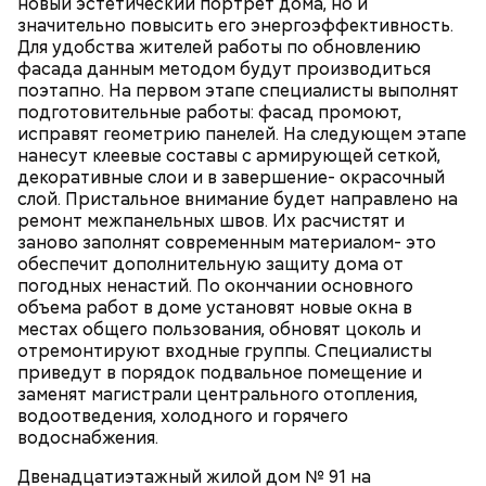
новый эстетический портрет дома, но и
третьей женой и хранительницей литературного
Долину реки Сетунь;
значительно повысить его энергоэффективность.
наследия писателя. Они познакомились в доме №
Парк Фили;
Для удобства жителей работы по обновлению
10, когда были в гостях у общих друзей. Они сразу
Парк Покровское-Стрешнево;
фасада данным методом будут производиться
влюбились друг в друга, несмотря на то, что оба на
Тимирязевский парк.
поэтапно. На первом этапе специалисты выполнят
тот момент состояли в браке.
подготовительные работы: фасад промоют,
исправят геометрию панелей. На следующем этапе
нанесут клеевые составы с армирующей сеткой,
декоративные слои и в завершение- окрасочный
Маршрут зеленого кольца проходит через:
В разделе «Каталог» представлены все
слой. Пристальное внимание будет направлено на
предложения партнеров. В нем можно включить
ремонт межпанельных швов. Их расчистят и
сортировку по типам льготы, интересующим
заново заполнят современным материалом- это
товарам и услугам, брендам, станциям метро и
В Большом Гнездниковском переулке Мастер
обеспечит дополнительную защиту дома от
другим.
впервые увидел Маргариту с букетом мимоз в
погодных ненастий. По окончании основного
руках. Именно здесь в доме № 10, где было
объема работ в доме установят новые окна в
московское отделение газеты «Накануне», работал
местах общего пользования, обновят цоколь и
Михаил Булгаков. Кстати, этот дом упоминается в
отремонтируют входные группы. Специалисты
сборнике писателя «Дьяволиада» и очерке «Сорок
приведут в порядок подвальное помещение и
сороков».
заменят магистрали центрального отопления,
водоотведения, холодного и горячего
водоснабжения.
Двенадцатиэтажный жилой дом № 91 на