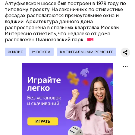
Алтуфьевском шоссе был построен в 1979 году по
типовому проекту. На лаконичных по стилистике
фасадах располагаются прямоугольные окна и
На главной странице сайта
karta.mos.ru
можно
лоджии. Архитектура данного дома
найти тематические подборки скидок и самые
распространена в спальных кварталах Москвы.
выгодные предложения, которые доступны на
Интересно отметить, что недалеко от дома
Где проходит
данный момент.
расположен Лианозовский
парк.
ЖИЛЬЕ
МОСКВА
КАПИТАЛЬНЫЙ РЕМОНТ
Большой Гнездниковский переулок
«Кинематографическая лужа»:
Метароман не для всех: чем
булгаковед — о новой
удивит новая экранизация
экранизации «Мастера и
«Мастера и Маргариты»
Маргариты»