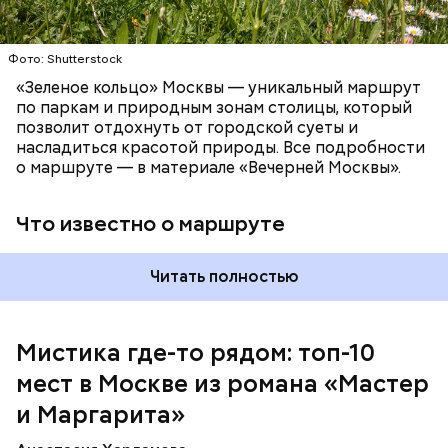
Патриаршие пруды
Фото: Shutterstock
«Зеленое кольцо» Москвы — уникальный маршрут
по паркам и природным зонам столицы, который
позволит отдохнуть от городской суеты и
насладиться красотой природы. Все подробности
о маршруте — в материале «Вечерней Москвы».
Что известно о маршруте
Читать полностью
Мистика где-то рядом: топ-10
мест в Москве из романа «Мастер
На данный момент квартира на Большой Садовой
стала Музеем Булгакова. В ней воссоздана
и Маргарита»
атмосфера жизни и быта начала ХХ века с большим
количеством вещей, которые имеют отношение к