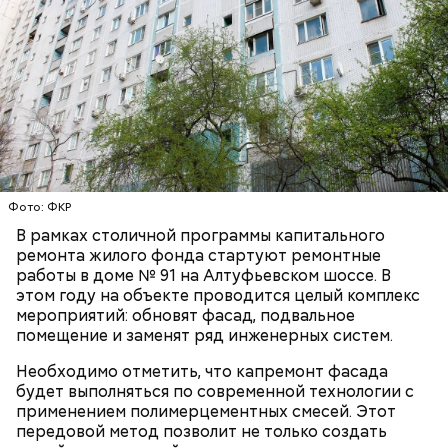
Карта маршрута
Дом Грибоедова
Фото: Пресс-служба ЦОДД
Ботанический сад РАН;
Фото: ФКР
ВДНХ;
В рамках столичной программы капитального
Лосиный Остров;
ремонта жилого фонда стартуют ремонтные
Измайловский парк;
работы в доме № 91 на Алтуфьевском шоссе. В
Кемеровский лесопарк;
Также существует раздел «Стать партнером»,
этом году на объекте проводится целый комплекс
Парк Кузьминки;
который будет полезен представителям бизнеса. В
мероприятий: обновят фасад, подвальное
Парк 850-летия Москвы;
нем можно найти информацию о том, какие
помещение и заменят ряд инженерных систем.
Братеевскую пойму;
преимущества дает предпринимателям участие в
Борисовские пруды;
программе лояльности. Там же можно заполнить и
Необходимо отметить, что капремонт фасада
Царицыно;
отправить заявку на присоединение к ней.
будет выполняться по современной технологии с
Исследователи считают, что в Большом
Битцевский лес;
применением полимерцементных смесей. Этот
Гнездниковском переулке Михаил Булгаков
Теплый Стан;
передовой метод позволит не только создать
впервые увидел Елену Шиловскую. Она была его
Парк победы;