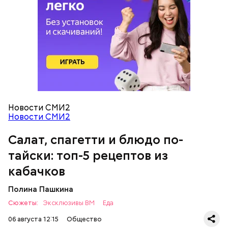
кабачок;
петрушка;
чеснок;
оливковое масло;
соль.
Новости СМИ2
Новости СМИ2
Салат, спагетти и блюдо по-
Однако диетолог предупредила: не для всех дыня
тайски: топ-5 рецептов из
может быть полезна. В первую очередь ее стоит
есть с осторожностью людям:
кабачков
Полина Пашкина
Сюжеты:
Эксклюзивы ВМ
Еда
06 августа 12:15
Общество