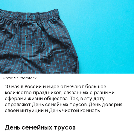
помидоры черри либо грунтовые.
беременным, кормящим женщинам;
людям с ослабленной иммунной системой;
пожилым;
детям.
Фото: Shutterstock
10 мая в России и мире отмечают большое
количество праздников, связанных с разными
сферами жизни общества. Так, в эту дату
справляют День семейных трусов, День доверия
Ингредиенты:
своей интуиции и День чистой комнаты.
День семейных трусов