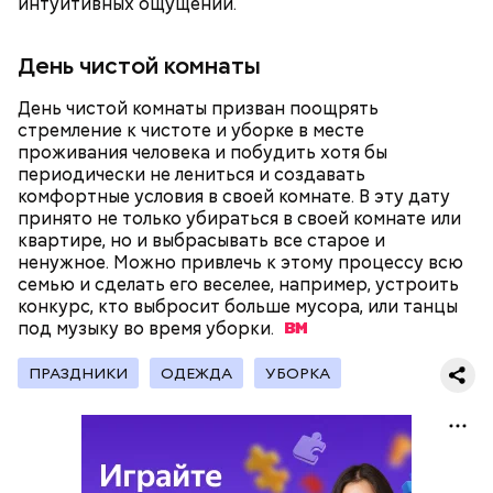
интуитивных ощущений.
хорошо, потому что дает энергию. Но важно
помнить, что сладкими дынями не нужно сильно
День чистой комнаты
увлекаться, так же как и арбузами, людям с
сахарным диабетом и лишним весом, —
подчеркнула доктор.
День чистой комнаты призван поощрять
стремление к чистоте и уборке в месте
проживания человека и побудить хотя бы
периодически не лениться и создавать
комфортные условия в своей комнате. В эту дату
принято не только убираться в своей комнате или
— Кабачки, порезанные кубиками, нужно легко
квартире, но и выбрасывать все старое и
обжарить на сковороде. К ним добавляются зелень
ненужное. Можно привлечь к этому процессу всю
петрушки, чеснок, соль и оливковое масло.
семью и сделать его веселее, например, устроить
Получается очень вкусно, — поделился рецептом
конкурс, кто выбросит больше мусора, или танцы
Копылов.
под музыку во время
уборки.
ПРАЗДНИКИ
ОДЕЖДА
УБОРКА
с сахарным диабетом;
лишним весом.