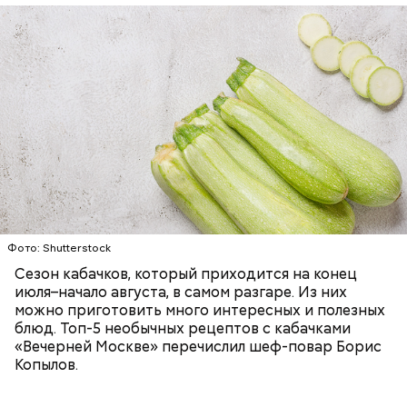
Ингредиенты:
ЕДА
ОВОЩИ
РЕЦЕПТЫ
Фото: Shutterstock
Фото: Shutterstock
Сезон кабачков, который приходится на конец
июля–начало августа, в самом разгаре. Из них
можно приготовить много интересных и полезных
блюд. Топ-5 необычных рецептов с кабачками
«Вечерней Москве» перечислил шеф-повар Борис
Вред дыни
Копылов.