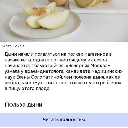
необходим для обновления кожи. Дыня
доктор. Кроме того, этот плод богат витаминами и
«делает пилинг изнутри», обновляет
минералами. Так, в дыне содержатся:
слизистые оболочки органов. А еще именно
ЗДОРОВЬЕ
ПРАВИЛЬНОЕ ПИТАНИЕ
бета-каротин обеспечивает дыне желтый
ОВОЩИ
ЛЕТО
ФРУКТЫ
цвет;
лютеин и зеаксантин — эти каротиноиды
отлично поддерживают наше зрение;
калий — оказывает мочегонное действие,
Фото: Pexels
поддерживает сердечно-сосудистую
систему и предотвращает скачки давления;
Дыни начали появляться на полках магазинов в
магний — помогает калию и не дает сосудам
начале лета, однако по-настоящему их сезон
спазмироваться.
начинается только сейчас. «Вечерняя Москва»
узнала у врача-диетолога, кандидата медицинских
наук Елены Соломатиной, чем полезна дыня, как ее
выбрать и кому стоит отказаться от употребления
в пищу этого плода.
Польза дыни
Читать полностью