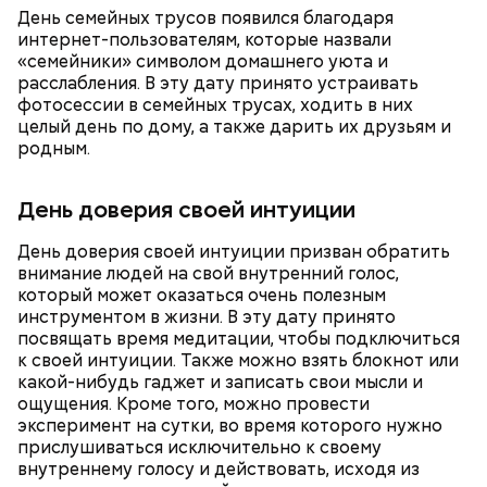
День семейных трусов появился благодаря
интернет-пользователям, которые назвали
«семейники» символом домашнего уюта и
расслабления. В эту дату принято устраивать
фотосессии в семейных трусах, ходить в них
целый день по дому, а также дарить их друзьям и
Ранние плоды, по словам врача, лучше не есть:
родным.
Терапевт Кондрахин назвал
Чистит сосуды и защищает от
продукты и напитки, которые
День доверия своей интуиции
рака: чем полезен кресс-салат
выводят токсины из организма
День доверия своей интуиции призван обратить
внимание людей на свой внутренний голос,
который может оказаться очень полезным
инструментом в жизни. В эту дату принято
посвящать время медитации, чтобы подключиться
Спагетти из кабачков
к своей интуиции. Также можно взять блокнот или
какой-нибудь гаджет и записать свои мысли и
ощущения. Кроме того, можно провести
эксперимент на сутки, во время которого нужно
прислушиваться исключительно к своему
— В дыне содержится много сахара, который
внутреннему голосу и действовать, исходя из
представлен фруктозой. С одной стороны — это