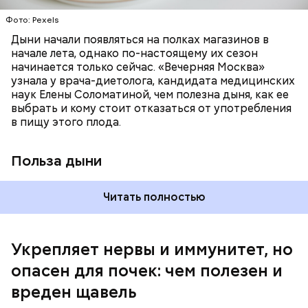
калий — оказывает мочегонное действие,
Фото: Pexels
поддерживает сердечно-сосудистую
систему и предотвращает скачки давления;
Дыни начали появляться на полках магазинов в
магний — помогает калию и не дает сосудам
начале лета, однако по-настоящему их сезон
спазмироваться.
начинается только сейчас. «Вечерняя Москва»
узнала у врача-диетолога, кандидата медицинских
наук Елены Соломатиной, чем полезна дыня, как ее
По мнению специалиста, здоровому человеку
выбрать и кому стоит отказаться от употребления
достаточно включать щавель в рацион несколько
в пищу этого плода.
раз в месяц. В небольших количествах в свежем
виде или припущенном на сковороде.
Польза дыни
Читать полностью
Укрепляет нервы и иммунитет, но
опасен для почек: чем полезен и
— Если человек уже болеет мочекаменной
вреден щавель
болезнью, щавель ему не рекомендуется. При