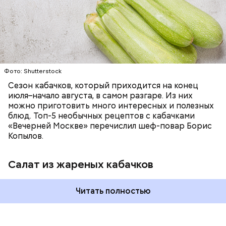
запеканка. Щавеля там везде используется
ЕДА
ОВОЩИ
РЕЦЕПТЫ
немного, поэтому никакого вреда от него не будет.
Чем разнообразнее рацион питания человека, тем
лучше. Потому что это исключает вероятность
возникновения дефицитов микроэлементов, —
заверил специалист.
Фото: Shutterstock
Фото: Shutterstock
Сезон кабачков, который приходится на конец
июля–начало августа, в самом разгаре. Из них
можно приготовить много интересных и полезных
блюд. Топ-5 необычных рецептов с кабачками
«Вечерней Москве» перечислил шеф-повар Борис
Вред дыни
Копылов.
Салат из жареных кабачков
А врач-эндокринолог Алексей Калинчев рассказал,
что существует множество блюд, где используют
растение.
Читать полностью
кремний — укрепляет кости, зубы, волосы и
ногти и оказывает омолаживающее действие;
витамин С — работает как антиоксидант,