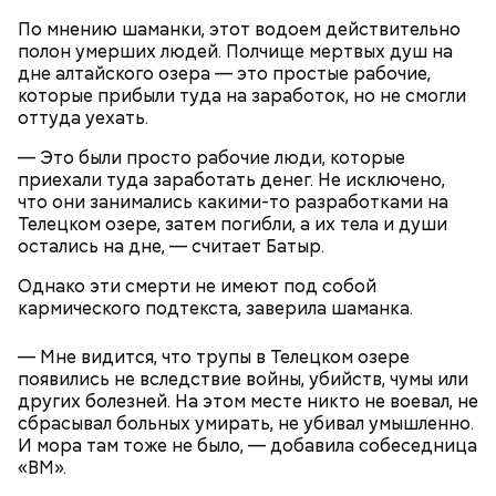
Ранние плоды, по словам врача, лучше не есть:
По мнению шаманки, этот водоем действительно
Терапевт Кондрахин назвал
Чистит сосуды и защищает от
полон умерших людей. Полчище мертвых душ на
продукты и напитки, которые
рака: чем полезен кресс-салат
дне алтайского озера — это простые рабочие,
выводят токсины из организма
которые прибыли туда на заработок, но не смогли
оттуда уехать.
— Это были просто рабочие люди, которые
приехали туда заработать денег. Не исключено,
что они занимались какими-то разработками на
Спагетти из кабачков
Телецком озере, затем погибли, а их тела и души
остались на дне, — считает Батыр.
Однако эти смерти не имеют под собой
кармического подтекста, заверила шаманка.
— В дыне содержится много сахара, который
представлен фруктозой. С одной стороны — это
— Мне видится, что трупы в Телецком озере
хорошо, потому что дает энергию. Но важно
появились не вследствие войны, убийств, чумы или
помнить, что сладкими дынями не нужно сильно
других болезней. На этом месте никто не воевал, не
увлекаться, так же как и арбузами, людям с
сбрасывал больных умирать, не убивал умышленно.
сахарным диабетом и лишним весом, —
И мора там тоже не было, — добавила собеседница
подчеркнула доктор.
«ВМ».