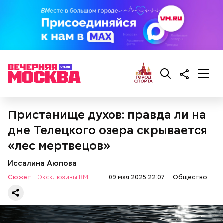
масла, соль, а сверху бросить хаотично
порезанную брынзу. Затем добавляются помидоры
черри или грунтовые, — рассказал шеф-повар.
— Там может содержаться огромное количество
нитратов, которое вызовет головокружение,
гипоксию и ухудшение физического состояния, —
предостерегла Соломатина.
Пристанище духов: правда ли на
дне Телецкого озера скрывается
кабачок;
«лес мертвецов»
брынза;
растительное масло;
Иссалина Аюпова
помидоры черри либо грунтовые.
Сюжет:
Эксклюзивы ВМ
09 мая 2025 22:07
Общество