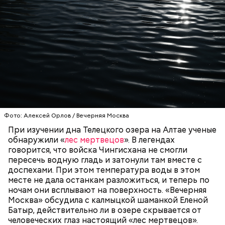
беременным, кормящим женщинам;
людям с ослабленной иммунной системой;
пожилым;
детям.
Фото: Алексей Орлов / Вечерняя Москва
Ингредиенты:
При изучении дна Телецкого озера на Алтае ученые
обнаружили «
лес мертвецов
». В легендах
говорится, что войска Чингисхана не смогли
пересечь водную гладь и затонули там вместе с
доспехами. При этом температура воды в этом
месте не дала останкам разложиться, и теперь по
ночам они всплывают на поверхность. «Вечерняя
Москва» обсудила с калмыцкой шаманкой Еленой
Батыр, действительно ли в озере скрывается от
человеческих глаз настоящий «лес мертвецов».