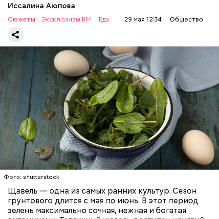
артрите, гастрите, холецистите, синдроме
Иссалина Аюпова
раздраженного кишечника, язвах и панкреатите
Сюжеты:
Эксклюзивы ВМ
Еда
29 мая 12:34
Общество
продукт тоже лучше исключить из рациона, —
предупредила врач. — Он может привести к
повышению кислотности желудка и раздражать
слизистые оболочки.
Опасность же щавеля состоит в том, что он
содержит большое количество щавелевой кислоты,
которая может способствовать образованию
Фото: shutterstock
камней в почках, объяснила диетолог.
Щавель — одна из самых ранних культур. Сезон
ЗДОРОВЬЕ
ВРАЧИ
РАСТЕНИЯ
грунтового длится с мая по июнь. В этот период
ПРОДУКТЫ
зелень максимально сочная, нежная и богатая