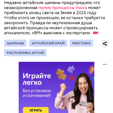
Недавно алтайские шаманы предупредили, что
незахороненная
мумия принцессы Укока
может
приблизить конец света на Земле в 2025 году.
Чтобы этого не произошло, ее останки требуется
— Кабачки, порезанные кубиками, нужно легко
захоронить. Правда ли неупокоенная душа
обжарить на сковороде. К ним добавляются зелень
алтайской принцессы может спровоцировать
петрушки, чеснок, соль и оливковое масло.
апокалипсис, «ВМ» выясняла с
экспертами.
Получается очень вкусно, — поделился рецептом
Копылов.
ШАМАНЫ
АЛТАЙСКИЙ КРАЙ
МИСТИКА
РЕСПУБЛИКА АЛТАЙ
с сахарным диабетом;
лишним весом.
кабачок;
петрушка;
чеснок;