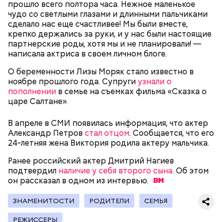
прошло всего полтора часа. Нежное маленькое
чудо со светлыми глазами и длинными пальчиками
— В дыне содержится много сахара, который
сделало нас еще счастливее! Мы были вместе,
представлен фруктозой. С одной стороны — это
крепко держались за руки, и у нас были настоящие
хорошо, потому что дает энергию. Но важно
партнерские роды, хотя мы и не планировали! —
помнить, что сладкими дынями не нужно сильно
написала актриса в своем личном блоге.
увлекаться, так же как и арбузами, людям с
сахарным диабетом и лишним весом, —
О беременности Лизы Моряк стало известно в
подчеркнула доктор.
ноябре прошлого года. Супруги
узнали о
пополнении
в семье на съемках фильма «Сказка о
царе Салтане».
В апреле в СМИ появилась информация, что актер
Александр Петров
стал отцом
. Сообщается, что его
— Кабачки, порезанные кубиками, нужно легко
24-летняя жена Виктория родила актеру мальчика.
обжарить на сковороде. К ним добавляются зелень
петрушки, чеснок, соль и оливковое масло.
Ранее российский актер Дмитрий Нагиев
Получается очень вкусно, — поделился рецептом
подтвердил
наличие у себя второго сына
. Об этом
Копылов.
он рассказал в одном из
интервью.
ЗНАМЕНИТОСТИ
РОДИТЕЛИ
СЕМЬЯ
с сахарным диабетом;
РЕЖИССЕРЫ
лишним весом.