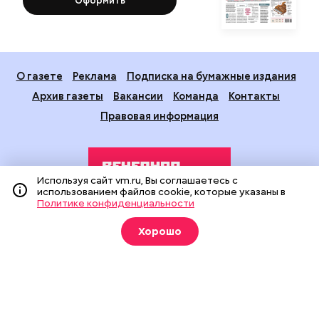
Оформить
О газете
Реклама
Подписка на бумажные издания
Архив газеты
Вакансии
Команда
Контакты
Правовая информация
Используя сайт vm.ru, Вы соглашаетесь с
использованием файлов cookie, которые указаны в
Политике конфиденциальности
Издание создано при финансовой поддержке Департамента
Хорошо
средств массовой информации и рекламы города Москвы.
На сайте применяются рекомендательные технологии
(информационные технологии предоставления информации
на основе сбора, систематизации и анализа сведений,
относящихся к предпочтениям пользователей сети
«Интернет», находящихся на территории Российской
Федерации).