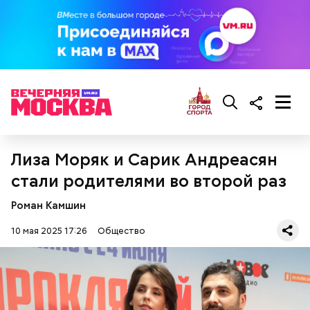
кабачок;
брынза;
растительное масло;
помидоры черри либо грунтовые.
Лиза Моряк и Сарик Андреасян
беременным, кормящим женщинам;
людям с ослабленной иммунной системой;
стали родителями во второй раз
пожилым;
детям.
Роман Камшин
10 мая 2025 17:26
Общество
Ингредиенты: