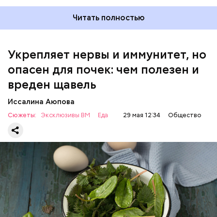
Читать полностью
Укрепляет нервы и иммунитет, но
опасен для почек: чем полезен и
— Если человек уже болеет мочекаменной
вреден щавель
болезнью, щавель ему не рекомендуется. При
артрите, гастрите, холецистите, синдроме
Иссалина Аюпова
раздраженного кишечника, язвах и панкреатите
Сюжеты:
Эксклюзивы ВМ
Еда
29 мая 12:34
Общество
продукт тоже лучше исключить из рациона, —
предупредила врач. — Он может привести к
повышению кислотности желудка и раздражать
слизистые оболочки.