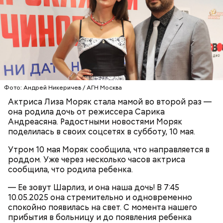
Фото: Андрей Никеричев / АГН Москва
Ранние плоды, по словам врача, лучше не есть:
Актриса Лиза Моряк стала мамой во второй раз —
она родила дочь от режиссера Сарика
Терапевт Кондрахин назвал
Чистит сосуды и защищает от
Андреасяна. Радостными новостями Моряк
продукты и напитки, которые
рака: чем полезен кресс-салат
поделилась в своих соцсетях в субботу, 10 мая.
выводят токсины из организма
Утром 10 мая Моряк сообщила, что направляется в
роддом. Уже через несколько часов актриса
сообщила, что родила ребенка.
— Ее зовут Шарлиз, и она наша дочь! В 7:45
Спагетти из кабачков
10.05.2025 она стремительно и одновременно
спокойно появилась на свет. С момента нашего
прибытия в больницу и до появления ребенка