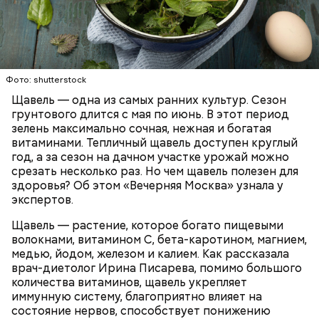
Опасность же щавеля состоит в том, что он
содержит большое количество щавелевой кислоты,
которая может способствовать образованию
Фото: shutterstock
камней в почках, объяснила диетолог.
Щавель — одна из самых ранних культур. Сезон
ЗДОРОВЬЕ
ВРАЧИ
РАСТЕНИЯ
грунтового длится с мая по июнь. В этот период
ПРОДУКТЫ
зелень максимально сочная, нежная и богатая
витаминами. Тепличный щавель доступен круглый
год, а за сезон на дачном участке урожай можно
срезать несколько раз. Но чем щавель полезен для
здоровья? Об этом «Вечерняя Москва» узнала у
экспертов.
Щавель — растение, которое богато пищевыми
волокнами, витамином С, бета-каротином, магнием,
медью, йодом, железом и калием. Как рассказала
врач-диетолог Ирина Писарева, помимо большого
количества витаминов, щавель укрепляет
иммунную систему, благоприятно влияет на
состояние нервов, способствует понижению