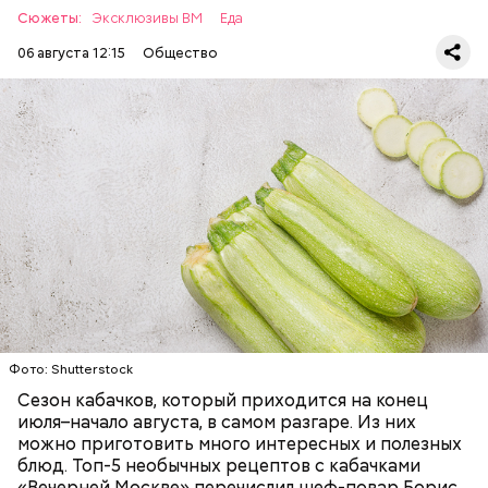
Сюжеты:
Эксклюзивы ВМ
Еда
06 августа 12:15
Общество
Ингредиенты:
— Наиболее распространенные борщ, щи, котлеты,
салаты, лаваш с творогом и сыром, пироги, омлет,
запеканка. Щавеля там везде используется
ЕДА
ОВОЩИ
РЕЦЕПТЫ
немного, поэтому никакого вреда от него не будет.
Чем разнообразнее рацион питания человека, тем
лучше. Потому что это исключает вероятность
возникновения дефицитов микроэлементов, —
заверил специалист.
Фото: Shutterstock
Фото: Shutterstock
Сезон кабачков, который приходится на конец
июля–начало августа, в самом разгаре. Из них
можно приготовить много интересных и полезных
блюд. Топ-5 необычных рецептов с кабачками
«Вечерней Москве» перечислил шеф-повар Борис