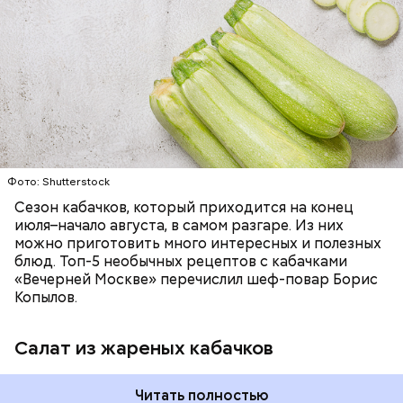
— Наиболее распространенные борщ, щи, котлеты,
салаты, лаваш с творогом и сыром, пироги, омлет,
запеканка. Щавеля там везде используется
ЕДА
ОВОЩИ
РЕЦЕПТЫ
немного, поэтому никакого вреда от него не будет.
Чем разнообразнее рацион питания человека, тем
лучше. Потому что это исключает вероятность
возникновения дефицитов микроэлементов, —
заверил специалист.
Фото: Shutterstock
Фото: Shutterstock
Сезон кабачков, который приходится на конец
июля–начало августа, в самом разгаре. Из них
можно приготовить много интересных и полезных
блюд. Топ-5 необычных рецептов с кабачками
«Вечерней Москве» перечислил шеф-повар Борис
Вред дыни
Копылов.
Салат из жареных кабачков
А врач-эндокринолог Алексей Калинчев рассказал,
что существует множество блюд, где используют
растение.
Читать полностью