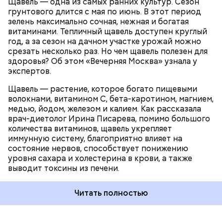
Щавель — одна из самых ранних культур. Сезон
ЗДОРОВЬЕ
ВРАЧИ
РАСТЕНИЯ
грунтового длится с мая по июнь. В этот период
ПРОДУКТЫ
зелень максимально сочная, нежная и богатая
витаминами. Тепличный щавель доступен круглый
год, а за сезон на дачном участке урожай можно
срезать несколько раз. Но чем щавель полезен для
здоровья? Об этом «Вечерняя Москва» узнала у
экспертов.
Щавель — растение, которое богато пищевыми
волокнами, витамином С, бета-каротином, магнием,
медью, йодом, железом и калием. Как рассказала
врач-диетолог Ирина Писарева, помимо большого
количества витаминов, щавель укрепляет
иммунную систему, благоприятно влияет на
состояние нервов, способствует понижению
уровня сахара и холестерина в крови, а также
выводит токсины из печени.
Читать полностью