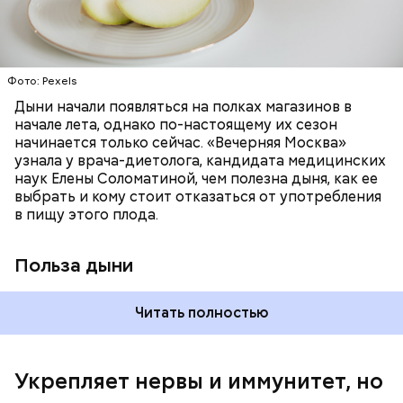
цвет;
лютеин и зеаксантин — эти каротиноиды
отлично поддерживают наше зрение;
калий — оказывает мочегонное действие,
Фото: Pexels
поддерживает сердечно-сосудистую
систему и предотвращает скачки давления;
Дыни начали появляться на полках магазинов в
магний — помогает калию и не дает сосудам
начале лета, однако по-настоящему их сезон
спазмироваться.
начинается только сейчас. «Вечерняя Москва»
узнала у врача-диетолога, кандидата медицинских
наук Елены Соломатиной, чем полезна дыня, как ее
По мнению специалиста, здоровому человеку
выбрать и кому стоит отказаться от употребления
достаточно включать щавель в рацион несколько
в пищу этого плода.
раз в месяц. В небольших количествах в свежем
виде или припущенном на сковороде.
Польза дыни
Читать полностью
Укрепляет нервы и иммунитет, но