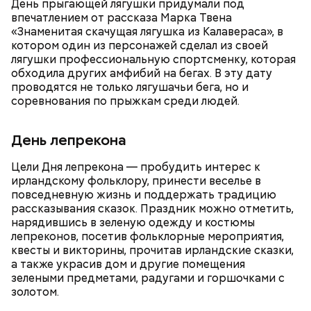
День прыгающей лягушки придумали под
впечатлением от рассказа Марка Твена
«Знаменитая скачущая лягушка из Калавераса», в
Ранние плоды, по словам врача, лучше не есть:
котором один из персонажей сделал из своей
лягушки профессиональную спортсменку, которая
Терапевт Кондрахин назвал
обходила других амфибий на бегах. В эту дату
Чистит сосуды и защищает от
продукты и напитки, которые
рака: чем полезен кресс-салат
проводятся не только лягушачьи бега, но и
выводят токсины из организма
соревнования по прыжкам среди людей.
День лепрекона
Цели Дня лепрекона — пробудить интерес к
Спагетти из кабачков
ирландскому фольклору, принести веселье в
повседневную жизнь и поддержать традицию
рассказывания сказок. Праздник можно отметить,
нарядившись в зеленую одежду и костюмы
лепреконов, посетив фольклорные мероприятия,
— В дыне содержится много сахара, который
квесты и викторины, прочитав ирландские сказки,
представлен фруктозой. С одной стороны — это
а также украсив дом и другие помещения
хорошо, потому что дает энергию. Но важно
зелеными предметами, радугами и горшочками с
помнить, что сладкими дынями не нужно сильно
золотом.
увлекаться, так же как и арбузами, людям с