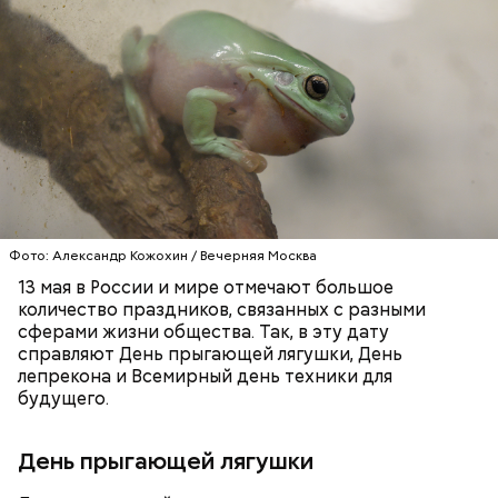
беременным, кормящим женщинам;
людям с ослабленной иммунной системой;
пожилым;
детям.
Фото: Александр Кожохин / Вечерняя Москва
13 мая в России и мире отмечают большое
количество праздников, связанных с разными
Ингредиенты:
сферами жизни общества. Так, в эту дату
справляют День прыгающей лягушки, День
лепрекона и Всемирный день техники для
будущего.
День прыгающей лягушки