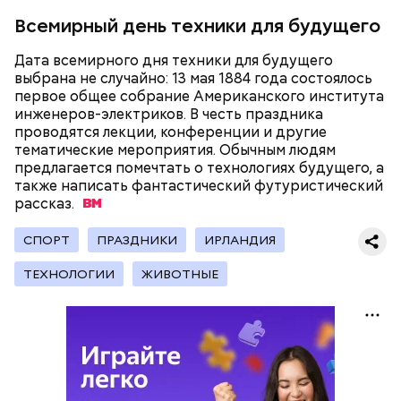
сахарным диабетом и лишним весом, —
Всемирный день техники для будущего
подчеркнула доктор.
Дата всемирного дня техники для будущего
выбрана не случайно: 13 мая 1884 года состоялось
первое общее собрание Американского института
инженеров-электриков. В честь праздника
— Кабачки, порезанные кубиками, нужно легко
проводятся лекции, конференции и другие
обжарить на сковороде. К ним добавляются зелень
тематические мероприятия. Обычным людям
петрушки, чеснок, соль и оливковое масло.
предлагается помечтать о технологиях будущего, а
Получается очень вкусно, — поделился рецептом
также написать фантастический футуристический
Копылов.
рассказ.
СПОРТ
ПРАЗДНИКИ
ИРЛАНДИЯ
с сахарным диабетом;
ТЕХНОЛОГИИ
ЖИВОТНЫЕ
лишним весом.