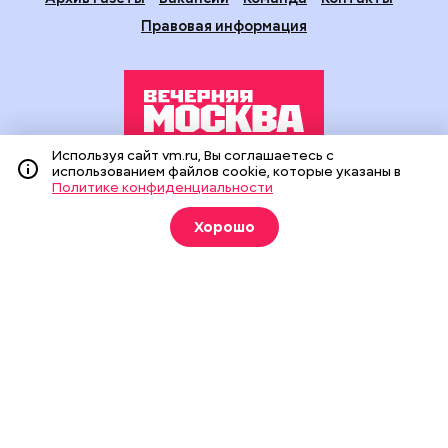
Правовая информация
Используя сайт vm.ru, Вы соглашаетесь с
использованием файлов cookie, которые указаны в
Издание создано при финансовой поддержке Департамента
Политике конфиденциальности
средств массовой информации и рекламы города Москвы.
На сайте применяются рекомендательные технологии
Хорошо
(информационные технологии предоставления информации
на основе сбора, систематизации и анализа сведений,
относящихся к предпочтениям пользователей сети
«Интернет», находящихся на территории Российской
Федерации).
Сетевое издание "Вечерняя Москва" (18+) зарегистрировано
в Федеральной службе по надзору в сфере связи,
информационных технологий и массовых коммуникаций
(Роскомнадзор). Свидетельство о регистрации ЭЛ № ФС 77 -
90524 от 09.12.2025. Учредитель: АО "Редакция газеты
"Вечерняя Москва". Главный редактор
vm.ru
: Александр
Геннадьевич Глуходедов. Адрес редакции: 127015, г.Москва,
Бумажный пр-д, д. 14, стр. 2. Телефон:
+7(499)557-04-24
. Адрес