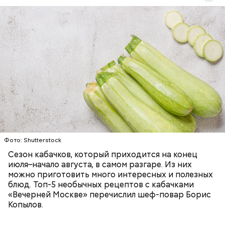
Ингредиенты:
— Наиболее распространенные борщ, щи, котлеты,
салаты, лаваш с творогом и сыром, пироги, омлет,
запеканка. Щавеля там везде используется
ЕДА
ОВОЩИ
РЕЦЕПТЫ
немного, поэтому никакого вреда от него не будет.
Чем разнообразнее рацион питания человека, тем
лучше. Потому что это исключает вероятность
возникновения дефицитов микроэлементов, —
заверил специалист.
Фото: Shutterstock
Фото: Shutterstock
Сезон кабачков, который приходится на конец
июля–начало августа, в самом разгаре. Из них
можно приготовить много интересных и полезных
блюд. Топ-5 необычных рецептов с кабачками
«Вечерней Москве» перечислил шеф-повар Борис
Вред дыни
Копылов.