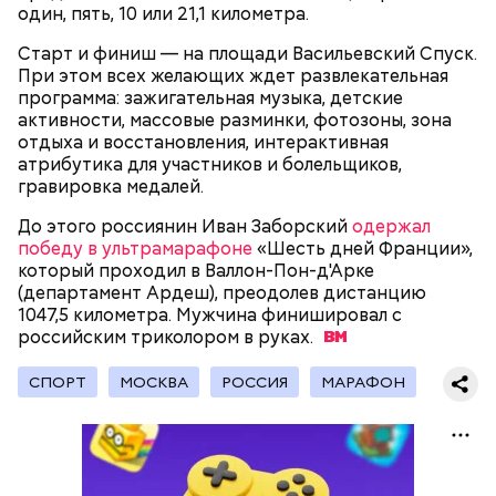
представлен фруктозой. С одной стороны — это
один, пять, 10 или 21,1 километра.
хорошо, потому что дает энергию. Но важно
помнить, что сладкими дынями не нужно сильно
Старт и финиш — на площади Васильевский Спуск.
увлекаться, так же как и арбузами, людям с
При этом всех желающих ждет развлекательная
сахарным диабетом и лишним весом, —
программа: зажигательная музыка, детские
подчеркнула доктор.
активности, массовые разминки, фотозоны, зона
отдыха и восстановления, интерактивная
атрибутика для участников и болельщиков,
гравировка медалей.
До этого россиянин Иван Заборский
одержал
— Кабачки, порезанные кубиками, нужно легко
победу в ультрамарафоне
«Шесть дней Франции»,
обжарить на сковороде. К ним добавляются зелень
который проходил в Валлон-Пон-д'Арке
петрушки, чеснок, соль и оливковое масло.
(департамент Ардеш), преодолев дистанцию
Получается очень вкусно, — поделился рецептом
1047,5 километра. Мужчина финишировал с
Копылов.
российским триколором в
руках.
СПОРТ
МОСКВА
РОССИЯ
МАРАФОН
с сахарным диабетом;
лишним весом.