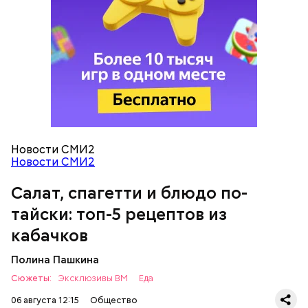
кабачок;
петрушка;
чеснок;
оливковое масло;
соль.
Новости СМИ2
Новости СМИ2
Салат, спагетти и блюдо по-
Вовсю идет и сезон черешни. «Вечерняя Москва»
Однако диетолог предупредила: не для всех дыня
узнала у врача — эндокринолога-диетолога
тайски: топ-5 рецептов из
может быть полезна. В первую очередь ее стоит
Натальи Лазуренко,
как правильно есть эту ягоду
с
есть с осторожностью людям:
пользой для здоровья.
кабачков
Полина Пашкина
Сюжеты:
Эксклюзивы ВМ
Еда
06 августа 12:15
Общество