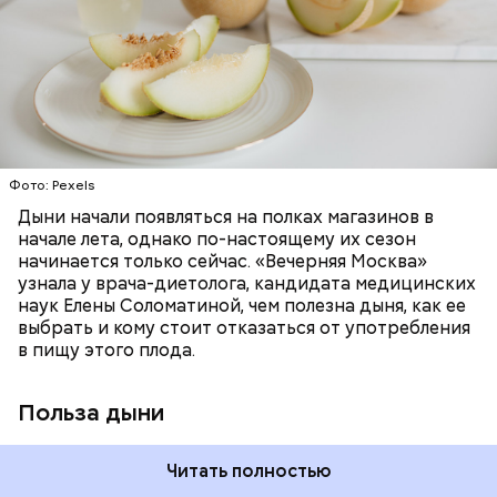
много энергии, чтобы ее усвоить, рассказала
антибиотиков
необходим для обновления кожи. Дыня
доктор. Кроме того, этот плод богат витаминами и
«делает пилинг изнутри», обновляет
минералами. Так, в дыне содержатся:
слизистые оболочки органов. А еще именно
ЗДОРОВЬЕ
ПРАВИЛЬНОЕ ПИТАНИЕ
бета-каротин обеспечивает дыне желтый
ОВОЩИ
ЛЕТО
ФРУКТЫ
цвет;
лютеин и зеаксантин — эти каротиноиды
отлично поддерживают наше зрение;
калий — оказывает мочегонное действие,
Фото: Pexels
поддерживает сердечно-сосудистую
систему и предотвращает скачки давления;
Дыни начали появляться на полках магазинов в
магний — помогает калию и не дает сосудам
начале лета, однако по-настоящему их сезон
спазмироваться.
начинается только сейчас. «Вечерняя Москва»
узнала у врача-диетолога, кандидата медицинских
наук Елены Соломатиной, чем полезна дыня, как ее
По мнению специалиста, здоровому человеку
выбрать и кому стоит отказаться от употребления
достаточно включать щавель в рацион несколько
в пищу этого плода.
раз в месяц. В небольших количествах в свежем
виде или припущенном на сковороде.
Польза дыни
Читать полностью