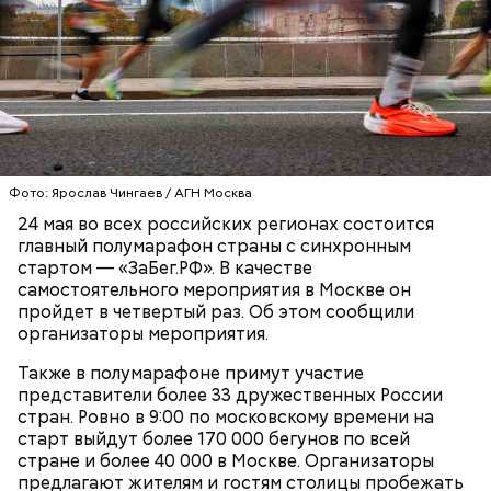
Ранние плоды, по словам врача, лучше не есть:
Терапевт Кондрахин назвал
Фото: Ярослав Чингаев / АГН Москва
Чистит сосуды и защищает от
продукты и напитки, которые
рака: чем полезен кресс-салат
24 мая во всех российских регионах состоится
выводят токсины из организма
главный полумарафон страны с синхронным
стартом — «ЗаБег.РФ». В качестве
самостоятельного мероприятия в Москве он
пройдет в четвертый раз. Об этом сообщили
организаторы мероприятия.
Спагетти из кабачков
Также в полумарафоне примут участие
представители более 33 дружественных России
стран. Ровно в 9:00 по московскому времени на
старт выйдут более 170 000 бегунов по всей
стране и более 40 000 в Москве. Организаторы
— В дыне содержится много сахара, который
предлагают жителям и гостям столицы пробежать