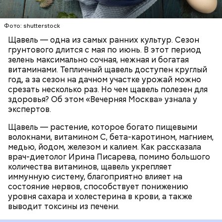
Опасность же щавеля состоит в том, что он
содержит большое количество щавелевой кислоты,
которая может способствовать образованию
Фото: shutterstock
камней в почках, объяснила диетолог.
Щавель — одна из самых ранних культур. Сезон
ЗДОРОВЬЕ
ВРАЧИ
РАСТЕНИЯ
грунтового длится с мая по июнь. В этот период
ПРОДУКТЫ
зелень максимально сочная, нежная и богатая
витаминами. Тепличный щавель доступен круглый
год, а за сезон на дачном участке урожай можно
срезать несколько раз. Но чем щавель полезен для
здоровья? Об этом «Вечерняя Москва» узнала у
экспертов.
Щавель — растение, которое богато пищевыми
волокнами, витамином С, бета-каротином, магнием,
медью, йодом, железом и калием. Как рассказала
врач-диетолог Ирина Писарева, помимо большого
количества витаминов, щавель укрепляет
иммунную систему, благоприятно влияет на
состояние нервов, способствует понижению
уровня сахара и холестерина в крови, а также
выводит токсины из печени.