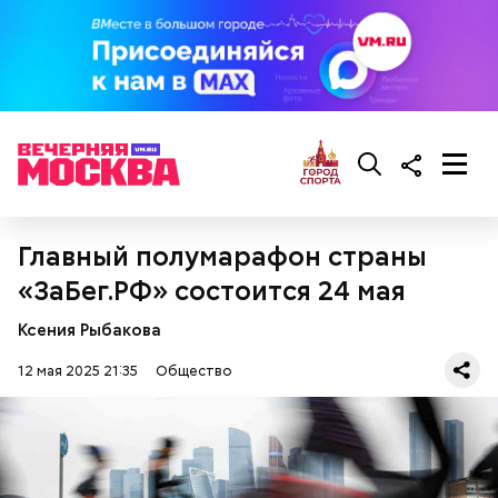
растительное масло;
помидоры черри либо грунтовые.
беременным, кормящим женщинам;
людям с ослабленной иммунной системой;
пожилым;
Главный полумарафон страны
детям.
«ЗаБег.РФ» состоится 24 мая
Ксения Рыбакова
12 мая 2025 21:35
Общество
Ингредиенты: