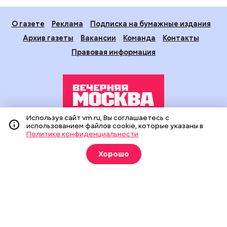
О газете
Реклама
Подписка на бумажные издания
Архив газеты
Вакансии
Команда
Контакты
Правовая информация
Используя сайт vm.ru, Вы соглашаетесь с
использованием файлов cookie, которые указаны в
Издание создано при финансовой поддержке Департамента
Политике конфиденциальности
средств массовой информации и рекламы города Москвы.
На сайте применяются рекомендательные технологии
Хорошо
(информационные технологии предоставления информации
на основе сбора, систематизации и анализа сведений,
относящихся к предпочтениям пользователей сети
«Интернет», находящихся на территории Российской
Федерации).
Сетевое издание "Вечерняя Москва" (18+) зарегистрировано
в Федеральной службе по надзору в сфере связи,
информационных технологий и массовых коммуникаций