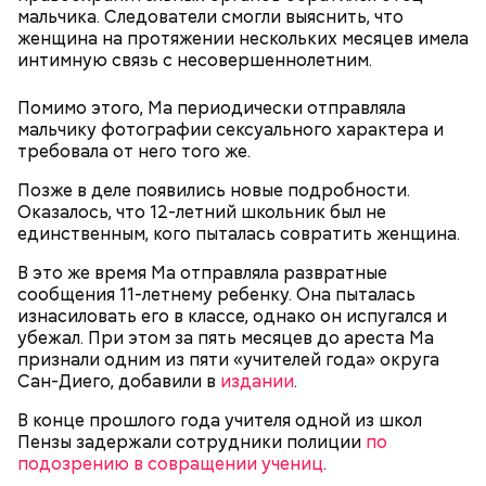
работала гувернанткой в марсельской семье, а в
мальчика. Следователи смогли выяснить, что
1920 году переехала в Версаль, где была на
женщина на протяжении нескольких месяцев имела
протяжении 16 лет учителем в двух семьях. В 1923
интимную связь с несовершеннолетним.
году она стала послушницей в монастыре и спустя
20 лет приняла монашество в одном из парижских
Помимо этого, Ма периодически отправляла
монастырей.
мальчику фотографии сексуального характера и
требовала от него того же.
Позже в деле появились новые подробности.
Оказалось, что 12-летний школьник был не
единственным, кого пыталась совратить женщина.
В это же время Ма отправляла развратные
сообщения 11-летнему ребенку. Она пыталась
изнасиловать его в классе, однако он испугался и
убежал. При этом за пять месяцев до ареста Ма
Фото: public domain
признали одним из пяти «учителей года» округа
Сан-Диего, добавили в
издании
.
В конце прошлого года учителя одной из школ
Пензы задержали сотрудники полиции
по
подозрению в совращении учениц
.