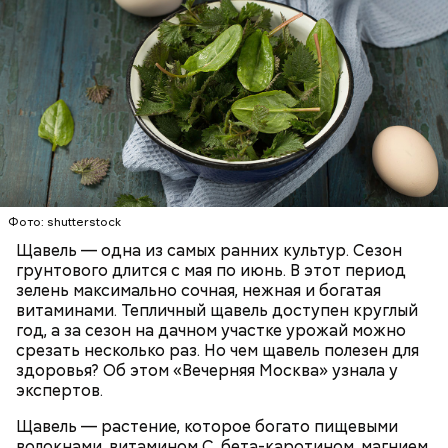
Опасность же щавеля состоит в том, что он
содержит большое количество щавелевой кислоты,
которая может способствовать образованию
Фото: shutterstock
камней в почках, объяснила диетолог.
Щавель — одна из самых ранних культур. Сезон
ЗДОРОВЬЕ
ВРАЧИ
РАСТЕНИЯ
грунтового длится с мая по июнь. В этот период
ПРОДУКТЫ
зелень максимально сочная, нежная и богатая
витаминами. Тепличный щавель доступен круглый
год, а за сезон на дачном участке урожай можно
срезать несколько раз. Но чем щавель полезен для
здоровья? Об этом «Вечерняя Москва» узнала у
экспертов.
Щавель — растение, которое богато пищевыми
волокнами, витамином С, бета-каротином, магнием,