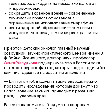
телевизора, отходить на несколько шагов от
микроволновки;
Спагетти из кабачков
сокращать экранное время — современные
технологии позволяют установить
ограничение на использование смартфона;
вести здоровый образ жизни — чем сильнее
иммунитет человека, тем ниже риск развития
— В дыне содержится много сахара, который
рака.
представлен фруктозой. С одной стороны — это
хорошо, потому что дает энергию. Но важно
При этом детский онколог, главный научный
помнить, что сладкими дынями не нужно сильно
сотрудник Научно-практического центра имени В.
увлекаться, так же как и арбузами, людям с
Ф. Войно-Ясенецкого, доктор наук, профессор
сахарным диабетом и лишним весом, —
Ольга Желудкова
подчеркнула, что в России пока
подчеркнула доктор.
нет достоверных фактов, которые подтвердили бы
влияние гаджетов на развитие онкологии.
— Для того чтобы сделать такие выводы, нужно
проводить исследования, которые докажут, что
использование техники приводит к развитию
— Кабачки, порезанные кубиками, нужно легко
рака, — уверена врач.
обжарить на сковороде. К ним добавляются зелень
петрушки, чеснок, соль и оливковое масло.
Ранее глава комитета Госдумы по вопросам
Получается очень вкусно, — поделился рецептом