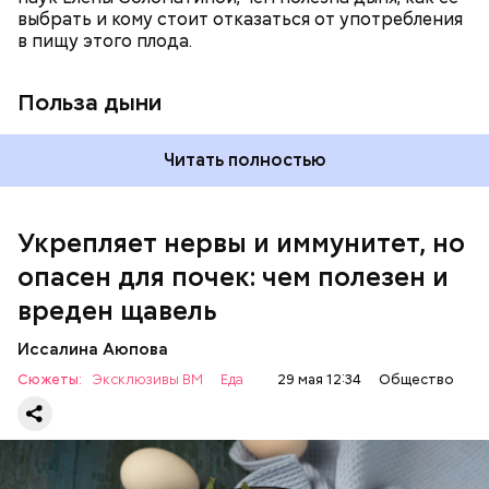
выбрать и кому стоит отказаться от употребления
достаточно включать щавель в рацион несколько
в пищу этого плода.
раз в месяц. В небольших количествах в свежем
виде или припущенном на сковороде.
Польза дыни
Читать полностью
Укрепляет нервы и иммунитет, но
опасен для почек: чем полезен и
— Если человек уже болеет мочекаменной
вреден щавель
болезнью, щавель ему не рекомендуется. При
артрите, гастрите, холецистите, синдроме
Иссалина Аюпова
раздраженного кишечника, язвах и панкреатите
Сюжеты:
Эксклюзивы ВМ
Еда
29 мая 12:34
Общество
продукт тоже лучше исключить из рациона, —
предупредила врач. — Он может привести к
повышению кислотности желудка и раздражать
слизистые оболочки.