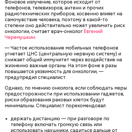
Фоновое излучение, которое исходит от
телефонов, телевизоров, антенн и прочих
радиотехнических приборов, косвенно влияет на
самочувствие человека, поэтому в какой-то
степени оно действительно может увеличить риск
Ингредиенты:
онкологии, считает врач-онколог
Евгений
Черемушкин
.
— Частое использование мобильных телефонов
угнетает ЦНС (центральную нервную систему) и
снижает общий иммунитет через воздействие на
жизненно важные органы. На этом фоне в разы
повышается уязвимость для онкологии, —
предупредил специалист.
Однако, по мнению онколога, если соблюдать меры
Ранние плоды, по словам врача, лучше не есть:
предосторожности при использовании гаджетов,
риски образования раковых клеток будут
Терапевт Кондрахин назвал
Чистит сосуды и защищает от
минимальны. Специалист порекомендовал:
продукты и напитки, которые
рака: чем полезен кресс-салат
выводят токсины из организма
держать дистанцию — при разговоре по
телефону включать громкую связь или
использовать наушники, садиться дальше от