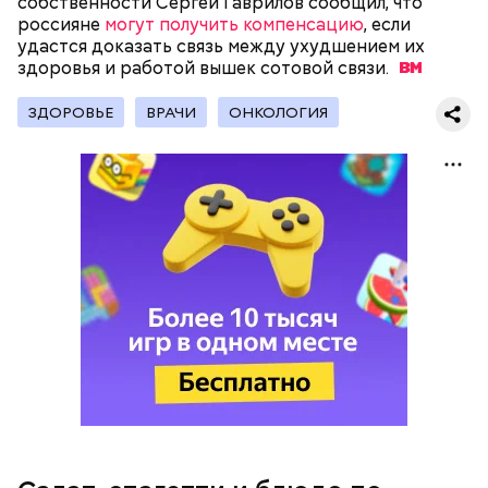
собственности Сергей Гаврилов сообщил, что
Копылов.
россияне
могут получить компенсацию
, если
удастся доказать связь между ухудшением их
здоровья и работой вышек сотовой
связи.
с сахарным диабетом;
ЗДОРОВЬЕ
ВРАЧИ
ОНКОЛОГИЯ
лишним весом.
кабачок;
петрушка;
чеснок;
оливковое масло;
соль.
Вовсю идет и сезон черешни. «Вечерняя Москва»