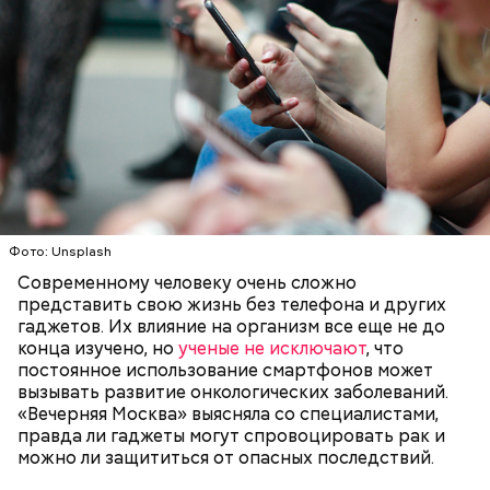
— Там может содержаться огромное количество
нитратов, которое вызовет головокружение,
гипоксию и ухудшение физического состояния, —
предостерегла Соломатина.
кабачок;
брынза;
растительное масло;
помидоры черри либо грунтовые.
Фото: Unsplash
Современному человеку очень сложно
представить свою жизнь без телефона и других
гаджетов. Их влияние на организм все еще не до
конца изучено, но
ученые не исключают
, что
постоянное использование смартфонов может
беременным, кормящим женщинам;
вызывать развитие онкологических заболеваний.
людям с ослабленной иммунной системой;
«Вечерняя Москва» выясняла со специалистами,
пожилым;
правда ли гаджеты могут спровоцировать рак и
детям.
можно ли защититься от опасных последствий.