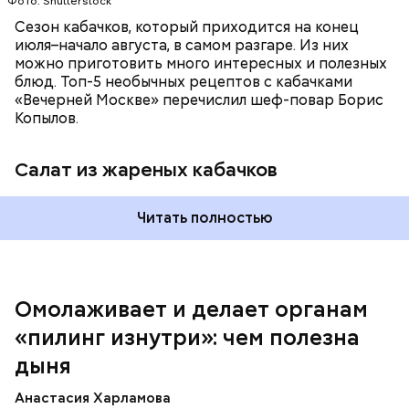
Фото: Shutterstock
Сезон кабачков, который приходится на конец
июля–начало августа, в самом разгаре. Из них
можно приготовить много интересных и полезных
блюд. Топ-5 необычных рецептов с кабачками
«Вечерней Москве» перечислил шеф-повар Борис
Вред дыни
Копылов.
Салат из жареных кабачков
А врач-эндокринолог Алексей Калинчев рассказал,
что существует множество блюд, где используют
растение.
Читать полностью
кремний — укрепляет кости, зубы, волосы и
ногти и оказывает омолаживающее действие;
витамин С — работает как антиоксидант,
иммуномодулятор, помогает выработке
соединительной ткани, улучшает тургор кожи;
Омолаживает и делает органам
клетчатка — достаточно нежная и забирает
«пилинг изнутри»: чем полезна
излишки холестерина, сахара и соли тяжелых
металлов;
дыня
фолиевая кислота (в большом количестве) —
она необходима беременным женщинам,
Анастасия Харламова
— В момент стресса он держит сосуды под