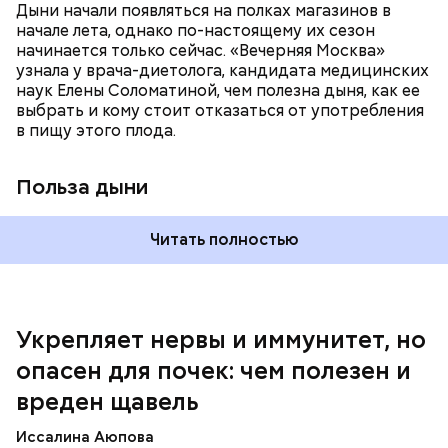
систему и предотвращает скачки давления;
Дыни начали появляться на полках магазинов в
магний — помогает калию и не дает сосудам
начале лета, однако по-настоящему их сезон
спазмироваться.
начинается только сейчас. «Вечерняя Москва»
узнала у врача-диетолога, кандидата медицинских
наук Елены Соломатиной, чем полезна дыня, как ее
выбрать и кому стоит отказаться от употребления
По мнению специалиста, здоровому человеку
— Однако если человеку нужно не разжижать
в пищу этого плода.
достаточно включать щавель в рацион несколько
кровь, а наоборот, ее коагулировать, то нужно
раз в месяц. В небольших количествах в свежем
полностью исключить чеснок из рациона, —
виде или припущенном на сковороде.
уточнила диетолог.
Польза дыни
Читать полностью
Укрепляет нервы и иммунитет, но
опасен для почек: чем полезен и
— Если человек уже болеет мочекаменной
вреден щавель
болезнью, щавель ему не рекомендуется. При
артрите, гастрите, холецистите, синдроме
Иссалина Аюпова
раздраженного кишечника, язвах и панкреатите