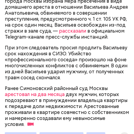
города Москвы избрана мера пресечения в виде
Миссюра на допросе.
домашнего ареста в отношении Васильева Андрея
Анатольевича, обвиняемого в совершении
преступления, предусмотренного ч. 1 ст. 105 УК РФ,
на срок один месяц. Васильев освобожден из-под
Родственники обналичивали деньги и возвращали
стражи в зале суда, —
рассказали
в официальном
их Гасанову. А чтобы пользоваться деньгами и не
Telegram-канале пресс-службы инстанций.
вызвать подозрений у налоговой, Гасанов либо
распределял их между еще несколькими счетами,
При этом следователь просил продлить Васильеву
либо
покупал на них квартиры
.
срок нахождения в СИЗО. Убийство
«профессионального соседа» произошло на фоне
многочисленных конфликтов с обвиняемым. В один
из дней Васильев ударил мужчину, от полученных
Следующим подопытным стал друг детства
травм сосед скончался.
Миссюры Константин. 3 февраля того же года,
когда молодые люди ехали вместе в машине,
Ранее Симоновский районный суд Москвы
— Гасанов, являясь индивидуальным
подозреваемый угостил приятеля морсом с
арестовал на два месяца
двух мужчин, которых
предпринимателем, осуществлял
этиленгликолем. Через два дня Константин умер в
подозревают в принуждении владельца квартиры
предпринимательскую деятельность в области
больнице.
к передаче доли недвижимости. Арестованные
продажи и размещения рекламы в социальных
проживали в квартире совместно с собственником
сетях. С целью сокрытия своих доходов часть
и намеренно создавали ему невыносимые
денежных средств от спонсоров розыгрышей,
условия.
покупателей различных мотивационных курсов и
прогнозов ставок на спорт Гасанов получал на