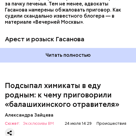
за пачку печенья. Тем не менее, адвокаты
Гасанова намерены обжаловать приговор. Как
судили скандально известного блогера — в
материале «Вечерней Москвы».
Арест и розыск Гасанова
Началось расследование. В квартире потерпевших
Читать полностью
установили скрытую камеру видеонаблюдения. На
записи попал 25-летний сын потерпевших Артем
Миссюра, который тайно приходил в квартиру
матери и отчима и подсыпал им в еду химикаты.
Подсыпал химикаты в еду
Также отравленную пищу ела его младшая сестра.
родным: к чему приговорили
«балашихинского отравителя»
Play
Александра Зайцева
Video
Сюжет:
Эксклюзивы ВМ
24 июля 14:29
Происшествия