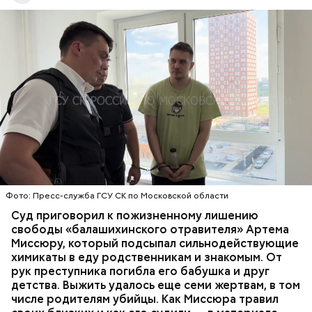
Все началось в июне, когда двое супругов
Видео: пресс-служба ГСУ СК по Московской области
обратились в местную больницу с жалобами на
плохое самочувствие. Врачи не смогли поставить
им точный диагноз, после чего анализы
потерпевших направили на экспертизу. В них
ОТРАВЛЕНИЯ
БАЛАШИХА
РОДИТЕЛИ
специалисты обнаружили сильнодействующий
СЛЕДСТВЕННЫЙ КОМИТЕТ
ЭКСПЕРТИЗЫ
химикат дихлорэтан, который не мог попасть в
организм супругов случайно. То же самое вещество
нашли в еде, изъятой из квартиры пострадавших.
Фото: Пресс-служба ГСУ СК по Московской области
Суд приговорил к пожизненному лишению
свободы «балашихинского отравителя» Артема
Миссюру, который подсыпал сильнодействующие
химикаты в еду родственникам и знакомым. От
рук преступника погибла его бабушка и друг
детства. Выжить удалось еще семи жертвам, в том
числе родителям убийцы. Как Миссюра травил