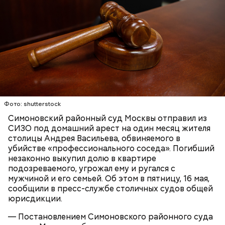
заявил, что ничего не подсыпал в морс и утверждал,
что яд могли добавить в бутылку
некие
недоброжелатели
.
Play
Video
Блогеру грозило до семи лет лишения свободы.
Фото: shutterstock
Симоновский районный суд Москвы отправил из
СИЗО под домашний арест на один месяц жителя
столицы Андрея Васильева, обвиняемого в
убийстве «профессионального соседа». Погибший
незаконно выкупил долю в квартире
Видео: пресс-служба ГСУ СК по Московской области
подозреваемого, угрожал ему и ругался с
мужчиной и его семьей. Об этом в пятницу, 16 мая,
сообщили в пресс-службе столичных судов общей
— Мы съездили за витаминами, вернулись обратно,
юрисдикции.
поднялись домой. У него ухудшилось самочувствие
через сутки... Его увезли в больницу,
— Постановлением Симоновского районного суда
реанимировали, и там он скончался, — рассказывал