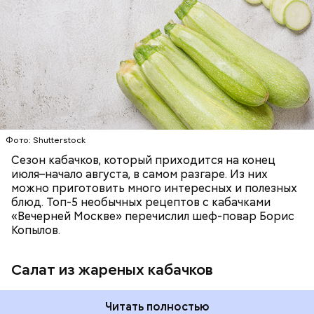
— Наиболее распространенные борщ, щи, котлеты,
салаты, лаваш с творогом и сыром, пироги, омлет,
запеканка. Щавеля там везде используется
ЕДА
ОВОЩИ
РЕЦЕПТЫ
немного, поэтому никакого вреда от него не будет.
Чем разнообразнее рацион питания человека, тем
лучше. Потому что это исключает вероятность
возникновения дефицитов микроэлементов, —
заверил специалист.
Фото: Shutterstock
Фото: Shutterstock
Сезон кабачков, который приходится на конец
июля–начало августа, в самом разгаре. Из них
можно приготовить много интересных и полезных
блюд. Топ-5 необычных рецептов с кабачками
«Вечерней Москве» перечислил шеф-повар Борис
Вред дыни
Копылов.
Салат из жареных кабачков
А врач-эндокринолог Алексей Калинчев рассказал,
что существует множество блюд, где используют
растение.
Читать полностью
кремний — укрепляет кости, зубы, волосы и