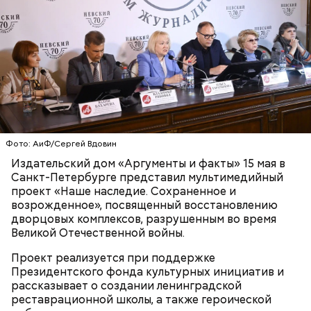
беременным, кормящим женщинам;
людям с ослабленной иммунной системой;
пожилым;
детям.
Фото: АиФ/Сергей Вдовин
Издательский дом «Аргументы и факты» 15 мая в
Санкт-Петербурге представил мультимедийный
проект «Наше наследие. Сохраненное и
Ингредиенты:
возрожденное», посвященный восстановлению
дворцовых комплексов, разрушенным во время
Великой Отечественной войны.
Проект реализуется при поддержке
Президентского фонда культурных инициатив и
рассказывает о создании ленинградской
реставрационной школы, а также героической