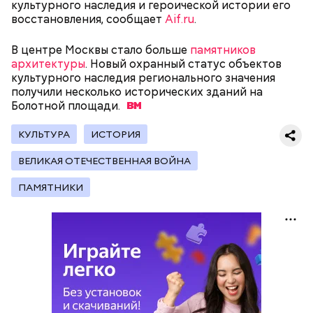
сахарным диабетом и лишним весом, —
культурного наследия и героической истории его
подчеркнула доктор.
восстановления, сообщает
Aif.ru
.
В центре Москвы стало больше
памятников
архитектуры
. Новый охранный статус объектов
культурного наследия регионального значения
получили несколько исторических зданий на
— Кабачки, порезанные кубиками, нужно легко
Болотной
площади.
обжарить на сковороде. К ним добавляются зелень
петрушки, чеснок, соль и оливковое масло.
КУЛЬТУРА
ИСТОРИЯ
Получается очень вкусно, — поделился рецептом
Копылов.
ВЕЛИКАЯ ОТЕЧЕСТВЕННАЯ ВОЙНА
ПАМЯТНИКИ
с сахарным диабетом;
лишним весом.