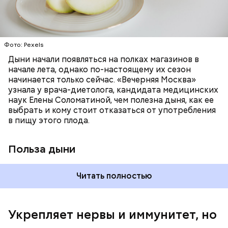
цвет;
лютеин и зеаксантин — эти каротиноиды
отлично поддерживают наше зрение;
калий — оказывает мочегонное действие,
Фото: Pexels
поддерживает сердечно-сосудистую
систему и предотвращает скачки давления;
Дыни начали появляться на полках магазинов в
магний — помогает калию и не дает сосудам
начале лета, однако по-настоящему их сезон
спазмироваться.
начинается только сейчас. «Вечерняя Москва»
узнала у врача-диетолога, кандидата медицинских
наук Елены Соломатиной, чем полезна дыня, как ее
По мнению специалиста, здоровому человеку
выбрать и кому стоит отказаться от употребления
достаточно включать щавель в рацион несколько
в пищу этого плода.
раз в месяц. В небольших количествах в свежем
виде или припущенном на сковороде.
Польза дыни
Читать полностью
Укрепляет нервы и иммунитет, но