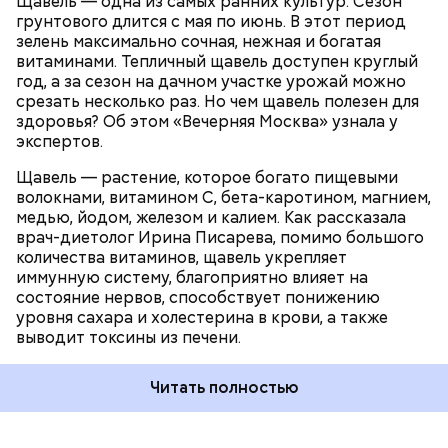
Щавель — одна из самых ранних культур. Сезон
ЗДОРОВЬЕ
ВРАЧИ
РАСТЕНИЯ
грунтового длится с мая по июнь. В этот период
ПРОДУКТЫ
зелень максимально сочная, нежная и богатая
витаминами. Тепличный щавель доступен круглый
год, а за сезон на дачном участке урожай можно
срезать несколько раз. Но чем щавель полезен для
здоровья? Об этом «Вечерняя Москва» узнала у
экспертов.
Щавель — растение, которое богато пищевыми
волокнами, витамином С, бета-каротином, магнием,
медью, йодом, железом и калием. Как рассказала
врач-диетолог Ирина Писарева, помимо большого
количества витаминов, щавель укрепляет
иммунную систему, благоприятно влияет на
состояние нервов, способствует понижению
уровня сахара и холестерина в крови, а также
выводит токсины из печени.
Читать полностью