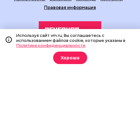
Правовая информация
Используя сайт vm.ru, Вы соглашаетесь с
использованием файлов cookie, которые указаны в
Политике конфиденциальности
Издание создано при финансовой поддержке Департамента
Хорошо
средств массовой информации и рекламы города Москвы.
На сайте применяются рекомендательные технологии
(информационные технологии предоставления информации
на основе сбора, систематизации и анализа сведений,
относящихся к предпочтениям пользователей сети
«Интернет», находящихся на территории Российской
Федерации).
Сетевое издание "Вечерняя Москва" (18+) зарегистрировано
в Федеральной службе по надзору в сфере связи,
информационных технологий и массовых коммуникаций
(Роскомнадзор). Свидетельство о регистрации ЭЛ № ФС 77 -
90524 от 09.12.2025. Учредитель: АО "Редакция газеты
"Вечерняя Москва". Главный редактор
vm.ru
: Александр
Геннадьевич Глуходедов. Адрес редакции: 127015, г.Москва,
Бумажный пр-д, д. 14, стр. 2. Телефон:
+7(499)557-04-24
. Адрес