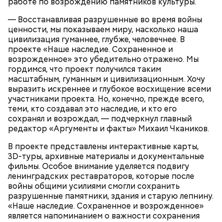
работе по возрождению памятников культуры.
— Восстанавливая разрушенные во время войны
ценности, мы показываем миру, насколько наша
Ранние плоды, по словам врача, лучше не есть:
цивилизация гуманнее, глубже, человечнее. В
Терапевт Кондрахин назвал
проекте «Наше наследие. Сохраненное и
Чистит сосуды и защищает от
продукты и напитки, которые
возрожденное» это убедительно отражено. Мы
рака: чем полезен кресс-салат
выводят токсины из организма
гордимся, что проект получился таким
масштабным, гуманным и цивилизационным. Хочу
выразить искреннее и глубокое восхищение всеми
участниками проекта. Но, конечно, прежде всего,
теми, кто создавал это наследие, и кто его
сохранял и возрождал, — подчеркнул главный
Спагетти из кабачков
редактор «Аргументы и факты» Михаил Чкаников.
В проекте представлены интерактивные карты,
3D-туры, архивные материалы и документальные
фильмы. Особое внимание уделяется подвигу
— В дыне содержится много сахара, который
ленинградских реставраторов, которые после
представлен фруктозой. С одной стороны — это
войны общими усилиями смогли сохранить
хорошо, потому что дает энергию. Но важно
разрушенные памятники, здания и старую лепнину.
помнить, что сладкими дынями не нужно сильно
«Наше наследие. Сохраненное и возрожденное»
увлекаться, так же как и арбузами, людям с
является напоминанием о важности сохранения