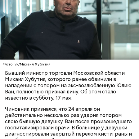
недоброжелатели
.
Play
Video
Блогеру грозило до семи лет лишения свободы.
Фото: vk/Михаил Хубутия
Бывший министр торговли Московской области
Михаил Хубутия, которого ранее обвинили в
Видео: пресс-служба ГСУ СК по Московской области
нападении с топором на экс-возлюбленную Юлию
Ван, полностью признал вину. Об этом стало
известно в субботу, 17 мая.
— Мы съездили за витаминами, вернулись обратно,
поднялись домой. У него ухудшилось самочувствие
Чиновник признался, что 24 апреля он
через сутки... Его увезли в больницу,
действительно несколько раз ударил топором
реанимировали, и там он скончался, — рассказывал
свою бывшую девушку. Ван после произошедшего
Миссюра на допросе.
госпитализировали врачи. В больнице у девушки
диагностировали закрытый перелом кисти, раны и