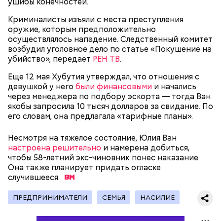
ушибы конечностей.
Родственники обналичивали деньги и возвращали
Криминалисты изъяли с места преступления
их Гасанову. А чтобы пользоваться деньгами и не
оружие, которым предположительно
вызвать подозрений у налоговой, Гасанов либо
осуществлялось нападение. Следственный комитет
распределял их между еще несколькими счетами,
возбудил уголовное дело по статье «Покушение на
либо
покупал на них квартиры
.
убийство», передает
РЕН ТВ
.
Еще 12 мая Хубутия утверждал, что отношения с
девушкой у него
были финансовыми
и начались
Следующим подопытным стал друг детства
через менеджера по подбору эскорта — тогда Ван
Миссюры Константин. 3 февраля того же года,
якобы запросила 10 тысяч долларов за свидание. По
когда молодые люди ехали вместе в машине,
его словам, она предлагала «тарифные планы».
— Гасанов, являясь индивидуальным
подозреваемый угостил приятеля морсом с
предпринимателем, осуществлял
этиленгликолем. Через два дня Константин умер в
Несмотря на тяжелое состояние, Юлия Ван
предпринимательскую деятельность в области
больнице.
настроена решительно
и намерена добиться,
продажи и размещения рекламы в социальных
чтобы 58-летний экс-чиновник понес наказание.
сетях. С целью сокрытия своих доходов часть
Она также планирует придать огласке
денежных средств от спонсоров розыгрышей,
случившееся.
покупателей различных мотивационных курсов и
прогнозов ставок на спорт Гасанов получал на
ПРЕДПРИНИМАТЕЛИ
СЕМЬЯ
НАСИЛИЕ
свои личные лицевые счета как физического лица, а
также на подконтрольные родственникам лицевые
счета, — пояснили в
московской прокуратуре
.