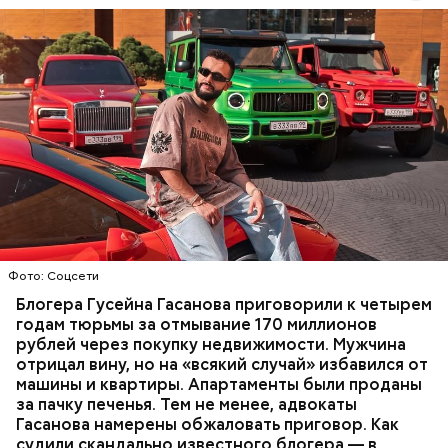
Фото: База розыска МВД РФ
В мае 2025 года МВД РФ объявило в
международный розыск
блогера Гусейна Гасанова.
В его отношении возбудили уголовное дело о
неуплате налогов и легализации преступных
доходов в особо крупном размере. В тот же день
НАЛОГИ
ПОИСК ЛЮДЕЙ
ДЕНЬГИ
МВД
мужчину
заочно арестовали
.
ГАСАН ГУСЕЙНОВ
Молодого человека задержали. На первом же
Фото: Соцсети
допросе он признался, что планировал отравить
только отчима. Тогда следователи посчитали, что
Блогера Гусейна Гасанова приговорили к четырем
мотивом преступления была квартира родителей,
годам тюрьмы за отмывание 170 миллионов
которая в случае их смерти перешла бы сыну. Но
рублей через покупку недвижимости. Мужчина
спустя несколько дней Миссюра заявил, что ранее
отрицал вину, но на «всякий случай» избавился от
уже травил других людей.
машины и квартиры. Апартаменты были проданы
за пачку печенья. Тем не менее, адвокаты
Гасанова намерены обжаловать приговор. Как
судили скандально известного блогера — в