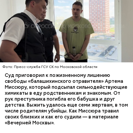
Все началось в июне, когда двое супругов
Видео: пресс-служба ГСУ СК по Московской области
обратились в местную больницу с жалобами на
плохое самочувствие. Врачи не смогли поставить
им точный диагноз, после чего анализы
потерпевших направили на экспертизу. В них
ОТРАВЛЕНИЯ
БАЛАШИХА
РОДИТЕЛИ
специалисты обнаружили сильнодействующий
СЛЕДСТВЕННЫЙ КОМИТЕТ
ЭКСПЕРТИЗЫ
химикат дихлорэтан, который не мог попасть в
организм супругов случайно. То же самое вещество
нашли в еде, изъятой из квартиры пострадавших.
Фото: Пресс-служба ГСУ СК по Московской области
Суд приговорил к пожизненному лишению
свободы «балашихинского отравителя» Артема
Миссюру, который подсыпал сильнодействующие
химикаты в еду родственникам и знакомым. От
рук преступника погибла его бабушка и друг
детства. Выжить удалось еще семи жертвам, в том
числе родителям убийцы. Как Миссюра травил
своих близких и как его судили — в материале
«Вечерней Москвы».