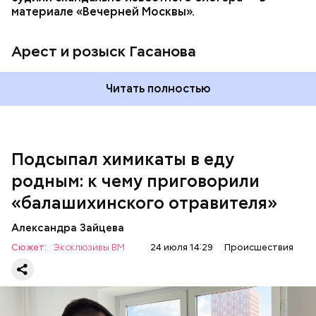
материале «Вечерней Москвы».
Арест и розыск Гасанова
Началось расследование. В квартире потерпевших
Читать полностью
установили скрытую камеру видеонаблюдения. На
записи попал 25-летний сын потерпевших Артем
Миссюра, который тайно приходил в квартиру
матери и отчима и подсыпал им в еду химикаты.
Подсыпал химикаты в еду
Также отравленную пищу ела его младшая сестра.
родным: к чему приговорили
«балашихинского отравителя»
Play
Александра Зайцева
Video
Сюжет:
Эксклюзивы ВМ
24 июля 14:29
Происшествия