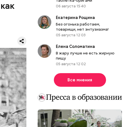
таблетка-оригами
 как
06 августа 15:40
Екатерина Рощина
Без огонька работаем,
товарищи, нет энтузиазма!
05 августа 12:03
Елена Соломатина
В жару лучше не есть жирную
пищу
05 августа 12:02
ветских
тстве:
зоблачную
Все мнения
вместе с
тком стал
лесарное