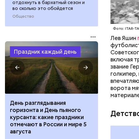
отдохнуть в бархатный сезон и
во сколько это обойдется
Общество
Фото: ITAR-T
Лев Яшин
футболист
Праздник каждый день
Советског
включая т
звание Ге
голкипер,
впечатляю
ворота мя
материале
День разглядывания
День качания
горизонта и День пьяного
День шампан
Детств
курсанта: какие праздники
праздники о
отмечают в России и мире 5
и мире 4 авг
августа