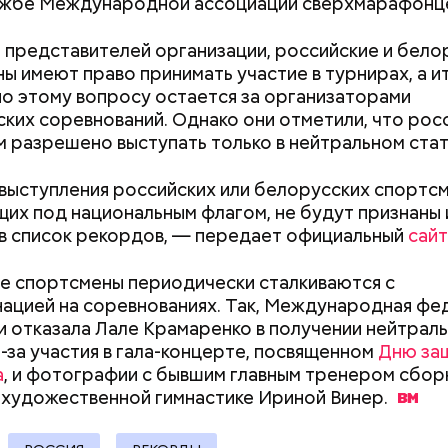
жбе Международной ассоциации сверхмарафонцев
 представителей организации, российские и бело
49 года Яшин присоединился к главному составу 
ы имеют право принимать участие в турнирах, а и
ьим вратарем. В любимом клубе он играл до конца
о этому вопросу остается за организаторами
го пути — начала 70-х. Яшин был так сильно пред
 футболист играл за команду московского «Динам
ких соревнований. Однако они отметили, что рос
что даже в ходе игр за сборную не мог расстаться 
оветского Союза. Он прославился выдающимися
 разрешено выступать только в нейтральном стат
, на которой была начертана буква «Д».
ями, включая триумф на Олимпийских играх и чем
осил звание Героя Соцтруда. Итоги его карьеры
ыступления российских или белорусских спортсм
щи: 812 игр, в 207 из которых он поймал все летев
их под национальным флагом, не будут признаны 
чи. Жизненный и карьерный путь «
короля ворот
» —
в список рекордов, — передает официальный
сайт
 «Вечерней Москвы».
е спортсмены периодически сталкиваются с
ацией на соревнованиях. Так, Международная фе
и отказала Лале Крамаренко в получении нейтрал
з-за участия в гала-концерте, посвященном
Дню за
а
, и фотографии с бывшим главным тренером сбор
Как узнать, снесут ли дом по
Как предотврат
 художественной гимнастике Ириной
Винер.
реновации в Москве: где
диабета
искать информацию и сроки