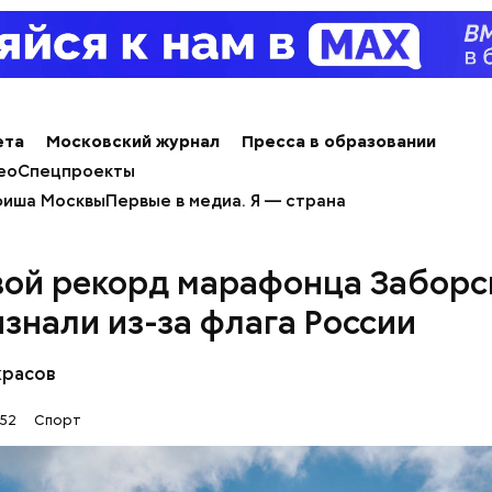
модеятельность. Требовали, чтобы все играли один
я новаторских приемов.
Как сложились су
Для прощения по
актеров фильма
три смерти: за что
«Приключения Бу
наказан адмирал
ета
Московский журнал
Пресса в образовании
Кузнецов
ео
Спецпроекты
иша Москвы
Первые в медиа. Я — страна
ой рекорд марафонца Заборс
изнали из-за флага России
красов
:52
Спорт