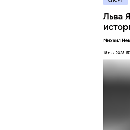
СПОРТ
документы
Льва 
истор
Михаил Не
18 мая 2025 15
Карьер
Кроме тог
топ лучши
спортсмен
ФУТБОЛ