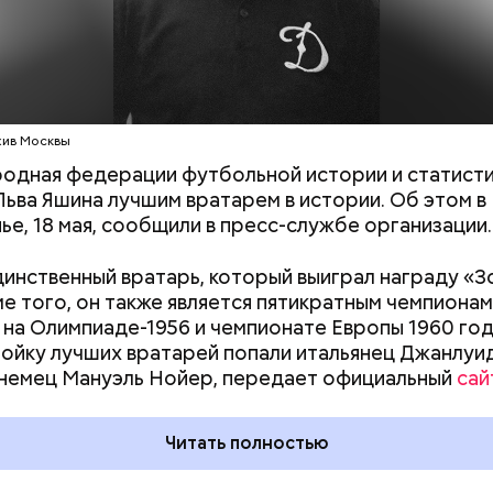
хив Москвы
дная федерации футбольной истории и статистик
Льва Яшина лучшим вратарем в истории. Об этом в
ье, 18 мая, сообщили в пресс-службе организации.
 войны семейство опять вернулось жить в столицу.
инственный вратарь, который выиграл награду «
н на заводе играл в футбол в команде любителей.
ме того, он также является пятикратным чемпионам
о возраста, юноша отправился служить. В солдат
на Олимпиаде-1956 и чемпионате Европы 1960 год
 талант тренер ФК «Динамо» Аркадий Чернышев: 
ойку лучших вратарей попали итальянец Джанлуи
 резвого юношу в молодежную сборную.
немец Мануэль Нойер, передает официальный
сай
Читать полностью