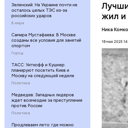
Лучши
Зеленский: На Украине почти не
осталось целых ТЭС из-за
жил и
российских ударов
В мире
Ника Комк
Самира Мустафаева: В Москве
созданы все условия для занятий
18 мая 2025 14
спортом
Город
ТАСС: Уиткофф и Кушнер
Лев родил
планируют посетить Киев и
труженико
Москву на следующей неделе
мальчик м
ФУТБОЛ
Политика
жизнь пре
семьей эв
Медведев: Западных лидеров
работнико
ждет возмездие за преступления
дело и за
против России
Политика
Продлеваем лето: где можно