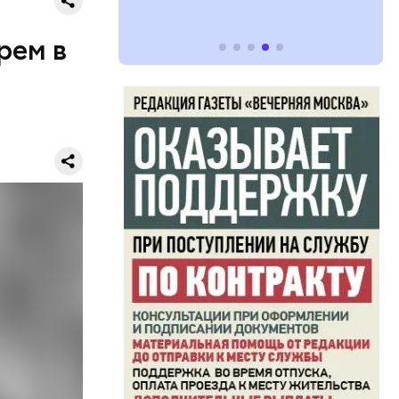
рем в
оставил
ли 32