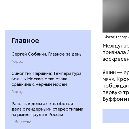
Фото: Главар
Главное
Междунаро
признала 
Сергей Собянин. Главное за день
воскресен
Город
На исходе
Яшин — ед
после сме
Синоптик Паршина: Температура
мяч». Кро
воды в Москве-реке стала
призывног
сравнима с Черным морем
побеждал 
разглядел
первую тр
Город
пригласил
Буффон и 
Разрыв в деньгах: как обстоят
дела с гендерными стереотипами
на рынке труда в России
Общество