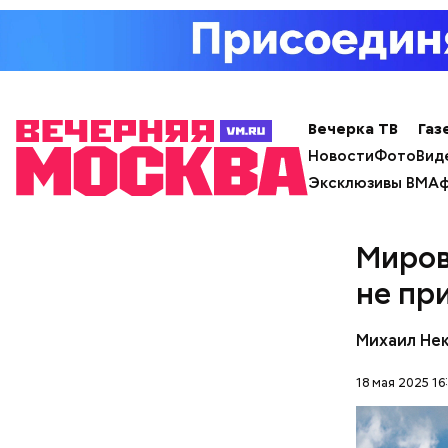
за эту са
применени
Вечерка ТВ
Газ
Новости
Фото
Вид
Эксклюзивы ВМ
Аф
Миров
не пр
Михаил Не
18 мая 2025 16