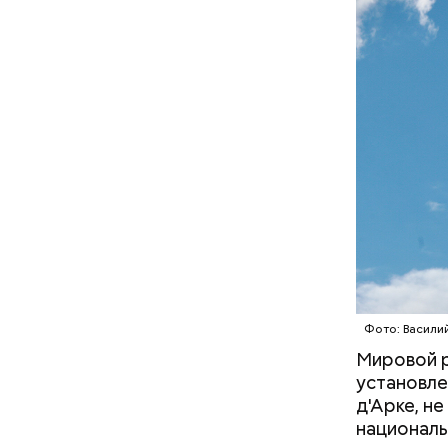
Способнос
видах спо
активно зв
свой выбо
то: где можно
«Поколение соло»: что стоит
архатный
за желанием молодежи жить
ько это
с фокусом «на себя»
Фото: Васили
Мировой р
установле
д'Арке, н
националь