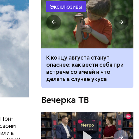
разных
Эксклюзивы
 СССР, его
е сделал
ит новый
К концу августа станут
 стоит ли
опаснее: как вести себя при
говорят
встрече со змеей и что
делать в случае укуса
Вечерка ТВ
-Пон-
 своим
или в