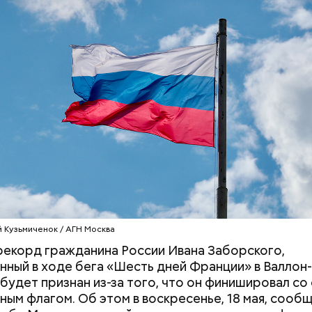
ти Яшина позволяли ему быть востребованным в 
рта. Он был хорош в хоккее. В 50-х стал чемпионом
али в сборную страны, но он отказался, так как уж
р.
Разрыв в деньгах: как
В прокат выход
обстоят дела с гендерными
фильм «Чучело»:
стереотипами на рынке
смотреть и что 
труда в России
критики
й Кузьмиченок / АГН Москва
екорд гражданина России Ивана Заборского,
нный в ходе бега «Шесть дней Франции» в Валлон
е будет признан из-за того, что он финишировал со
ным флагом. Об этом в воскресенье, 18 мая, сообщ