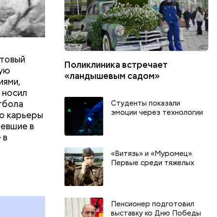
ьтовый
Поликлиника встречает
ную
«ландышевым садом»
иями,
 носил
тбола
Студенты показали
эмоции через технологии
го карьеры
тевшие в
 в
«Витязь» и «Муромец».
Первые среди тяжелых
и
Пенсионер подготовил
выставку ко Дню Победы