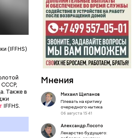
и (IFFHS)
 Лев
Золотой
Мнения
 Достигнув
 СССР,
е
а. Также в
он
Михаил Щипанов
джи
Плевать на критику
т
IFFHS.
очередного нытика
06 августа 15:41
Александр Лосото
Лекарство будущего: