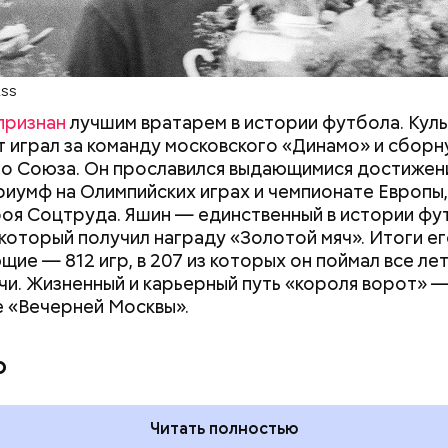
ASS
признан
лучшим вратарем в истории футбола. Кул
 играл за команду московского «Динамо» и сбор
о Союза. Он прославился выдающимися достижен
риумф на Олимпийских играх и чемпионате Европы,
роя Соцтруда. Яшин — единственный в истории фу
 который получил награду «Золотой мяч». Итоги е
щие — 812 игр, в 207 из которых он поймал все ле
чи. Жизненный и карьерный путь «короля ворот» —
 «Вечерней Москвы».
 на качелях и
Всемирный день кошек и
ского: какие
Международный день
о
тмечают в России
бесконечности: какие
уста
праздники отмечают в Росси
и мире 8 августа
Читать полностью