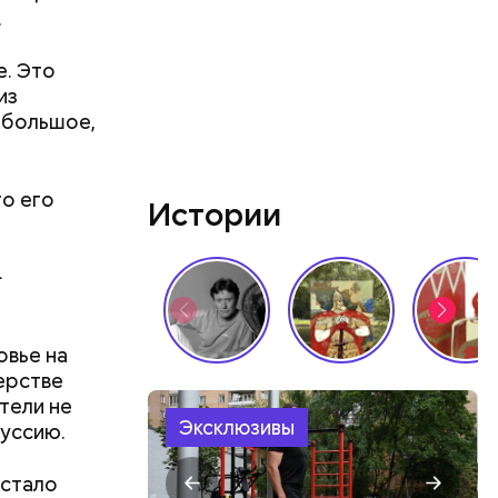
.
е. Это
лаваш с
из
зде
о большое,
удет. Чем
у что это
ементов, —
о его
Истории
—
овье на
ерстве
тели не
Эксклюзивы
руссию.
, стало