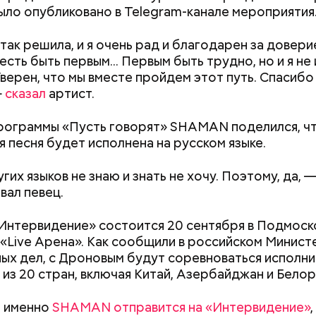
ыло опубликовано в Telegram-канале мероприятия
так решила, и я очень рад и благодарен за довери
е распространенные борщ, щи, котлеты, салаты, 
сть быть первым... Первым быть трудно, но и я не 
и сыром, пироги, омлет, запеканка. Щавеля там ве
 Уверен, что мы вместе пройдем этот путь. Спасиб
тся немного, поэтому никакого вреда от него не б
—
сказал
артист.
знее рацион питания человека, тем лучше. Потом
 вероятность возникновения дефицитов микроэл
рограммы «Пусть говорят» SHAMAN поделился, чт
пециалист.
я песня будет исполнена на русском языке.
гих языков не знаю и знать не хочу. Поэтому, да, 
ал певец.
Интервидение» состоится 20 сентября в Подмоск
«Live Арена». Как сообщили в российском Минист
ых дел, с Дроновым будут соревноваться исполни
;
 из 20 стран, включая Китай, Азербайджан и Бело
а;
о именно
SHAMAN отправится на «Интервидение»
ое масло;