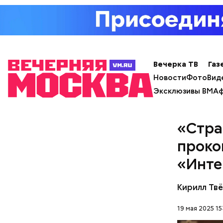
Вечерка ТВ
Газ
Новости
Фото
Вид
Эксклюзивы ВМ
Аф
с сахар
лишним 
«Стра
Спагет
проко
«Инте
Кирилл Тв
19 мая 2025 15