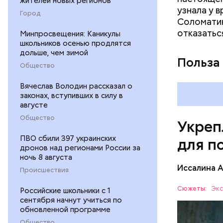
рекоменду
жителей новых регионов
узнала у 
раздражен
Город
Соломатин
исключить
отказатьс
Минпросвещения: Каникулы
повышению
школьников осенью продлятся
дольше, чем зимой
Польза
Общество
Вячеслав Володин рассказал о
законах, вступивших в силу в
августе
Общество
Укреп
ПВО сбили 397 украинских
для п
дронов над регионами России за
ночь 8 августа
Иссалина 
Происшествия
Сюжеты:
Экс
Российские школьники с 1
сентября начнут учиться по
обновленной программе
Общество