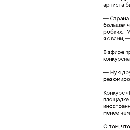
артиста б
— Страна 
— Наиболе
большая че
творогом 
робких...
используе
я с вами, 
разнообра
исключает
В эфире п
заверил с
конкурсна
— Ну я дру
резюмиров
Конкурс «
площадке 
иностранн
кабачок
менее чем
петрушк
чеснок;
О том, чт
оливков