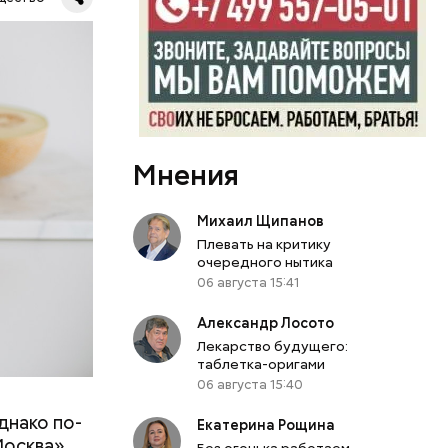
ь,
и и
Мнения
Михаил Щипанов
Плевать на критику
очередного нытика
06 августа 15:41
Александр Лосото
Лекарство будущего:
таблетка-оригами
06 августа 15:40
днако по-
 ему не
Екатерина Рощина
Москва»
Без огонька работаем,