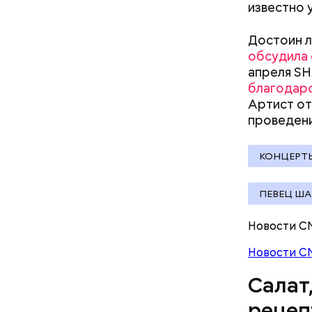
известно 
соль.
Фото: Shutt
Достоин л
обсудила 
апреля SH
благодар
Артист от
проведен
А врач-эн
множество
Вред д
КОНЦЕРТ
ПЕВЕЦ Ш
Новости С
Новости С
Салат
рецеп