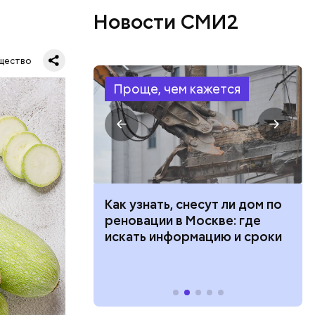
Новости СМИ2
щество
Проще, чем кажется
в день, и
 100 тысяч
Как узнать, снесут ли дом по
ряются
дарства при
реновации в Москве: где
ии: кто может
искать информацию и сроки
 какие нужны
вает
р,
тина
ргор
ыбрать