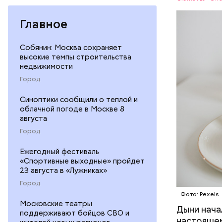
организму
рассказал
Главное
ЗДОРОВЬ
минералам
ФРУКТЫ
Собянин: Москва сохраняет
высокие темпы строительства
недвижимости
Город
Синоптики сообщили о теплой и
облачной погоде в Москве 8
августа
Город
Ежегодный фестиваль
«Спортивные выходные» пройдет
23 августа в «Лужниках»
Город
Фото: Pexels
Московские театры
Дыни начал
— Если че
поддерживают бойцов СВО и
настоящем