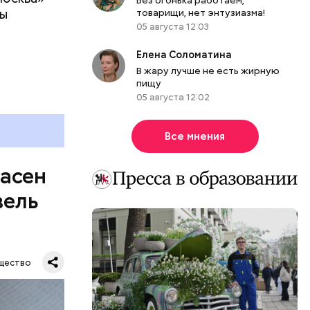
роме
ны
товарищи, нет энтузиазма!
же лучше
05 августа 12:03
т
ривести к
болочки.
Елена Соломатина
В жару лучше не есть жирную
пищу
05 августа 12:02
Все мнения
пасен
вель
щество