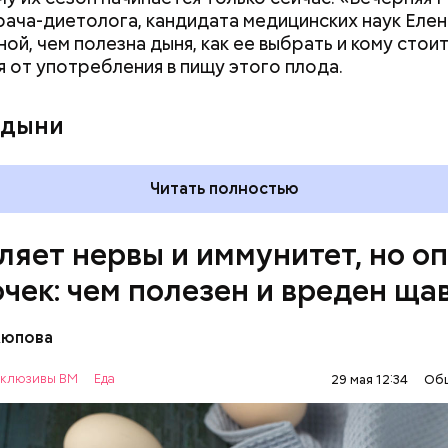
ется. При артрите, гастрите, холецистите, синд
врача-диетолога, кандидата медицинских наук Еле
ного кишечника, язвах и панкреатите продукт то
ой, чем полезна дыня, как ее выбрать и кому стои
 из рациона, — предупредила врач. — Он может п
я от употребления в пищу этого плода.
 кислотности желудка и раздражать слизистые о
 дыни
Читать полностью
ляет нервы и иммунитет, но о
очек: чем полезен и вреден ща
Аюпова
клюзивы ВМ
Еда
29 мая 12:34
Об