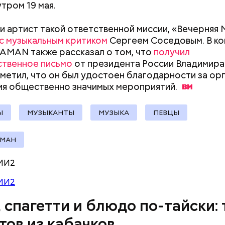
утром 19 мая.
erstock
и артист такой ответственной миссии, «Вечерняя 
с музыкальным критиком
Сергеем Соседовым. В ко
Похудеть поможет горчица:
На какие «коша
AMAN также рассказал о том, что
получил
чем полезно это растение и
можно поделит
ственное письмо
от президента России Владимира
продукты, которые из него
метил, что он был удостоен благодарности за ор
производят
ия общественно значимых
мероприятий.
докринолог Алексей Калинчев рассказал, что сущ
 блюд, где используют растение.
ыни
Ы
МУЗЫКАНТЫ
МУЗЫКА
ПЕВЦЫ
АМАН
МИ2
МИ2
, спагетти и блюдо по-тайски: 
тов из кабачков