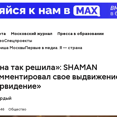
ета
Московский журнал
Пресса в образовании
ео
Спецпроекты
иша Москвы
Первые в медиа. Я — страна
ным диабетом;
весом.
на так решила»: SHAMAN
ти из кабачков
мментировал свое выдвижени
рвидение»
ёрдый
:46
Общество