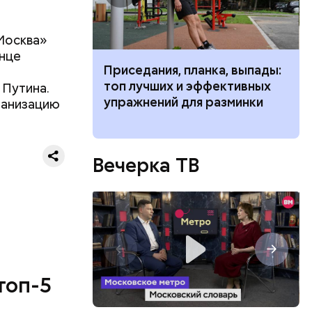
Москва»
нце
чьи» типажи
Приседания, планка, выпады:
ь людей
топ лучших и эффективных
 Путина.
упражнений для разминки
ганизацию
ествует
Вечерка ТВ
топ-5