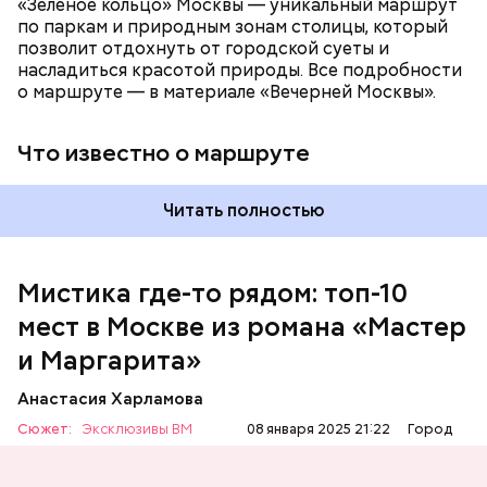
«Зеленое кольцо» Москвы — уникальный маршрут
по паркам и природным зонам столицы, который
позволит отдохнуть от городской суеты и
насладиться красотой природы. Все подробности
о маршруте — в материале «Вечерней Москвы».
Что известно о маршруте
Читать полностью
Мистика где-то рядом: топ-10
На данный момент квартира на Большой Садовой
мест в Москве из романа «Мастер
стала Музеем Булгакова. В ней воссоздана
атмосфера жизни и быта начала ХХ века с большим
и Маргарита»
количеством вещей, которые имеют отношение к
роману.
Анастасия Харламова
Сюжет:
Эксклюзивы ВМ
08 января 2025 21:22
Город