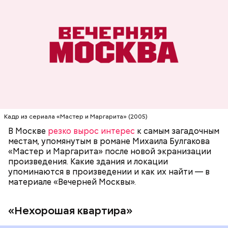
Одно из культовых мест романа Булгакова «Мастер
и Маргарита» — это «нехорошая квартира» в доме
№ 50 302-Бис. Именно в ней проживал повелитель
сил тьмы Воланд. Настоящая «нехорошая
квартира» находится на улице Большой Садовой,
МОСКВА
ПИСАТЕЛИ
МИХАИЛ БУЛГАКОВ
дом 10. В маленькой комнате в коммуналке жил и
работал Михаил Булгаков три года — с 1921-го по
1924-й. Он называл ее «гнусной комнатой в гнусном
доме», потому что в доме постоянно происходили
перебои с электричеством, протекал потолок, за
стенкой ругались соседи. Именно поэтому она
стала прототипом «нехорошей квартиры», где жил
Кадр из сериала «Мастер и Маргарита» (2005)
Воланд со своей свитой, где прошел бал Сатаны.
В Москве
резко вырос интерес
к самым загадочным
местам, упомянутым в романе Михаила Булгакова
«Мастер и Маргарита» после новой экранизации
произведения. Какие здания и локации
упоминаются в произведении и как их найти — в
материале «Вечерней Москвы».
«Нехорошая квартира»