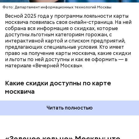
В настоящее время велоинфраструктура «Зеленого
кольца» реализована в пяти округах города,
Фото: Департамент информационных технологий Москвы
подчеркнули в ЦОДД:
Весной 2025 года у программы лояльности карты
москвича появилась своя онлайн-страница. На ней
собрана вся информация о скидках, которые
доступны льготным категориям горожан, с
интерактивной картой и списком предприятий,
предлагающих специальные условия. Кто имеет
право на получение карты москвича, какие скидки
и льготы по ней доступны и как ее оформить — в
материале «Вечерней Москвы».
Подвал Мастера
Какие скидки доступны по карте
москвича
— На сегодняшний день уже готово более 50
процентов веломаршрута, то есть около 71
километра. В 2023 году его продлили — от
Читать полностью
Тимирязевского парка до Лосиного Острова за
счет проложения велополос на улицах между
парками. Таким образом, уже готовы участки от
метро «Профсоюзная» до Лосиного Острова.
Безусловно, самым известным местом из романа
«Зеленое кольцо» Москвы: что