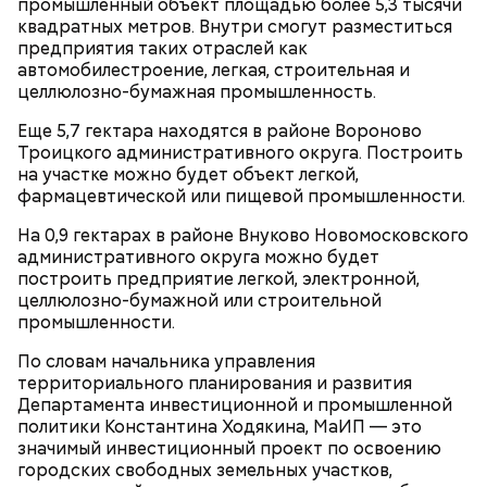
промышленный объект площадью более 5,3 тысячи
квадратных метров. Внутри смогут разместиться
предприятия таких отраслей как
автомобилестроение, легкая, строительная и
Маршрут зеленого кольца проходит через:
В разделе «Каталог» представлены все
целлюлозно-бумажная промышленность.
предложения партнеров. В нем можно включить
Еще 5,7 гектара находятся в районе Вороново
сортировку по типам льготы, интересующим
Троицкого административного округа. Построить
В Большом Гнездниковском переулке Мастер
товарам и услугам, брендам, станциям метро и
на участке можно будет объект легкой,
впервые увидел Маргариту с букетом мимоз в
другим.
фармацевтической или пищевой промышленности.
руках. Именно здесь в доме № 10, где было
московское отделение газеты «Накануне», работал
На 0,9 гектарах в районе Внуково Новомосковского
Михаил Булгаков. Кстати, этот дом упоминается в
административного округа можно будет
сборнике писателя «Дьяволиада» и очерке «Сорок
построить предприятие легкой, электронной,
сороков».
целлюлозно-бумажной или строительной
промышленности.
По словам начальника управления
территориального планирования и развития
Департамента инвестиционной и промышленной
политики Константина Ходякина, МаИП — это
значимый инвестиционный проект по освоению
городских свободных земельных участков,
На главной странице сайта
karta.mos.ru
можно