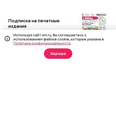
Я даю
согласие
на обработку своих
персональных данных.
Используя сайт vm.ru, Вы соглашаетесь с
Новости
Вечерка ТВ
использованием файлов cookie, которые указаны в
Политике конфиденциальности
Статьи
Архив газеты
Мнения
Спецпроекты
Хорошо
Фотогалереи
Пресса в образовании
Подписка на печатные
издания
Оформить