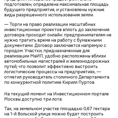
подготовлен, определена максимальная площадь
Дом Грибоедова
Карта маршрута
будущего предприятия, и установлены нужные
виды разрешенного использования земли.
Фото: Пресс-служба ЦОДД
— Торги на право реализации масштабных
инвестиционных проектов вплоть до заключения
Ботанический сад РАН;
договора проходят онлайн: предпринимателям не
ВДНХ;
нужно тратить время на работу с бумажными
Лосиный Остров;
документами. Договор заключается напрямую с
Измайловский парк;
городом. Участки, предназначенные для
Кемеровский лесопарк;
Также существует раздел «Стать партнером»,
реализации МаИП, удобно расположены вблизи
Парк Кузьминки;
который будет полезен представителям бизнеса. В
автомобильных магистралей и железнодорожных
Парк 850-летия Москвы;
нем можно найти информацию о том, какие
путей, что позволит эффективно выстроить
Братеевскую пойму;
преимущества дает предпринимателям участие в
логистические процессы на предприятиях, —
Борисовские пруды;
программе лояльности. Там же можно заполнить и
отметил руководитель столичного Департамента
Царицыно;
Исследователи считают, что в Большом
отправить заявку на присоединение к ней.
по конкурентной политике Кирилл Пуртов.
Битцевский лес;
Гнездниковском переулке Михаил Булгаков
Теплый Стан;
впервые увидел Елену Шиловскую. Она была его
На текущий момент на Инвестиционном портале
Парк победы;
третьей женой и хранительницей литературного
Москвы доступно три лота:
Долину реки Сетунь;
наследия писателя. Они познакомились в доме №
Парк Фили;
10, когда были в гостях у общих друзей. Они сразу
Так, на земельном участке площадью 0,67 гектара
Парк Покровское-Стрешнево;
влюбились друг в друга, несмотря на то, что оба на
на 1-й Вольской улице можно будет построить
Тимирязевский парк.
тот момент состояли в браке.