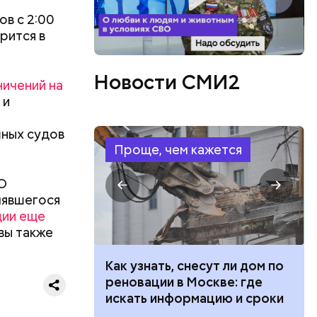
блей. Эти
ственными
в с 2:00
рится в
Новости СМИ2
ничений на
 и
шных судов
Проще, чем кажется
ВО
лявшегося
ции еще
вы также
 100 тысяч
Как узнать, снесут ли дом по
дарства при
реновации в Москве: где
ии: кто может
искать информацию и сроки
ризнался,
 какие нужны