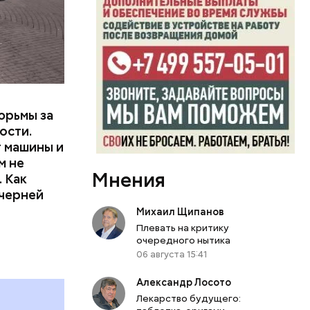
или
ий сын
артиру
вленную
юрьмы за
ости.
т машины и
м не
Мнения
 Как
ечерней
Михаил Щипанов
Плевать на критику
очередного нытика
06 августа 15:41
Александр Лосото
Лекарство будущего: