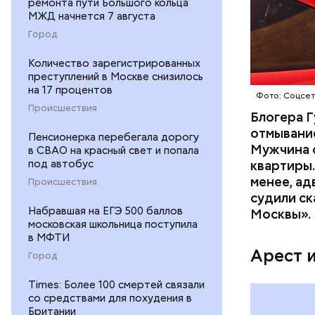
ремонта пути Большого кольца
Началось 
МЖД начнется 7 августа
скрытую к
Город
потерпевш
Количество зарегистрированных
матери и 
преступлений в Москве снизилось
пищу ела 
на 17 процентов
Фото: Соцсе
Происшествия
Блогера Г
отмывание
Пенсионерка перебегала дорогу
Мужчина о
в СВАО на красный свет и попала
под автобус
квартиры.
менее, ад
Происшествия
судили ск
Pl
Набравшая на ЕГЭ 500 баллов
Москвы».
московская школьница поступила
Vi
в МФТИ
Арест 
Город
Times: Более 100 смертей связали
со средствами для похудения в
Британии