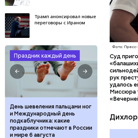
Трамп анонсировал новые
переговоры с Ираном
Фото: Пресс-
Праздник каждый день
Суд приг
«балаших
сильнодей
рук прест
удалось е
Миссюра т
«Вечерне
День шевеления пальцами ног
День разгля
и Международный день
горизонта и 
Дихлор
подкаблучника: какие
курсанта: ка
праздники отмечают в России
отмечают в Р
и мире 6 августа
августа