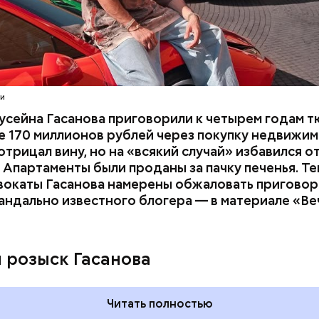
расследование. В квартире потерпевших установ
амеру видеонаблюдения. На записи попал 25-летн
их Артем Миссюра, который тайно приходил в кв
отчима и подсыпал им в еду химикаты. Также отра
его младшая сестра.
ти
усейна Гасанова приговорили к четырем годам т
 170 миллионов рублей через покупку недвижим
трицал вину, но на «всякий случай» избавился о
 Апартаменты были проданы за пачку печенья. Те
вокаты Гасанова намерены обжаловать приговор.
андально известного блогера — в материале «В
ay
deo
и розыск Гасанова
Читать полностью