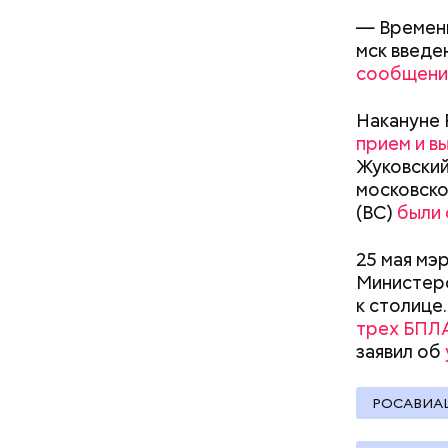
уклонился
деньги он
— Временн
счетами.
мск введе
сообщени
Накануне 
прием и в
Жуковский 
московско
(ВС)
были 
25 мая мэ
Министер
к столице
трех БПЛ
заявил об
РОСАВИА
Молодого 