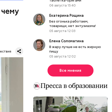
таблетка-оригами
06 августа 15:40
 чему
Екатерина Рощина
Без огонька работаем,
товарищи, нет энтузиазма!
05 августа 12:03
Елена Соломатина
В жару лучше не есть жирную
пищу
ествия
05 августа 12:02
тную
гли
Все мнения
ших
пасть в
еде,