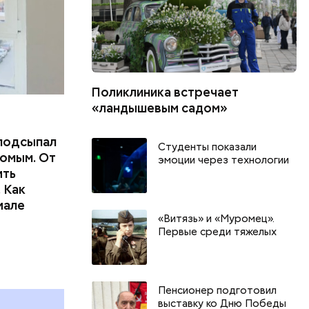
Поликлиника встречает
«ландышевым садом»
подсыпал
Студенты показали
омым. От
эмоции через технологии
ить
 Как
иале
«Витязь» и «Муромец».
Первые среди тяжелых
День арбуза и День поцелуев
День собира
с зеркалом: какие праздники
Международ
и
отмечают в России и мире 3
холостяка: 
августа
отмечают в 
Пенсионер подготовил
августа
выставку ко Дню Победы