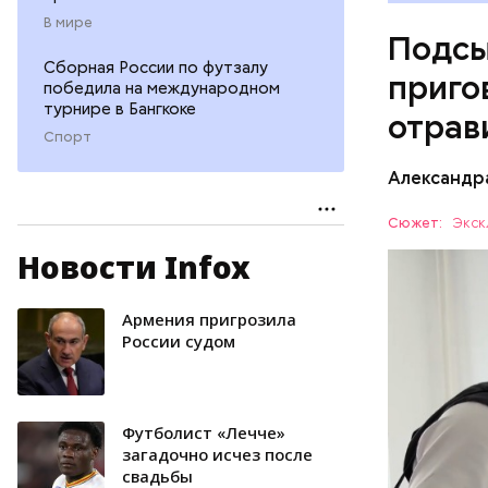
В мире
Подсы
Сборная России по футзалу
приго
победила на международном
турнире в Бангкоке
отрав
Спорт
Видео: пре
Александр
Сюжет:
Экск
Новости Infox
Все начал
больницу 
поставить
Армения пригрозила
ОТРАВЛЕ
направили
России судом
сильнодей
СЛЕДСТВ
организм 
изъятой и
Футболист «Лечче»
загадочно исчез после
свадьбы