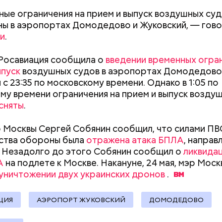
 от уплаты налогов на более чем 170 миллионов ру
 якобы распределил между родственниками и соб
ые ограничения на прием и выпуск воздушных судо
ны в аэропортах Домодедово и Жуковский, — гово
и
.
Росавиация сообщила о
введении временных огра
ыпуск
воздушных судов в аэропортах Домодедово
с 23:35 по московскому времени. Однако в 1:05 по
му времени ограничения на прием и выпуск возду
сняты
.
р Москвы Сергей Собянин сообщил, что силами П
ства обороны была
отражена атака БПЛА
, направ
. Незадолго до этого Собянин сообщил о
ликвида
А
на подлете к Москве. Накануне, 24 мая, мэр Моск
уничтожении двух украинских дронов
.
Как поменять батареи дома и
Как получить до
не получить штраф
рублей от госу
ЦИЯ
АЭРОПОРТ ЖУКОВСКИЙ
ДОМОДЕДОВО
трудной ситуац
человека задержали. На первом же допросе он п
претендовать и