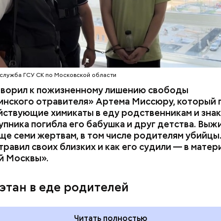
служба ГСУ СК по Московской области
оворил к пожизненному лишению свободы
инского отравителя» Артема Миссюру, который 
ствующие химикаты в еду родственникам и знак
упника погибла его бабушка и друг детства. Выж
ще семи жертвам, в том числе родителям убийцы.
равил своих близких и как его судили — в матер
й Москвы».
дывания
День качания на качелях и
День пьяного
День шампанского: какие
этан в еде родителей
кие праздники
праздники отмечают в Росси
оссии и мире 5
и мире 4 августа
Читать полностью