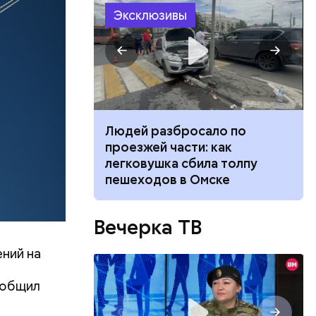
 получал
Эксклюзивы
 на
в
ч: поможет ли
Людей разбросало по
ок сбросить
проезжей части: как
легковушка сбила толпу
пешеходов в Омске
Вечерка ТВ
ний на
ообщил
ов