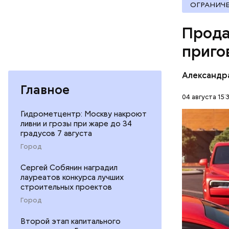
что плани
ОГРАНИЧ
посчитали
которая в
Прода
дней Мисс
приго
Фото: База
Александр
Главное
04 августа 15:
Гидрометцентр: Москву накроют
В мае 202
ливни и грозы при жаре до 34
Гусейна Г
градусов 7 августа
неуплате 
НАЛОГИ
Город
размере. 
ГАСАН ГУ
Сергей Собянин наградил
лауреатов конкурса лучших
строительных проектов
Город
Второй этап капитального