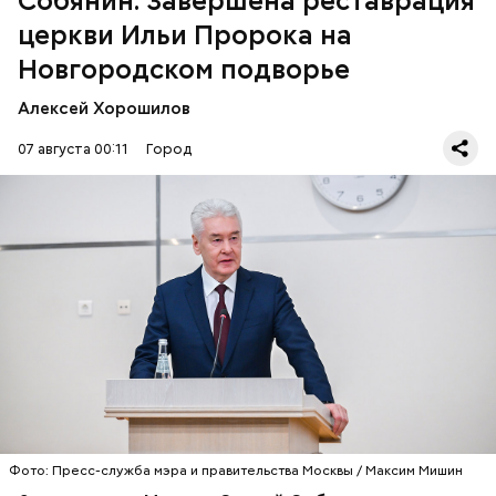
Собянин: Завершена реставрация
церкви Ильи Пророка на
Новгородском подворье
Алексей Хорошилов
07 августа 00:11
Город
Недавно храм отметил свое 500-летие.
РЕСТАВРАЦИЯ
ЦЕРКОВЬ
МОСКВА
СЕРГЕЙ СОБЯНИН
Ранее он сообщил, что 16 столичных учеников 5–7-х
классов
стали победителями
, еще 17 получили
дипломы призеров на всероссийском конкурсе
«Большая перемена».
Фото: Пресс-служба мэра и правительства Москвы / Максим Мишин