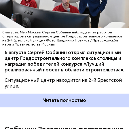
религиозного значения.
6 августа. Мэр Москвы Сергей Собянин наблюдает за работой
операторов в ситуационном центре Градостроительного комплекса
на 2-й Брестской улице / Фото: Владимир Новиков / Пресс-служба
мэра и Правительства Москвы
6 августа Сергей Собянин открыл ситуационный
центр Градостроительного комплекса столицы и
— Кропотливая работа по сохранению памятника
наградил победителей конкурса «Лучший
заняла шесть лет. Трудились реставраторы
реализованный проект в области строительства».
различных специальностей: каменщики, столяры,
специалисты по фасадным работам и отделке, —
Ситуационный центр находится на 2-й Брестской
отметил Сергей Собянин.
улице.
Читать полностью