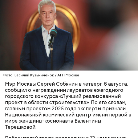
Сергей Собянин назвал лучшие строительные проекты Москвы
В числе отмеченных проектов оказались школа
2025 года / Видео: МАКС / Мэр Москвы Сергей Собянин
«Летово Джуниор», большой лыжный трамплин на
Воробьевых горах, кинокластер Киностудии
детских и юношеских фильмов имени Горького,
Дом русского бильярда «Москва», офисный
Фото: Василий Кузьмиченок / АГН Москва
МОСКВА
РОССИЯ
СЕРГЕЙ СОБЯНИН
комплекс ICITY, Технополис модульного
Мэр Москвы Сергей Собянин в четверг, 6 августа,
домостроения и крупномодульный дом на улице
сообщил о награждении лауреатов ежегодного
Гарибальди.
городского конкурса «Лучший реализованный
проект в области строительства». По его словам,
главным проектом 2025 года эксперты признали
Национальный космический центр имени первой в
мире женщины-космонавта Валентины
Терешковой.