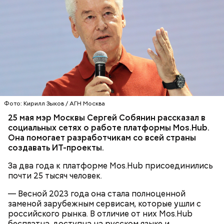
Фото: Кирилл Зыков / АГН Москва
Мэр наградил победителей в 12 номинациях. Так,
25 мая мэр Москвы Сергей Собянин рассказал в
лучшими объектами метрополитена и
социальных сетях о работе платформы Mos.Hub.
железнодорожного транспорта признали станции
Она помогает разработчикам со всей страны
«Вавиловская», «Академическая», «Крымская» и
создавать ИТ-проекты.
«ЗИЛ» Троицкой линии метро. Победу в
номинации «Лучшее искусственное сооружение»
За два года к платформе Mos.Hub присоединились
присудили мосту Академика Королева. Большой
почти 25 тысяч человек.
лыжный трамплин на Воробьевых горах — лучший
строительный объект.
— Весной 2023 года она стала полноценной
заменой зарубежным сервисам, которые ушли с
российского рынка. В отличие от них Mos.Hub
бесплатна, доступна на русском языке и