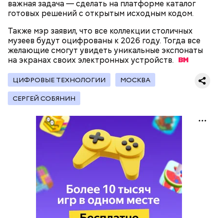
важная задача — сделать на платформе каталог
готовых решений с открытым исходным кодом.
Также мэр заявил, что все коллекции столичных
музеев будут оцифрованы к 2026 году. Тогда все
— Это не только узкопрофессиональный праздник,
желающие смогут увидеть уникальные экспонаты
но не побоюсь сказать, что это общегородской и
на экранах своих электронных
устройств.
общенациональный праздник. Все, что мы видим
вокруг, что построено до нас, — построено
ЦИФРОВЫЕ ТЕХНОЛОГИИ
МОСКВА
строителями. То, что построено сегодня и будет
жить в веках, создается вашими руками. От того,
СЕРГЕЙ СОБЯНИН
как вы работаете, насколько добросовестно
выполняете задачи, стоящие перед Строительным
комплексом, насколько вы вкладываете свой талант,
душу, будет зависеть, какой город будет в
будущем и в настоящем, — сказал мэр Москвы в
своей поздравительной речи.