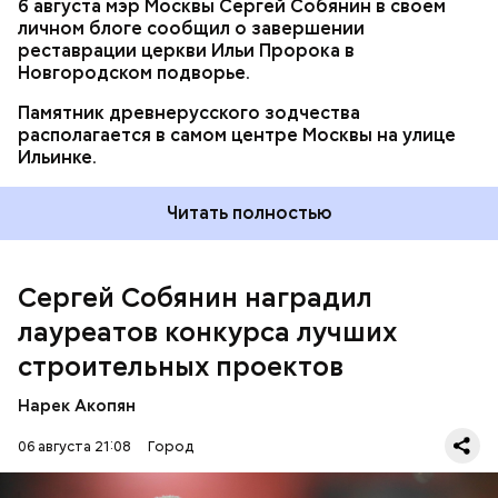
6 августа мэр Москвы Сергей Собянин в своем
личном блоге сообщил о завершении
реставрации церкви Ильи Пророка в
Новгородском подворье.
Памятник древнерусского зодчества
располагается в самом центре Москвы на улице
Ильинке.
Читать полностью
— Спасибо вам, друзья, за высокий
профессионализм, добросовестный труд и
огромный вклад в развитие столицы, за
Сергей Собянин наградил
реализованные проекты, которые делают нашу
лауреатов конкурса лучших
любимую Москву красивой и комфортной, —
написал Собянин в
МАКС
.
строительных проектов
Нарек Акопян
Play
06 августа 21:08
Город
Video