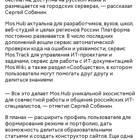
размещается на городских серверах, — рассказал
Мэр наградил лауреатов ежегодного конкурса
Сергей Собянин.
«Лучший реализованный проект в области
строительства». В 2026 году по итогам
Mos.Hub актуальна для разработчиков, вузов, школ,
голосования членов городской конкурсной
веб-студий и целых регионов России. Платформа
комиссии в финал вышли 35 проектов,
постоянно развивается. В число последних
реализованных в 2025 году. Проектом года
дополнений вошли сервис автоматической
признали Национальный космический центр имени
проверки кода на ошибки и уязвимости, сервис
первой в мире женщины-космонавта В. В.
Mos.Track для управления ИТ-проектами и
Терешковой.
задачами, сервис для работы с ИТ-документацией
Mos.Wiki, а также раздел «Сообщество», в котором
пользователи могут помогать друг другу и
делиться знаниями.
— Все это делает Mos.Hub уникальной экосистемой
для совместной работы и общения российских ИТ-
специалистов, — отметил Сергей Собянин.
Сергей Собянин подчеркнул, что, несмотря на
В планах — расширить профиль пользователя для
сложности, все задуманное будет выполнено.
формирования резюме и портфолио, дать
Город активно строит метро, дороги и развязки.
возможность делиться образовательными
По новым стандартам создаются объекты
статьями и создать конструктор сайтов. Еще одна
здравоохранения и образования.