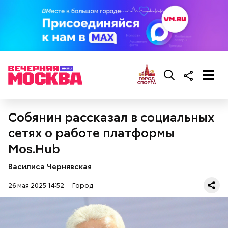
В Молжаниновском районе началось
строительство образовательного комплекса. В
новой школе будут учиться 1050 ребят. На
прилегающей территории разместят стадион,
площадки для активных игр, зону тихого отдыха.
Завершить строительство планируют в 2028 году.
Сейчас на севере Москвы строят 15 социальных
объектов.
Собянин рассказал в социальных
сетях о работе платформы
Mos.Hub
Василиса Чернявская
26 мая 2025 14:52
Город
КСТАТИ