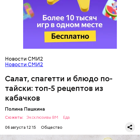
кабачок;
петрушка;
чеснок;
оливковое масло;
соль.
Новости СМИ2
Новости СМИ2
Салат, спагетти и блюдо по-
Однако диетолог предупредила: не для всех дыня
тайски: топ-5 рецептов из
может быть полезна. В первую очередь ее стоит
есть с осторожностью людям:
кабачков
Полина Пашкина
Сюжеты:
Эксклюзивы ВМ
Еда
06 августа 12:15
Общество