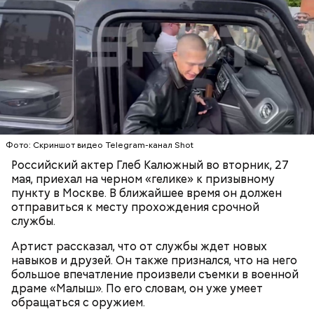
Ранние плоды, по словам врача, лучше не есть:
Терапевт Кондрахин назвал
Чистит сосуды и защищает от
продукты и напитки, которые
рака: чем полезен кресс-салат
выводят токсины из организма
Фото: Скриншот видео Telegram-канал Shot
Российский актер Глеб Калюжный во вторник, 27
мая, приехал на черном «гелике» к призывному
пункту в Москве. В ближайшее время он должен
отправиться к месту прохождения срочной
Спагетти из кабачков
службы.
Артист рассказал, что от службы ждет новых
навыков и друзей. Он также признался, что на него
большое впечатление произвели съемки в военной
— В дыне содержится много сахара, который
драме «Малыш». По его словам, он уже умеет
представлен фруктозой. С одной стороны — это
обращаться с оружием.
хорошо, потому что дает энергию. Но важно