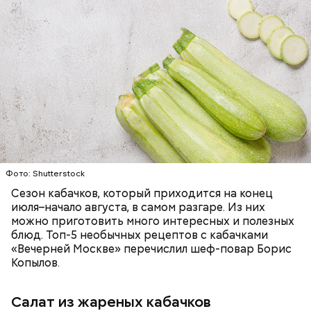
Ингредиенты:
ЕДА
ОВОЩИ
РЕЦЕПТЫ
Фото: Shutterstock
Фото: Shutterstock
Сезон кабачков, который приходится на конец
июля–начало августа, в самом разгаре. Из них
можно приготовить много интересных и полезных
блюд. Топ-5 необычных рецептов с кабачками
«Вечерней Москве» перечислил шеф-повар Борис
Вред дыни
Копылов.
Салат из жареных кабачков