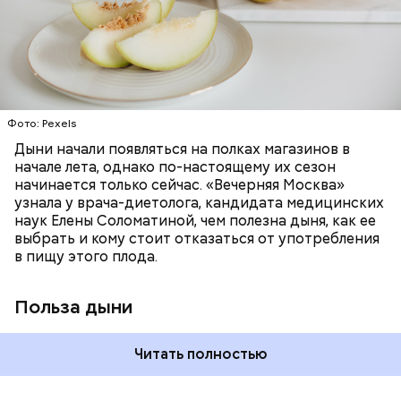
«делает пилинг изнутри», обновляет
минералами. Так, в дыне содержатся:
слизистые оболочки органов. А еще именно
ЗДОРОВЬЕ
ПРАВИЛЬНОЕ ПИТАНИЕ
бета-каротин обеспечивает дыне желтый
ОВОЩИ
ЛЕТО
ФРУКТЫ
цвет;
лютеин и зеаксантин — эти каротиноиды
отлично поддерживают наше зрение;
калий — оказывает мочегонное действие,
Фото: Pexels
поддерживает сердечно-сосудистую
систему и предотвращает скачки давления;
Дыни начали появляться на полках магазинов в
магний — помогает калию и не дает сосудам
начале лета, однако по-настоящему их сезон
спазмироваться.
начинается только сейчас. «Вечерняя Москва»
узнала у врача-диетолога, кандидата медицинских
наук Елены Соломатиной, чем полезна дыня, как ее
выбрать и кому стоит отказаться от употребления
в пищу этого плода.
Польза дыни
Читать полностью