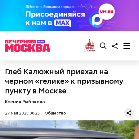
беременным, кормящим женщинам;
людям с ослабленной иммунной системой;
пожилым;
детям.
Глеб Калюжный приехал на
черном «гелике» к призывному
пункту в Москве
Ксения Рыбакова
Ингредиенты:
27 мая 2025 08:25
Общество