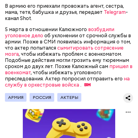
помнить, что сладкими дынями не нужно сильно
В армию его приехали провожать агент, сестра,
увлекаться, так же как и арбузами, людям с
мама, тетя, бабушка и друзья, передает
Telegram
-
сахарным диабетом и лишним весом, —
канал Shot.
подчеркнула доктор.
5 марта в отношении Калюжного
возбудили
уголовное дело
об уклонении от срочной службы в
армии. Позже в СМИ появилась информация о том,
что актер попытался
сымитировать сотрясение
мозга
, чтобы избежать проблем с военкоматом.
— Кабачки, порезанные кубиками, нужно легко
Подобные действия могли грозить ему тюремным
обжарить на сковороде. К ним добавляются зелень
сроком до двух лет. Позже Калюжный сам
пришел в
петрушки, чеснок, соль и оливковое масло.
военкомат
, чтобы избежать уголовного
Получается очень вкусно, — поделился рецептом
преследования. Актер попросил отправить его
на
Копылов.
службу в оркестровые войска
.
АРМИЯ
РОССИЯ
АКТЕРЫ
с сахарным диабетом;
лишним весом.