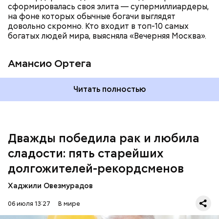
сформировалась своя элита — супермиллиардеры,
на фоне которых обычные богачи выглядят
довольно скромно. Кто входит в топ-10 самых
богатых людей мира, выясняла «Вечерняя Москва».
Амансио Ортега
Читать полностью
В 1991 году Тадзима потеряла мужа. А спустя 11 лет
переехала в дом престарелых. В 2015 году, когда ей
было 115 лет, она была признана самым старым
человеком в Японии, а в 2017-м — старейшим из
живущих людей в мире. Также она была последним
Дважды победила рак и любила
человеком, родившимся в XIX веке. Наби Тадзима
сладости: пять старейших
умерла 21 апреля 2018 года, прожив 117 лет.
долгожителей-рекордсменов
Хаджили Овезмурадов
Наби Тадзима родилась 4 августа 1900 года в
06 июля 13:27
В мире
японском поселке, в котором прожила всю жизнь. В
1911 году она окончила школу и стала работать