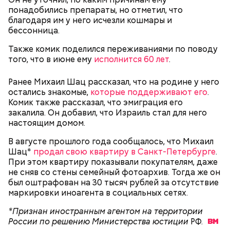
понадобились препараты, но отметил, что
благодаря им у него исчезли кошмары и
бессонница.
Также комик поделился переживаниями по поводу
того, что в июне ему
исполнится 60 лет
.
Фото: wikimedia.org
Ранее Михаил Шац рассказал, что на родине у него
остались знакомые,
которые поддерживают его
.
Комик также рассказал, что эмиграция его
Фото: Shutterstock
закалила. Он добавил, что Израиль стал для него
настоящим домом.
В августе прошлого года сообщалось, что Михаил
Сара Носс (119 лет)
Шац*
продал свою квартиру в Санкт-Петербурге
.
При этом квартиру показывали покупателям, даже
не сняв со стены семейный фотоархив. Тогда же он
был оштрафован на 30 тысяч рублей за отсутствие
Стив Балмер
маркировки иноагента в социальных сетях.
*Признан иностранным агентом на территории
России по решению Министерства юстиции
РФ.