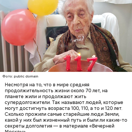
ткачом. В 1919 году женщина вышла замуж и родила
первого ребенка. Всего у пары было девять детей:
семь сыновей и две дочери. Тадзима также
работала на ферме по производству сахарного
тростника, а потом управляла магазином
коричневого сахара вместе с одним из
родственников, но в поле она продолжала
работать аж до 80 лет.
ПЕНСИОНЕРЫ
ПОЖИЛЫЕ ЛЮДИ
РЕКОРДЫ
Фото: public domain
Несмотря на то, что в мире средняя
продолжительность жизни около 70 лет, на
планете жили и продолжают жить
супердолгожители. Так называют людей, которые
Фото: public domain
могут достигнуть возраста 100, 110, а то и 120 лет.
Сколько прожили самые старейшие люди Земли,
какой у них был жизненный путь и были ли какие-то
секреты долголетия — в материале «Вечерней
Москвы».