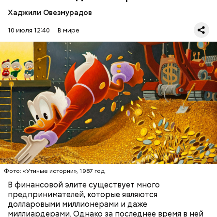
Хаджили Овезмурадов
Амансио Ортега — испанский бизнесмен, который
начинал с работы в магазине и сумел построить
10 июля 12:40
В мире
собственную компанию Inditex, владеющую
многими всемирно известными брендами одежды.
Первоначально это была сеть магазинов Zara,
которая по задумке делала качественную и
стильную одежду по доступным ценам.
Фото: public domain
БОГАТСТВО
БИЗНЕС
ПРЕДПРИНИМАТЕЛИ
МИЛЛИАРДЕРЫ
ДЕНЬГИ
Люсиль Рандон (118 лет)
Фото: «Утиные истории», 1987 год
В финансовой элите существует много
предпринимателей, которые являются
долларовыми миллионерами и даже
Фото: Shutterstock
миллиардерами. Однако за последнее время в ней