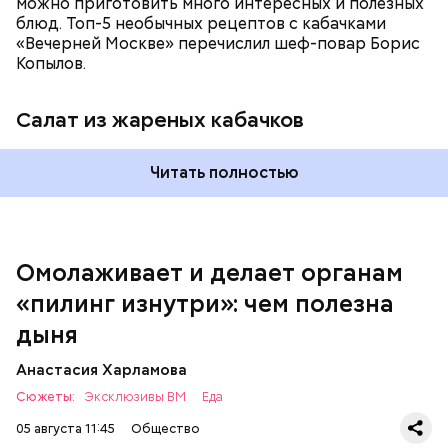
можно приготовить много интересных и полезных
блюд. Топ-5 необычных рецептов с кабачками
«Вечерней Москве» перечислил шеф-повар Борис
Вред дыни
Копылов.
Салат из жареных кабачков
А врач-эндокринолог Алексей Калинчев рассказал,
что существует множество блюд, где используют
растение.
Читать полностью
кремний — укрепляет кости, зубы, волосы и
ногти и оказывает омолаживающее действие;
витамин С — работает как антиоксидант,
иммуномодулятор, помогает выработке
соединительной ткани, улучшает тургор кожи;
Омолаживает и делает органам
клетчатка — достаточно нежная и забирает
«пилинг изнутри»: чем полезна
излишки холестерина, сахара и соли тяжелых
металлов;
дыня
фолиевая кислота (в большом количестве) —
она необходима беременным женщинам,
Анастасия Харламова
— В момент стресса он держит сосуды под
чтобы формировалась нервная трубка у
Сюжеты:
контролем и контролирует более 300 реакций
Эксклюзивы ВМ
Еда
плода. Также ее рекомендуют принимать для
нашего организма. Также положительно влияет на
снижения уровня гомоцистеина — это
05 августа 11:45
Общество
нервную систему, успокаивает, предотвращает
вещество вызывает микровоспаление в