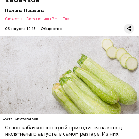
Полина Пашкина
Сюжеты:
Эксклюзивы ВМ
Еда
06 августа 12:15
Общество
Ингредиенты:
— Наиболее распространенные борщ, щи, котлеты,
салаты, лаваш с творогом и сыром, пироги, омлет,
запеканка. Щавеля там везде используется
ЕДА
ОВОЩИ
РЕЦЕПТЫ
немного, поэтому никакого вреда от него не будет.
Чем разнообразнее рацион питания человека, тем
лучше. Потому что это исключает вероятность
возникновения дефицитов микроэлементов, —
заверил специалист.
Фото: Shutterstock
Фото: Shutterstock
Сезон кабачков, который приходится на конец
июля–начало августа, в самом разгаре. Из них