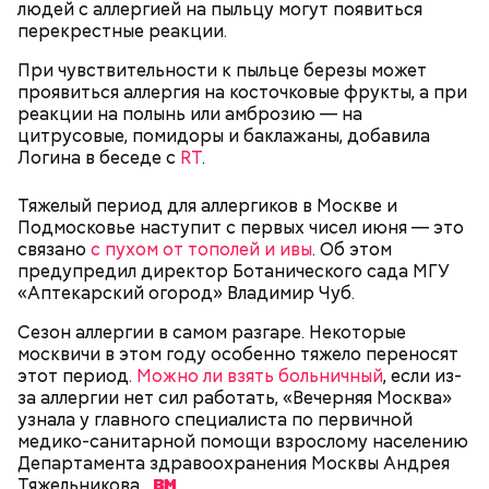
людей с аллергией на пыльцу могут появиться
перекрестные реакции.
При чувствительности к пыльце березы может
проявиться аллергия на косточковые фрукты, а при
— В дыне содержится много сахара, который
реакции на полынь или амброзию — на
представлен фруктозой. С одной стороны — это
цитрусовые, помидоры и баклажаны, добавила
хорошо, потому что дает энергию. Но важно
Логина в беседе с
RT
.
помнить, что сладкими дынями не нужно сильно
увлекаться, так же как и арбузами, людям с
сахарным диабетом и лишним весом, —
Тяжелый период для аллергиков в Москве и
подчеркнула доктор.
Подмосковье наступит с первых чисел июня — это
связано
с пухом от тополей и ивы
. Об этом
предупредил директор Ботанического сада МГУ
«Аптекарский огород» Владимир Чуб.
Сезон аллергии в самом разгаре. Некоторые
— Кабачки, порезанные кубиками, нужно легко
москвичи в этом году особенно тяжело переносят
обжарить на сковороде. К ним добавляются зелень
этот период.
Можно ли взять больничный
, если из-
петрушки, чеснок, соль и оливковое масло.
за аллергии нет сил работать, «Вечерняя Москва»
Получается очень вкусно, — поделился рецептом
узнала у главного специалиста по первичной
Копылов.
медико-санитарной помощи взрослому населению
Департамента здравоохранения Москвы Андрея
Тяжельникова.