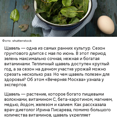
Опасность же щавеля состоит в том, что он
содержит большое количество щавелевой кислоты,
которая может способствовать образованию
Фото: shutterstock
камней в почках, объяснила диетолог.
Щавель — одна из самых ранних культур. Сезон
ЗДОРОВЬЕ
ВРАЧИ
РАСТЕНИЯ
грунтового длится с мая по июнь. В этот период
ПРОДУКТЫ
зелень максимально сочная, нежная и богатая
витаминами. Тепличный щавель доступен круглый
год, а за сезон на дачном участке урожай можно
срезать несколько раз. Но чем щавель полезен для
здоровья? Об этом «Вечерняя Москва» узнала у
экспертов.
Щавель — растение, которое богато пищевыми
волокнами, витамином С, бета-каротином, магнием,
медью, йодом, железом и калием. Как рассказала
врач-диетолог Ирина Писарева, помимо большого
количества витаминов, щавель укрепляет