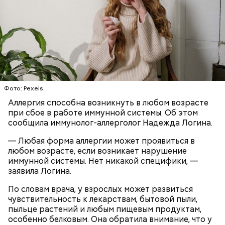
Ингредиенты:
Фото: Pexels
Аллергия способна возникнуть в любом возрасте
при сбое в работе иммунной системы. Об этом
Ранние плоды, по словам врача, лучше не есть:
сообщила иммунолог-аллерголог Надежда Логина.
Терапевт Кондрахин назвал
— Любая форма аллергии может проявиться в
Чистит сосуды и защищает от
продукты и напитки, которые
любом возрасте, если возникает нарушение
рака: чем полезен кресс-салат
выводят токсины из организма
иммунной системы. Нет никакой специфики, —
заявила Логина.
По словам врача, у взрослых может развиться
чувствительность к лекарствам, бытовой пыли,
пыльце растений и любым пищевым продуктам,
Спагетти из кабачков
особенно белковым. Она обратила внимание, что у