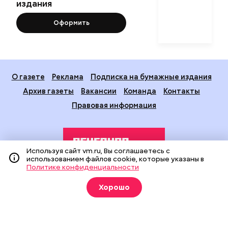
издания
Оформить
О газете
Реклама
Подписка на бумажные издания
Архив газеты
Вакансии
Команда
Контакты
Правовая информация
Используя сайт vm.ru, Вы соглашаетесь с
использованием файлов cookie, которые указаны в
Политике конфиденциальности
Издание создано при финансовой поддержке Департамента
Хорошо
средств массовой информации и рекламы города Москвы.
На сайте применяются рекомендательные технологии
(информационные технологии предоставления информации
на основе сбора, систематизации и анализа сведений,
относящихся к предпочтениям пользователей сети