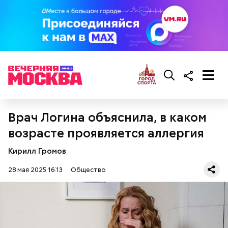
кабачок;
брынза;
растительное масло;
помидоры черри либо грунтовые.
Врач Логина объяснила, в каком
возрасте проявляется аллергия
беременным, кормящим женщинам;
Кирилл Громов
людям с ослабленной иммунной системой;
пожилым;
28 мая 2025 16:13
Общество
детям.