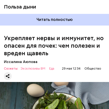
Польза дыни
Читать полностью
Укрепляет нервы и иммунитет, но
опасен для почек: чем полезен и
— Если человек уже болеет мочекаменной
вреден щавель
болезнью, щавель ему не рекомендуется. При
артрите, гастрите, холецистите, синдроме
Иссалина Аюпова
раздраженного кишечника, язвах и панкреатите
Сюжеты:
Эксклюзивы ВМ
Еда
29 мая 12:34
Общество
продукт тоже лучше исключить из рациона, —
предупредила врач. — Он может привести к
повышению кислотности желудка и раздражать
слизистые оболочки.