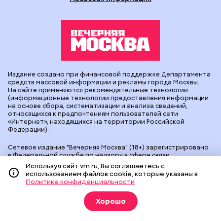
Издание создано при финансовой поддержке Департамента
средств массовой информации и рекламы города Москвы.
На сайте применяются рекомендательные технологии
(информационные технологии предоставления информации
на основе сбора, систематизации и анализа сведений,
относящихся к предпочтениям пользователей сети
«Интернет», находящихся на территории Российской
Федерации).
Сетевое издание "Вечерняя Москва" (18+) зарегистрировано
в Федеральной службе по надзору в сфере связи,
информационных технологий и массовых коммуникаций
Используя сайт vm.ru, Вы соглашаетесь с
(Роскомнадзор). Свидетельство о регистрации ЭЛ № ФС 77 -
использованием файлов cookie, которые указаны в
90524 от 09.12.2025. Учредитель: АО "Редакция газеты
Политике конфиденциальности
"Вечерняя Москва". Главный редактор
vm.ru
: Александр
Геннадьевич Глуходедов. Адрес редакции: 127015, г.Москва,
Хорошо
Бумажный пр-д, д. 14, стр. 2. Телефон:
+7(499)557-04-24
. Адрес
эл.почты:
edit@vm.ru
. Почта для связи с редакцией сайта:
news@vm.ru
.