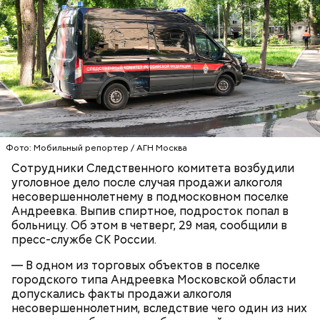
родителей погибшего юноши пали на Миссюру, но
доказать его причастность к кончине их сына не
удалось. Когда же подозреваемого задержали, он
заявил, что ничего не подсыпал в морс и утверждал,
что яд могли добавить в бутылку
некие
недоброжелатели
.
Play
Video
Фото: Мобильный репортер / АГН Москва
Сотрудники Следственного комитета возбудили
уголовное дело после случая продажи алкоголя
Блогеру грозило до семи лет лишения свободы.
несовершеннолетнему в подмосковном поселке
Андреевка. Выпив спиртное, подросток попал в
больницу. Об этом в четверг, 29 мая, сообщили в
пресс-службе СК России.
— В одном из торговых объектов в поселке
Видео: пресс-служба ГСУ СК по Московской области
городского типа Андреевка Московской области
допускались факты продажи алкоголя
несовершеннолетним, вследствие чего один из них
— Мы съездили за витаминами, вернулись обратно,