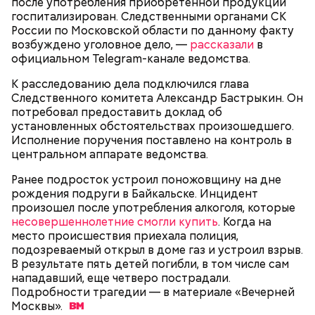
после употребления приобретенной продукции
поднялись домой. У него ухудшилось самочувствие
госпитализирован. Следственными органами СК
через сутки... Его увезли в больницу,
России по Московской области по данному факту
реанимировали, и там он скончался, — рассказывал
возбуждено уголовное дело, —
рассказали
в
Миссюра на допросе.
официальном Telegram-канале ведомства.
К расследованию дела подключился глава
Следственного комитета Александр Бастрыкин. Он
Родственники обналичивали деньги и возвращали
потребовал предоставить доклад об
их Гасанову. А чтобы пользоваться деньгами и не
установленных обстоятельствах произошедшего.
вызвать подозрений у налоговой, Гасанов либо
Исполнение поручения поставлено на контроль в
распределял их между еще несколькими счетами,
центральном аппарате ведомства.
либо
покупал на них квартиры
.
Ранее подросток устроил поножовщину на дне
рождения подруги в Байкальске. Инцидент
произошел после употребления алкоголя, которые
Следующим подопытным стал друг детства
несовершеннолетние смогли купить
. Когда на
Миссюры Константин. 3 февраля того же года,
место происшествия приехала полиция,
когда молодые люди ехали вместе в машине,
подозреваемый открыл в доме газ и устроил взрыв.
— Гасанов, являясь индивидуальным
подозреваемый угостил приятеля морсом с
В результате пять детей погибли, в том числе сам
предпринимателем, осуществлял
этиленгликолем. Через два дня Константин умер в
нападавший, еще четверо пострадали.
предпринимательскую деятельность в области
больнице.
Подробности трагедии — в материале «Вечерней
продажи и размещения рекламы в социальных
Москвы».
сетях. С целью сокрытия своих доходов часть