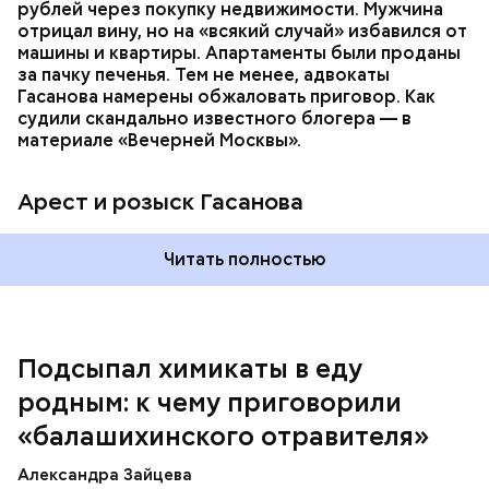
которая в случае их смерти перешла бы сыну. Но
рублей через покупку недвижимости. Мужчина
спустя несколько дней Миссюра заявил, что ранее
отрицал вину, но на «всякий случай» избавился от
уже травил других людей.
машины и квартиры. Апартаменты были проданы
за пачку печенья. Тем не менее, адвокаты
Гасанова намерены обжаловать приговор. Как
судили скандально известного блогера — в
материале «Вечерней Москвы».
Арест и розыск Гасанова
Началось расследование. В квартире потерпевших
Читать полностью
установили скрытую камеру видеонаблюдения. На
записи попал 25-летний сын потерпевших Артем
Миссюра, который тайно приходил в квартиру
матери и отчима и подсыпал им в еду химикаты.
Подсыпал химикаты в еду
Также отравленную пищу ела его младшая сестра.
родным: к чему приговорили
«балашихинского отравителя»
Play
Александра Зайцева