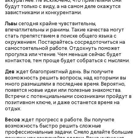
аккуратнее. Не исключено, что приятелями они
нитратов, которое вызовет головокружение,
будут только с виду, а на самом деле окажутся
гипоксию и ухудшение физического состояния, —
завистниками и конкурентами.
предостерегла Соломатина.
Львы
сегодня крайне чувствительны,
впечатлительны и ранимы. Такие качества могут
стать препятствием в поиске общего языка с
кабачок;
окружением. Постарайтесь сосредоточиться на
брынза;
самостоятельной работе. Отдохнуть поможет
растительное масло;
прогулка или чтение. Чем меньше сейчас будет
помидоры черри либо грунтовые.
контактов, тем проще будет собраться с мыслями.
Дев
ждет благоприятный день. Вы получите
возможность решить вопросы, над которыми вы
много размышляли в последнее время. Вероятно,
появятся новые идеи или полезные знакомства.
Встречи с потенциальными союзниками пройдут в
беременным, кормящим женщинам;
позитивном ключе, и даже останется время на
людям с ослабленной иммунной системой;
отдых.
пожилым;
Весов
ждет прогресс в работе. Вы получите
детям.
возможность быстро решить сложные
профессиональные задачи. Смело делайте большие