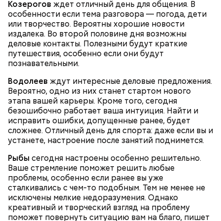
Козерогов
ждет отличный день для общения. В
особенности если тема разговора — погода, дети
Спагетти из кабачков
или творчество. Вероятны хорошие новости
издалека. Во второй половине дня возможны
деловые контакты. Полезными будут краткие
путешествия, особенно если они будут
познавательными.
— В дыне содержится много сахара, который
представлен фруктозой. С одной стороны — это
Водолеев
ждут интересные деловые предложения.
хорошо, потому что дает энергию. Но важно
Вероятно, одно из них станет стартом нового
помнить, что сладкими дынями не нужно сильно
этапа вашей карьеры. Кроме того, сегодня
увлекаться, так же как и арбузами, людям с
безошибочно работает ваша интуиция. Найти и
сахарным диабетом и лишним весом, —
исправить ошибки, допущенные ранее, будет
подчеркнула доктор.
сложнее. Отличный день для спорта: даже если вы и
устанете, настроение после занятий поднимется.
Рыбы
сегодня настроены особенно решительно.
Ваше стремление поможет решить любые
проблемы, особенно если ранее вы уже
— Кабачки, порезанные кубиками, нужно легко
сталкивались с чем-то подобным. Тем не менее не
обжарить на сковороде. К ним добавляются зелень
исключены мелкие недоразумения. Однако
петрушки, чеснок, соль и оливковое масло.
креативный и творческий взгляд на проблему
Получается очень вкусно, — поделился рецептом
поможет повернуть ситуацию вам на благо, пишет