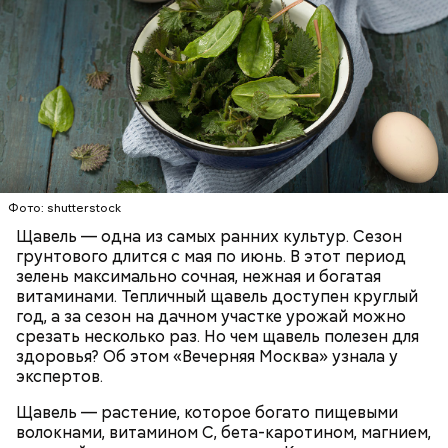
Опасность же щавеля состоит в том, что он
содержит большое количество щавелевой кислоты,
которая может способствовать образованию
Фото: shutterstock
камней в почках, объяснила диетолог.
Щавель — одна из самых ранних культур. Сезон
ЗДОРОВЬЕ
ВРАЧИ
РАСТЕНИЯ
грунтового длится с мая по июнь. В этот период
ПРОДУКТЫ
зелень максимально сочная, нежная и богатая
витаминами. Тепличный щавель доступен круглый
год, а за сезон на дачном участке урожай можно
срезать несколько раз. Но чем щавель полезен для
здоровья? Об этом «Вечерняя Москва» узнала у
экспертов.
Щавель — растение, которое богато пищевыми
волокнами, витамином С, бета-каротином, магнием,