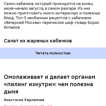
Сезон кабачков, который приходится на конец
июля–начало августа, в самом разгаре. Из них
можно приготовить много интересных и полезных
блюд. Топ-5 необычных рецептов с кабачками
«Вечерней Москве» перечислил шеф-повар Борис
Вред дыни
Копылов.
Салат из жареных кабачков
А врач-эндокринолог Алексей Калинчев рассказал,
что существует множество блюд, где используют
растение.
Читать полностью
кремний — укрепляет кости, зубы, волосы и
ногти и оказывает омолаживающее действие;
витамин С — работает как антиоксидант,
иммуномодулятор, помогает выработке
соединительной ткани, улучшает тургор кожи;
Омолаживает и делает органам
клетчатка — достаточно нежная и забирает
«пилинг изнутри»: чем полезна
излишки холестерина, сахара и соли тяжелых
металлов;
дыня
фолиевая кислота (в большом количестве) —
она необходима беременным женщинам,
Анастасия Харламова
— В момент стресса он держит сосуды под
чтобы формировалась нервная трубка у