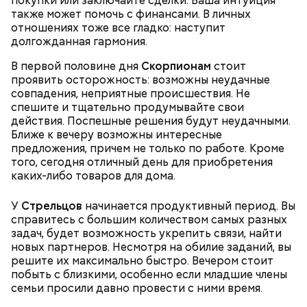
покупки или заключайте сделки. Ваша интуиция
также может помочь с финансами. В личных
отношениях тоже все гладко: наступит
долгожданная гармония.
Ингредиенты:
В первой половине дня
Скорпионам
стоит
проявить осторожность: возможны неудачные
совпадения, неприятные происшествия. Не
спешите и тщательно продумывайте свои
действия. Поспешные решения будут неудачными.
Ближе к вечеру возможны интересные
предложения, причем не только по работе. Кроме
того, сегодня отличный день для приобретения
каких-либо товаров для дома.
Ранние плоды, по словам врача, лучше не есть:
У
Стрельцов
начинается продуктивный период. Вы
справитесь с большим количеством самых разных
Терапевт Кондрахин назвал
Чистит сосуды и защищает от
задач, будет возможность укрепить связи, найти
продукты и напитки, которые
рака: чем полезен кресс-салат
новых партнеров. Несмотря на обилие заданий, вы
выводят токсины из организма
решите их максимально быстро. Вечером стоит
побыть с близкими, особенно если младшие члены
семьи просили давно провести с ними время.