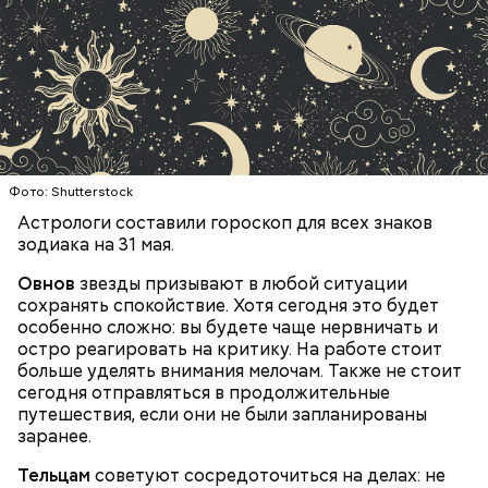
Кабачки, тушеные с курицей
Эндокринолог Куликова
Фото: Shutterstock
Уберут отеки и улучшат зрение:
Как приготовить домашний
объяснила, в чем заключается
диетолог Соломатина рассказала
майонез: три простых рецепта
польза сезонных овощей и
о пользе кабачков
фруктов
Фото: Shutterstock
Как выбрать дыню
Астрологи составили гороскоп для всех знаков
зодиака на 31 мая.
Овнов
звезды призывают в любой ситуации
сохранять спокойствие. Хотя сегодня это будет
особенно сложно: вы будете чаще нервничать и
остро реагировать на критику. На работе стоит
больше уделять внимания мелочам. Также не стоит
сегодня отправляться в продолжительные
Противень ставится в духовку, разогретую до 180–
путешествия, если они не были запланированы
190 градусов. Спагетти из кабачка нужно запекать
заранее.
25–30 минут.
Тельцам
советуют сосредоточиться на делах: не