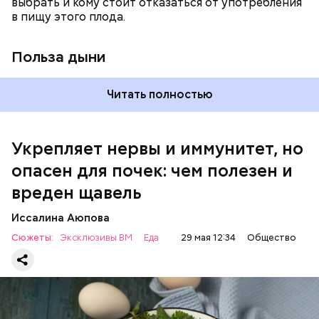
выбрать и кому стоит отказаться от употребления
достаточно включать щавель в рацион несколько
в пищу этого плода.
раз в месяц. В небольших количествах в свежем
виде или припущенном на сковороде.
Польза дыни
Читать полностью
Укрепляет нервы и иммунитет, но
опасен для почек: чем полезен и
— Если человек уже болеет мочекаменной
вреден щавель
болезнью, щавель ему не рекомендуется. При
артрите, гастрите, холецистите, синдроме
Иссалина Аюпова
раздраженного кишечника, язвах и панкреатите
Сюжеты:
Эксклюзивы ВМ
Еда
29 мая 12:34
Общество
продукт тоже лучше исключить из рациона, —
предупредила врач. — Он может привести к
повышению кислотности желудка и раздражать
слизистые оболочки.