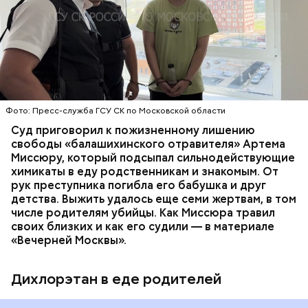
Видео: пресс-служба ГСУ СК по Московской области
обратились в местную больницу с жалобами на
плохое самочувствие. Врачи не смогли поставить
им точный диагноз, после чего анализы
потерпевших направили на экспертизу. В них
ОТРАВЛЕНИЯ
БАЛАШИХА
РОДИТЕЛИ
специалисты обнаружили сильнодействующий
СЛЕДСТВЕННЫЙ КОМИТЕТ
ЭКСПЕРТИЗЫ
химикат дихлорэтан, который не мог попасть в
организм супругов случайно. То же самое вещество
нашли в еде, изъятой из квартиры пострадавших.
Фото: Пресс-служба ГСУ СК по Московской области
Суд приговорил к пожизненному лишению
свободы «балашихинского отравителя» Артема
Миссюру, который подсыпал сильнодействующие
химикаты в еду родственникам и знакомым. От
рук преступника погибла его бабушка и друг
детства. Выжить удалось еще семи жертвам, в том
числе родителям убийцы. Как Миссюра травил
своих близких и как его судили — в материале
«Вечерней Москвы».
Дихлорэтан в еде родителей