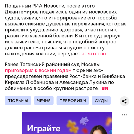
вызвать подозрений у налоговой, Гасанов либо
По данным РИА Новости, после этого
распределял их между еще несколькими счетами,
Джантемиров подал иск в один из московских
либо
покупал на них квартиры
.
судов, заявив, что игнорирование его просьбы
вызвало сильные душевные переживания, которые
привели к ухудшению здоровья, в частности к
развитию язвенной болезни. В итоге суд вернул
Следующим подопытным стал друг детства
иск заявителю, пояснив, что подобный вопрос
Миссюры Константин. 3 февраля того же года,
должен рассматриваться судом по месту
когда молодые люди ехали вместе в машине,
нахождения колонии, передает
агентство
.
— Гасанов, являясь индивидуальным
подозреваемый угостил приятеля морсом с
предпринимателем, осуществлял
этиленгликолем. Через два дня Константин умер в
Ранее Таганский районный суд Москвы
предпринимательскую деятельность в области
больнице.
приговорил к восьми годам
тюрьмы экс-
продажи и размещения рекламы в социальных
председателей правления Рост-банка и Бинбанка
сетях. С целью сокрытия своих доходов часть
Кирилла Любенцова и Александра Лукина по
денежных средств от спонсоров розыгрышей,
обвинению в особо крупной
растрате.
покупателей различных мотивационных курсов и
прогнозов ставок на спорт Гасанов получал на
ТЮРЬМЫ
ЧЕЧНЯ
ТЕРРОРИЗМ
СУДЫ
свои личные лицевые счета как физического лица, а
также на подконтрольные родственникам лицевые
счета, — пояснили в
московской прокуратуре
.
Первой жертвой Миссюры была его девушка.
Именно на ней молодой человек впервые испытал
химикаты, купленные в интернет-магазине. 13