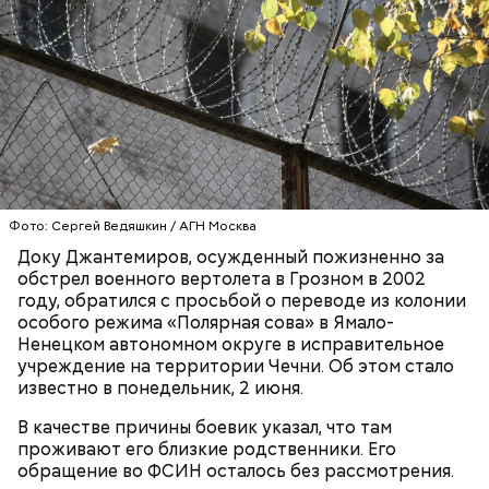
Video
Блогеру грозило до семи лет лишения свободы.
Видео: пресс-служба ГСУ СК по Московской области
Фото: Сергей Ведяшкин / АГН Москва
Доку Джантемиров, осужденный пожизненно за
обстрел военного вертолета в Грозном в 2002
— Мы съездили за витаминами, вернулись обратно,
году, обратился с просьбой о переводе из колонии
поднялись домой. У него ухудшилось самочувствие
особого режима «Полярная сова» в Ямало-
через сутки... Его увезли в больницу,
Ненецком автономном округе в исправительное
реанимировали, и там он скончался, — рассказывал
учреждение на территории Чечни. Об этом стало
Миссюра на допросе.
известно в понедельник, 2 июня.
В качестве причины боевик указал, что там
проживают его близкие родственники. Его
Родственники обналичивали деньги и возвращали
обращение во ФСИН осталось без рассмотрения.
их Гасанову. А чтобы пользоваться деньгами и не