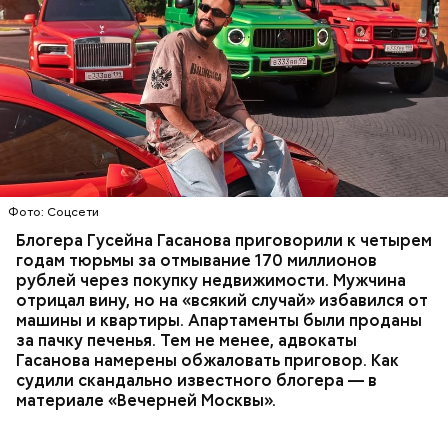
Фото: База розыска МВД РФ
В мае 2025 года МВД РФ объявило в
международный розыск
блогера Гусейна Гасанова.
В его отношении возбудили уголовное дело о
неуплате налогов и легализации преступных
доходов в особо крупном размере. В тот же день
НАЛОГИ
ПОИСК ЛЮДЕЙ
ДЕНЬГИ
МВД
мужчину
заочно арестовали
.
ГАСАН ГУСЕЙНОВ
Молодого человека задержали. На первом же
Фото: Соцсети
допросе он признался, что планировал отравить
только отчима. Тогда следователи посчитали, что
Блогера Гусейна Гасанова приговорили к четырем
мотивом преступления была квартира родителей,
годам тюрьмы за отмывание 170 миллионов
которая в случае их смерти перешла бы сыну. Но
рублей через покупку недвижимости. Мужчина
спустя несколько дней Миссюра заявил, что ранее
отрицал вину, но на «всякий случай» избавился от
уже травил других людей.
машины и квартиры. Апартаменты были проданы
за пачку печенья. Тем не менее, адвокаты
Гасанова намерены обжаловать приговор. Как
судили скандально известного блогера — в
материале «Вечерней Москвы».