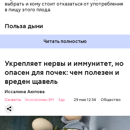
выбрать и кому стоит отказаться от употребления
достаточно включать щавель в рацион несколько
в пищу этого плода.
раз в месяц. В небольших количествах в свежем
виде или припущенном на сковороде.
Польза дыни
Читать полностью
Укрепляет нервы и иммунитет, но
опасен для почек: чем полезен и
— Если человек уже болеет мочекаменной
вреден щавель
болезнью, щавель ему не рекомендуется. При
артрите, гастрите, холецистите, синдроме
Иссалина Аюпова
раздраженного кишечника, язвах и панкреатите
Сюжеты:
Эксклюзивы ВМ
Еда
29 мая 12:34
Общество
продукт тоже лучше исключить из рациона, —
предупредила врач. — Он может привести к
повышению кислотности желудка и раздражать
слизистые оболочки.