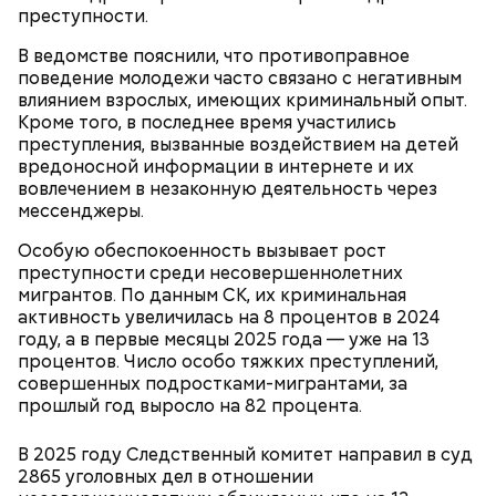
преступности.
В ведомстве пояснили, что противоправное
поведение молодежи часто связано с негативным
влиянием взрослых, имеющих криминальный опыт.
Ингредиенты:
Кроме того, в последнее время участились
преступления, вызванные воздействием на детей
вредоносной информации в интернете и их
вовлечением в незаконную деятельность через
мессенджеры.
Особую обеспокоенность вызывает рост
преступности среди несовершеннолетних
мигрантов. По данным СК, их криминальная
активность увеличилась на 8 процентов в 2024
Ранние плоды, по словам врача, лучше не есть:
году, а в первые месяцы 2025 года — уже на 13
процентов. Число особо тяжких преступлений,
Терапевт Кондрахин назвал
совершенных подростками-мигрантами, за
Чистит сосуды и защищает от
продукты и напитки, которые
прошлый год выросло на 82 процента.
рака: чем полезен кресс-салат
выводят токсины из организма
В 2025 году Следственный комитет направил в суд
2865 уголовных дел в отношении