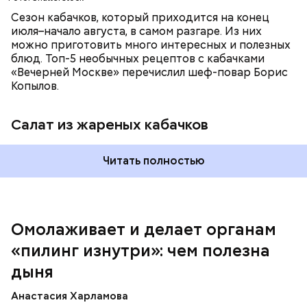
Сезон кабачков, который приходится на конец
июля–начало августа, в самом разгаре. Из них
можно приготовить много интересных и полезных
блюд. Топ-5 необычных рецептов с кабачками
«Вечерней Москве» перечислил шеф-повар Борис
Вред дыни
Копылов.
Салат из жареных кабачков
А врач-эндокринолог Алексей Калинчев рассказал,
что существует множество блюд, где используют
растение.
Читать полностью
кремний — укрепляет кости, зубы, волосы и
ногти и оказывает омолаживающее действие;
витамин С — работает как антиоксидант,
иммуномодулятор, помогает выработке
соединительной ткани, улучшает тургор кожи;
Омолаживает и делает органам
клетчатка — достаточно нежная и забирает
«пилинг изнутри»: чем полезна
излишки холестерина, сахара и соли тяжелых
металлов;
дыня
фолиевая кислота (в большом количестве) —
она необходима беременным женщинам,
Анастасия Харламова
— В момент стресса он держит сосуды под
чтобы формировалась нервная трубка у