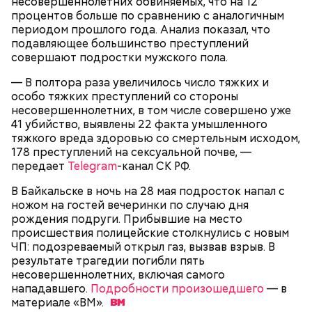
несовершеннолетних обвиняемых, что на 12
процентов больше по сравнению с аналогичным
периодом прошлого года. Анализ показал, что
Спагетти из кабачков
подавляющее большинство преступлений
совершают подростки мужского пола.
— В полтора раза увеличилось число тяжких и
особо тяжких преступлений со стороны
— В дыне содержится много сахара, который
несовершеннолетних, в том числе совершено уже
представлен фруктозой. С одной стороны — это
41 убийство, выявлены 22 факта умышленного
хорошо, потому что дает энергию. Но важно
тяжкого вреда здоровью со смертельным исходом,
помнить, что сладкими дынями не нужно сильно
178 преступлений на сексуальной почве, —
увлекаться, так же как и арбузами, людям с
передает
Telegram
-канал СК РФ.
сахарным диабетом и лишним весом, —
подчеркнула доктор.
В Байкальске в ночь на 28 мая подросток напал с
ножом на гостей вечеринки по случаю дня
рождения подруги. Прибывшие на место
происшествия полицейские столкнулись с новым
ЧП: подозреваемый открыл газ, вызвав взрыв. В
результате трагедии погибли пять
— Кабачки, порезанные кубиками, нужно легко
несовершеннолетних, включая самого
обжарить на сковороде. К ним добавляются зелень
нападавшего.
Подробности произошедшего
— в
петрушки, чеснок, соль и оливковое масло.
материале
«ВМ».
Получается очень вкусно, — поделился рецептом