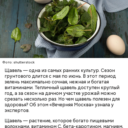
Опасность же щавеля состоит в том, что он
содержит большое количество щавелевой кислоты,
которая может способствовать образованию
Фото: shutterstock
камней в почках, объяснила диетолог.
Щавель — одна из самых ранних культур. Сезон
ЗДОРОВЬЕ
ВРАЧИ
РАСТЕНИЯ
грунтового длится с мая по июнь. В этот период
ПРОДУКТЫ
зелень максимально сочная, нежная и богатая
витаминами. Тепличный щавель доступен круглый
год, а за сезон на дачном участке урожай можно
срезать несколько раз. Но чем щавель полезен для
здоровья? Об этом «Вечерняя Москва» узнала у
экспертов.
Щавель — растение, которое богато пищевыми
волокнами, витамином С, бета-каротином, магнием,