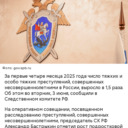
нитратов, которое вызовет головокружение,
гипоксию и ухудшение физического состояния, —
предостерегла Соломатина.
кабачок;
брынза;
растительное масло;
помидоры черри либо грунтовые.
Фото: gov.spb.ru
За первые четыре месяца 2025 года число тяжких и
особо тяжких преступлений, совершенных
несовершеннолетними в России, выросло в 1,5 раза.
Об этом во вторник, 3 июня, сообщили в
беременным, кормящим женщинам;
Следственном комитете РФ.
людям с ослабленной иммунной системой;
пожилым;
На оперативном совещании, посвященном
детям.
расследованию преступлений, совершенных
несовершеннолетними, председатель СК РФ
Александр Бастрыкин отметил рост подростковой