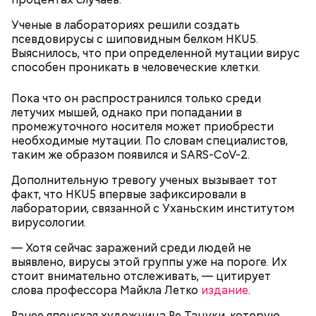
Ученые в лабораториях решили создать
псевдовирусы с шиповидным белком HKU5.
Выяснилось, что при определенной мутации вирус
способен проникать в человеческие клетки.
Пока что он распространился только среди
летучих мышей, однако при попадании в
промежуточного носителя может приобрести
необходимые мутации. По словам специалистов,
таким же образом появился и SARS-CoV-2.
Дополнительную тревогу ученых вызывает тот
факт, что HKU5 впервые зафиксировали в
лаборатории, связанной с Уханьским институтом
вирусологии.
— Хотя сейчас заражений среди людей не
выявлено, вирусы этой группы уже на пороге. Их
стоит внимательно отслеживать, — цитирует
слова профессора Майкла Летко
издание
.
Ранее японская художница Ре Тацуки, которую