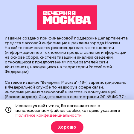
Издание создано при финансовой поддержке Департамента
средств массовой информации и рекламы города Москвы.
На сайте применяются рекомендательные технологии
(информационные технологии предоставления информации
на основе сбора, систематизации и анализа сведений,
относящихся к предпочтениям пользователей сети
«Интернет», находящихся на территории Российской
Федерации).
Сетевое издание "Вечерняя Москва" (18+) зарегистрировано
в Федеральной службе по надзору в сфере связи,
информационных технологий и массовых коммуникаций
(Роскомнадзор). Свидетельство о регистрации ЭЛ № ФС 77 -
90524 от 09.12.2025. Учредитель: АО "Редакция газеты
Используя сайт vm.ru, Вы соглашаетесь с
"Вечерняя Москва". Главный редактор
vm.ru
: Александр
использованием файлов cookie, которые указаны в
Геннадьевич Глуходедов. Адрес редакции: 127015, г.Москва,
Политике конфиденциальности
Бумажный пр-д, д. 14, стр. 2. Телефон:
+7(499)557-04-24
. Адрес
эл.почты:
edit@vm.ru
. Почта для связи с редакцией сайта:
news@vm.ru
.
Хорошо